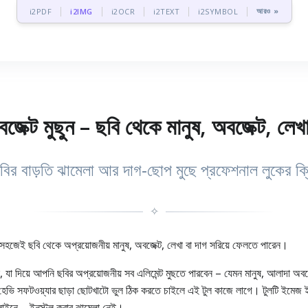
আরও »
i2PDF
i2IMG
i2OCR
i2TEXT
i2SYMBOL
জেক্ট মুছুন – ছবি থেকে মানুষ, অবজেক্ট, লেখ
বির বাড়তি ঝামেলা আর দাগ‑ছোপ মুছে প্রফেশনাল লুকের ক্
✧
 সহজেই ছবি থেকে অপ্রয়োজনীয় মানুষ, অবজেক্ট, লেখা বা দাগ সরিয়ে ফেলতে পারেন।
 যা দিয়ে আপনি ছবির অপ্রয়োজনীয় সব এলিমেন্ট মুছতে পারবেন – যেমন মানুষ, আলাদা অব
েভি সফটওয়্যার ছাড়া ছোটখাটো ভুল ঠিক করতে চাইলে এই টুল কাজে লাগে। টুলটি ইমেজ ইনপ
 অনলাইনে – ইনস্টল করার ঝামেলা নেই।