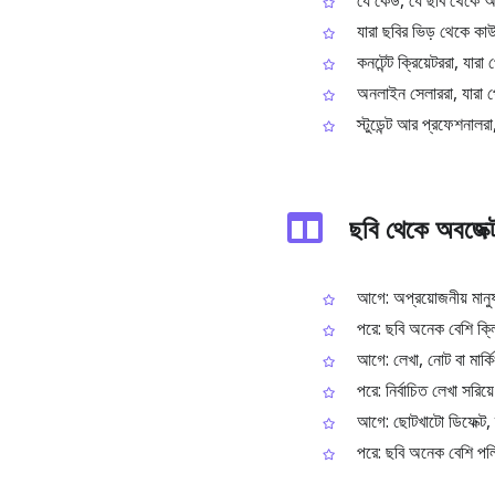
যে কেউ, যে ছবি থেকে অপ্
যারা ছবির ভিড় থেকে কাউ
কনটেন্ট ক্রিয়েটররা, যারা
অনলাইন সেলাররা, যারা প্
স্টুডেন্ট আর প্রফেশনালর
ছবি থেকে অবজেক
আগে: অপ্রয়োজনীয় মানুষ
পরে: ছবি অনেক বেশি ক্
আগে: লেখা, নোট বা মার্কি
পরে: নির্বাচিত লেখা সরিয়ে
আগে: ছোটখাটো ডিফেক্ট, দা
পরে: ছবি অনেক বেশি পলিশ