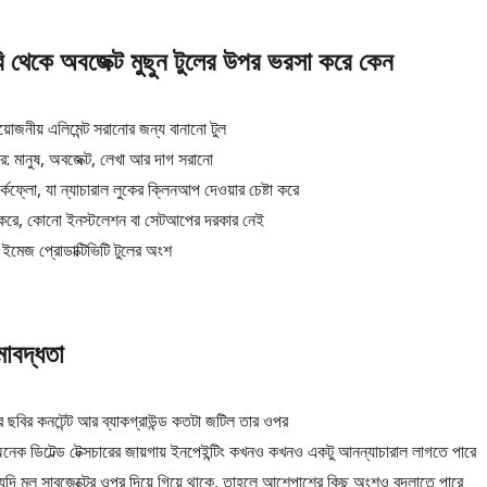
বি থেকে অবজেক্ট মুছুন টুলের উপর ভরসা করে কেন
়োজনীয় এলিমেন্ট সরানোর জন্য বানানো টুল
 মানুষ, অবজেক্ট, লেখা আর দাগ সরানো
কফ্লো, যা ন্যাচারাল লুকের ক্লিনআপ দেওয়ার চেষ্টা করে
করে, কোনো ইনস্টলেশন বা সেটআপের দরকার নেই
 ইমেজ প্রোডাক্টিভিটি টুলের অংশ
ীমাবদ্ধতা
রে ছবির কনটেন্ট আর ব্যাকগ্রাউন্ড কতটা জটিল তার ওপর
অনেক ডিটেল্ড টেক্সচারের জায়গায় ইনপেইন্টিং কখনও কখনও একটু আনন্যাচারাল লাগতে পারে
যদি মুল সাবজেক্টের ওপর দিয়ে গিয়ে থাকে, তাহলে আশেপাশের কিছু অংশও বদলাতে পারে