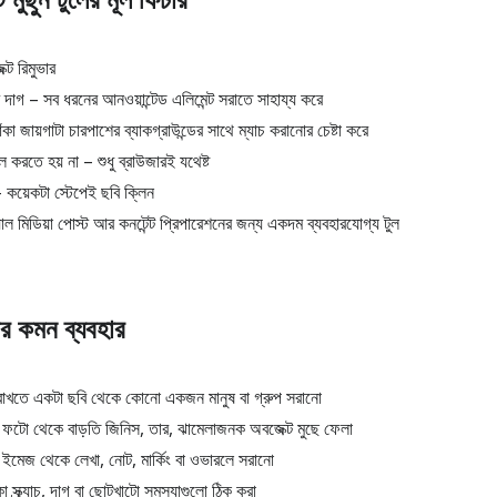
ট রিমুভার
 দাগ – সব ধরনের আনওয়ান্টেড এলিমেন্ট সরাতে সাহায্য করে
কা জায়গাটা চারপাশের ব্যাকগ্রাউন্ডের সাথে ম্যাচ করানোর চেষ্টা করে
করতে হয় না – শুধু ব্রাউজারই যথেষ্ট
 কয়েকটা স্টেপেই ছবি ক্লিন
ল মিডিয়া পোস্ট আর কনটেন্ট প্রিপারেশনের জন্য একদম ব্যবহারযোগ্য টুল
ার কমন ব্যবহার
ন রাখতে একটা ছবি থেকে কোনো একজন মানুষ বা গ্রুপ সরানো
টেট ফটো থেকে বাড়তি জিনিস, তার, ঝামেলাজনক অবজেক্ট মুছে ফেলা
ইমেজ থেকে লেখা, নোট, মার্কিং বা ওভারলে সরানো
স্ক্র্যাচ, দাগ বা ছোটখাটো সমস্যাগুলো ঠিক করা