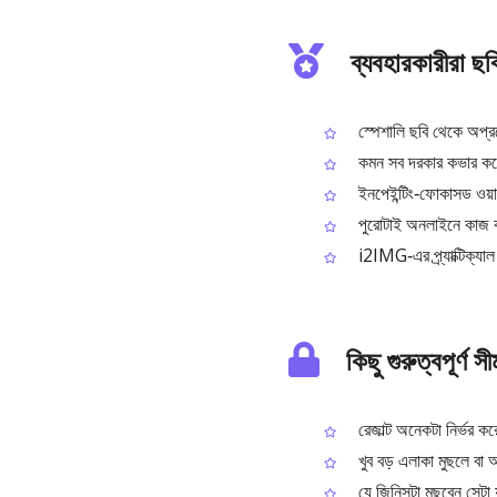
ব্যবহারকারীরা ছ
স্পেশালি ছবি থেকে অপ্রয
কমন সব দরকার কভার করে:
ইনপেইন্টিং‑ফোকাসড ওয়ার্
পুরোটাই অনলাইনে কাজ 
i2IMG‑এর প্র্যাক্টিক্যাল
কিছু গুরুত্বপূর্ণ স
রেজাল্ট অনেকটা নির্ভর ক
খুব বড় এলাকা মুছলে বা 
যে জিনিসটা মুছবেন সেটা 