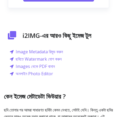
i2IMG-এর আরও কিছু ইমেজ টুল
Image Metadata রিমুভ করুন
ছবিতে Watermark যোগ করুন
Images থেকে PDF বানান
অনলাইন Photo Editor
কেন ইমেজ মেটাডেটা ভিউয়ার ?
ছবি তোলার পর আমরা সাধারণত ছবিটা কেমন দেখতে, সেটাই দেখি। কিন্তু একটা ছবির
ভেতরে আরও অনেক তথ্য লুকানো থাকে, যা আমাদের অনেকেরই অজানা। এই