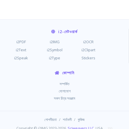
i2
-নেটওয়ার্ক
i2PDF
i2IMG
i2OCR
i2Text
i2Symbol
i2Clipart
i2Speak
i2Type
Stickers
কোম্পানি
সম্পর্কিত
যোগাযোগ
সকল চিত্র সরঞ্জাম
/
/
গোপনীয়তা
শর্তাবলী
কুকিজ
Copyright © i2IMG 2023-2026,
Sciweavers LLC
, USA
200