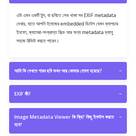
এটা এমন একটি টুল, যা ছবিতে সেভ থাকা সব EXIF metadata
দেখায়, যাতে আপনি ইমেজের embedded ডিটেল যেমন ক্যাপচার
ইনফো, ক্যামেরা-সংক্রান্ত ফিল্ড আর অন্য metadata ভ্যালু
সহজে রিভিউ করতে পারেন।
আমি কি দেখতে পারব ছবি কখন আর কোথায় তোলা হয়েছে?
−
EXIF কী?
−
Image Metadata Viewer কি ফ্রি? কিছু ইনস্টল করতে
−
হবে?