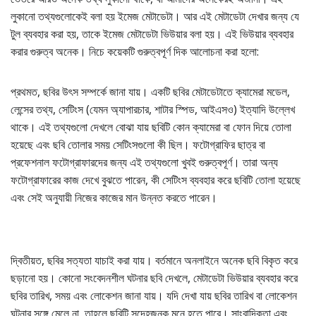
লুকানো তথ্যগুলোকেই বলা হয় ইমেজ মেটাডেটা। আর এই মেটাডেটা দেখার জন্য যে
টুল ব্যবহার করা হয়, তাকে ইমেজ মেটাডেটা ভিউয়ার বলা হয়। এই ভিউয়ার ব্যবহার
করার গুরুত্ব অনেক। নিচে কয়েকটি গুরুত্বপূর্ণ দিক আলোচনা করা হলো:
প্রথমত, ছবির উৎস সম্পর্কে জানা যায়। একটি ছবির মেটাডেটাতে ক্যামেরা মডেল,
লেন্সের তথ্য, সেটিংস (যেমন অ্যাপারচার, শাটার স্পিড, আইএসও) ইত্যাদি উল্লেখ
থাকে। এই তথ্যগুলো দেখলে বোঝা যায় ছবিটি কোন ক্যামেরা বা ফোন দিয়ে তোলা
হয়েছে এবং ছবি তোলার সময় সেটিংসগুলো কী ছিল। ফটোগ্রাফির ছাত্র বা
প্রফেশনাল ফটোগ্রাফারদের জন্য এই তথ্যগুলো খুবই গুরুত্বপূর্ণ। তারা অন্য
ফটোগ্রাফারের কাজ দেখে বুঝতে পারেন, কী সেটিংস ব্যবহার করে ছবিটি তোলা হয়েছে
এবং সেই অনুযায়ী নিজের কাজের মান উন্নত করতে পারেন।
দ্বিতীয়ত, ছবির সত্যতা যাচাই করা যায়। বর্তমানে অনলাইনে অনেক ছবি বিকৃত করে
ছড়ানো হয়। কোনো সংবেদনশীল ঘটনার ছবি দেখলে, মেটাডেটা ভিউয়ার ব্যবহার করে
ছবির তারিখ, সময় এবং লোকেশন জানা যায়। যদি দেখা যায় ছবির তারিখ বা লোকেশন
ঘটনার সঙ্গে মেলে না, তাহলে ছবিটি সন্দেহজনক মনে হতে পারে। সাংবাদিকতা এবং