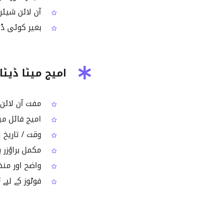
آن لائن شیئر 
بغیر کوئی ڈیس
امیج میٹا ڈیٹ
مفت آن لائن EXIF ویور، خاص تصویری میٹا ڈیٹا چیک کرنے کے 
امیج فائل میں موجود سارا
وقت / تاریخ اور GPS فیلڈز ویریفائی کرنے کے لیے مفید (جب ب
مکمل براؤزر 
واضح اور منظم
فوٹوز کے لیے EXIF بیسڈ زیادہ تر عام ضرورتوں کو کور کرتا ہے