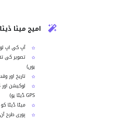
امیج میٹا ڈیٹا 
آپ کی اپ لوڈ کی 
تصویر کی تفص
ہوں)
تاریخ اور وقت کے
GPS ڈیٹا ہو)
میٹا ڈیٹا کو
پوری طرح آن ل