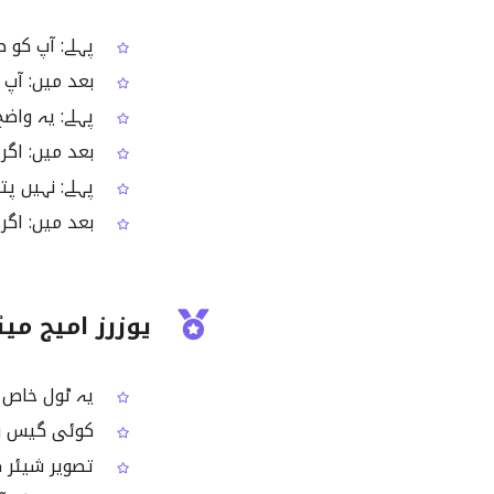
پہلے: آپ کو ص
بعد میں: آپ امیج کے EXIF فیلڈز کو ایک منظم اور
پہلے: یہ واض
بعد میں: اگر EXIF میں ٹائم اسٹیمپ موجود ہو تو آپ تاریخ اور وقت آسانی سے چیک کر لیتے
پہلے: نہیں پتا ہوتا کہ تصو
بعد میں: اگر فائل میں GPS موجود ہو تو سا
یوزرز امیج می
یہ ٹول خاص طور پر EXIF اور امیج میٹا ڈیٹا دکھانے
کوئی گیس ورک
تصویر شیئر کر