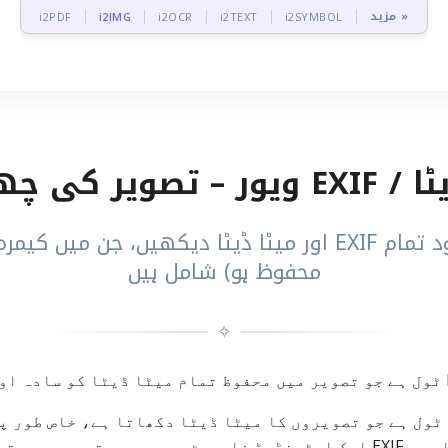
مزید »
i2PDF
i2IMG
i2OCR
i2TEXT
i2SYMBOL
ہوئی معلومات
اپ لوڈ کی گئی تصویر کے اندر موجود تمام EXIF اور میٹا ڈیٹ
محفوظ ہو) شامل ہیں
✧
زیادہ تر فوٹو فائلز کے اندر محفوظ ہوتا ہے۔ EXIF ایک اسٹینڈرڈ فارمیٹ