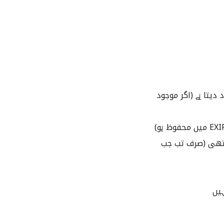
یتا ہے (اگر موجود
 گئی تھی (صرف تب جب
ہیں