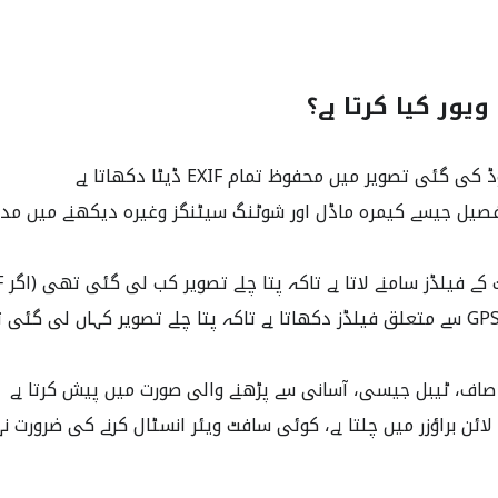
ویور کیا کرتا ہے؟
گئی تصویر میں محفوظ تمام EXIF ڈیٹا دکھاتا ہے
یل جیسے کیمرہ ماڈل اور شوٹنگ سیٹنگز وغیرہ دیکھنے میں مدد د
 فیلڈز سامنے لاتا ہے تاکہ پتا چلے تصویر کب لی گئی تھی (اگر EXIF میں محفوظ ہو)
لوکیشن اور GPS سے متعلق فیلڈز دکھاتا ہے تاکہ پتا چلے تصویر کہاں لی
 صاف، ٹیبل جیسی، آسانی سے پڑھنے والی صورت میں پیش کرتا ہے
ائن براؤزر میں چلتا ہے، کوئی سافٹ ویئر انسٹال کرنے کی ضرورت ن