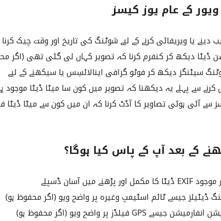
ب دینے یا ویریفائی کرنے کے لیے شوٹنگ کی تاریخ اور وقت چیک کرنا
ٹنگ سیٹنگز دیکھ کر فوٹو گرافی اینالائسِس یا سیکھنے کے لیے
کرنے سے پہلے یہ دیکھنا کہ تصویر میں کون سا میٹا ڈیٹا موجود ہے
سے آئی ہوئی تصاویر کا آڈٹ کرنا کہ ان میں کون سے میٹا ڈیٹا فی
ھنے کے بعد آپ کے پاس کیا ہوگا؟
اور پڑھنے میں آسان ڈسپلے
 ڈیٹیلز جیسے ٹائم اسٹیمپ وغیرہ پر واضح ویو (اگر محفوظ ہو)
یسے GPS فیلڈز پر واضح ویو (اگر محفوظ ہو)