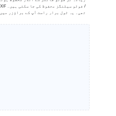
تھی۔ یہ ٹول براہِ راست آپ کے براؤزر میں چلتا ہے اور دستیاب EXIF ڈیٹا کو تیزی سے، 