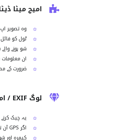
امیج میٹا ڈیٹ
وہ تصویر اپ لوڈ کریں جس
ٹول کو فائل کے اندر مو
شو ہونے والے 
ان معلومات س
ضرورت کے مطا
لوگ EXIF / امیج میٹا ڈیٹا ویور کیوں استعمال کرتے ہیں؟
یہ چیک کرنے 
اگر GPS آن تھا تو یہ دیکھنے کے لیے کہ تصویر کہاں لی گئی تھی
کیمرہ اور شوٹ