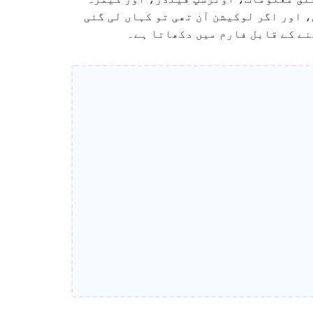
ویر کب لی گئی تھی، اور اگر لوکیشن آن تھی تو کہاں لی گئی