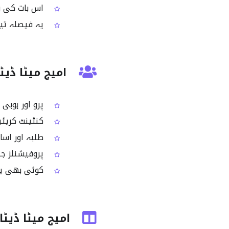
اس بات کی بہ
یہ فیصلہ تیزی
امیج میٹا ڈیٹ
پرو اور ہوبی 
کنٹینٹ کریئیٹ
طلبہ اور اساتذہ جو EXIF اور امیج میٹا ڈیٹا 
پروفیشنلز جن
کوئی بھی یوزر جو جلدی س
امیج میٹا ڈیٹا