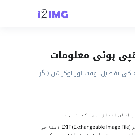
ا دیکھیں، جن میں کیمرہ کی تفصیل، وقت اور لوکیشن (اگر
i2IMG امیج میٹا ڈیٹا ویور ایک ویب بیسڈ ٹول ہے جو تصویروں کا میٹا ڈیٹا دکھاتا ہے، خاص طور پر EXIF (Exchangeable Image File) ڈیٹا جو
 ہے جس میں تصویر سے متعلق معلومات، اونرشپ فیلڈز، اور کیمرہ