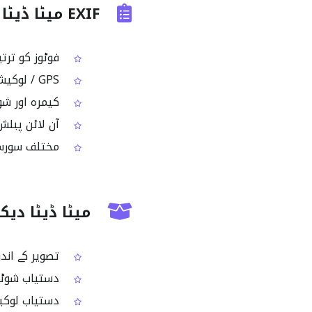
EXIF میٹا ڈیٹا ویور کے عام یوز کیسز
فوٹوز کو ترتی
GPS / لوکیشن ڈیٹا دیکھ کر کنفرم کرنا کہ تصویر کہاں لی گئی تھی (اگر محفوظ ہو)
کیمرہ اور شو
آن لائن پبلش 
مختلف سورسز 
میٹا ڈیٹا دیک
تصویر کے اندر موجود EXIF ڈیٹا کا مکمل 
دستیاب شوٹنگ
دستیاب لوکیشن انفارمیشن ج