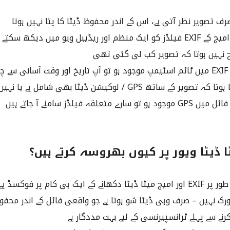
رف تصویر نظر آتی ہے، اس کے اندر محفوظ ڈیٹا کا پتا نہیں ہوتا
 ریڈیبل ویو میں دیکھ سکتے ہیں
ح نہیں ہوتا کہ تصویر کب لی گئی تھی
 ہیں
یر کے ساتھ GPS / لوکیشن ڈیٹا بھی شامل ہے یا نہیں
رے متعلقہ فیلڈز سامنے آ جاتے ہیں
ٹا ڈیٹا ویور پر کیوں بھروسہ کرتے ہیں؟
 کے ایک ہی کام پر فوکسڈ ہے
 نہیں – صرف وہی ڈیٹا شو ہوتا ہے جو واقعی فائل کے اندر محفو
نے سے پہلے ٹرانسپیرنسی کے لیے بہت مددگار ہے