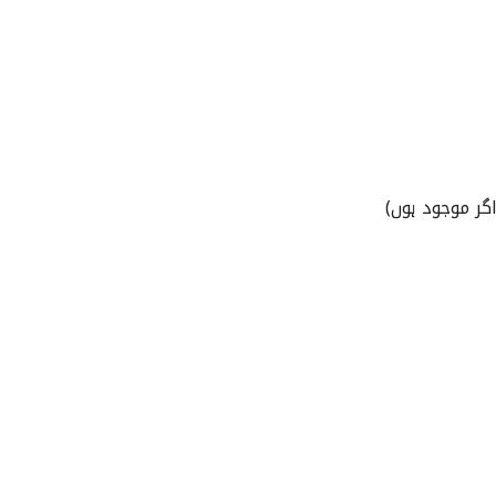
گر موجود ہوں)