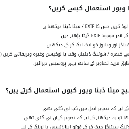
ا ویور استعمال کیسے کریں؟
 کا EXIF / میٹا ڈیٹا دیکھنا ہے
جود EXIF ڈیٹا پڑھنے دیں
فیلڈز اور ویلیوز کو ایک ایک کر کے دیکھیں
ے کیمرہ / شوٹنگ ڈیٹیلز، وقت یا لوکیشن وغیرہ ویریفائی کریں (ا
بق مزید تصاویر کے ساتھ یہی پروسیس دہرائیں
کے لیے کہ تصویر اصل میں کب لی گئی تھی
نگ سیٹنگز چیک کر کے فوٹو اینالائسِس یا لرننگ کے لیے