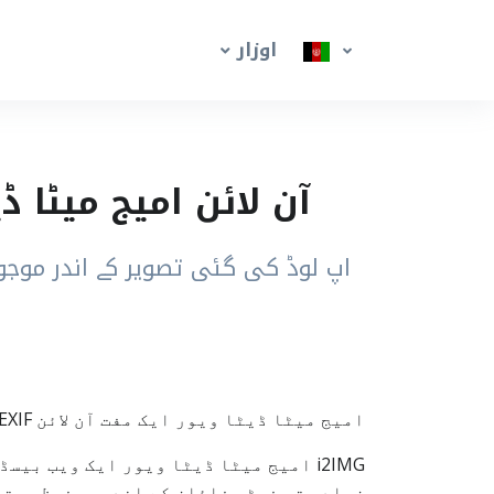
اوزار
آن لائن امیج میٹا ڈیٹا / EXIF ویور – تصویر کی چھپی 
امیج میٹا ڈیٹا ویور ایک مفت آن لائن EXIF ٹول ہے جو تصویر میں محفوظ تمام میٹا ڈیٹا کو سادہ اور آسان انداز میں دکھاتا ہے۔