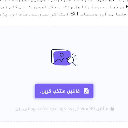
/ فوٹو سیٹنگز محفوظ کی جا سکتی ہیں۔ EXIF دیکھ کر عموماً پتا چل جاتا ہے کہ تص
صاف اور پڑھنے کے قابل فارم میں دکھاتا ہے۔
فائلیں منتخب کریں۔
فائلیں 30 منٹ کے بعد خود بخود حذف ہوجاتی ہیں۔