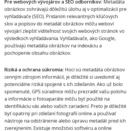
Pre webových vývojárov a SEO odborníkov:
Metadáta
obrázkov zohrávajú dôležitú úlohu aj v optimalizácii pre
vyhľadávače (SEO). Pridaním relevantných kľúčových
slov a popisov do metadát obrázkov môžu weboví
vývojári zlepšiť viditeľnosť svojich webových stránok vo
výsledkoch vyhľadávania. Vyhľadávače, ako Google,
používajú metadáta obrázkov na indexáciu a
pochopenie obsahu obrázkov.
Riziká a ochrana súkromia:
Hoci sú metadáta obrázkov
cenným zdrojom informácií, je dôležité si uvedomiť aj
potenciálne riziká spojené s ich zdieľaním. Ako už bolo
spomenuté, GPS súradnice môžu prezradiť vašu polohu
a informácie o fotoaparáte môžu byť použité na
identifikáciu vás alebo vašich zariadení. Preto je dôležité
byť opatrný pri zdieľaní fotografií online a používať
nástroje na odstránenie alebo úpravu metadát pred ich
zverejnením. Existuje množstvo softvéru a online