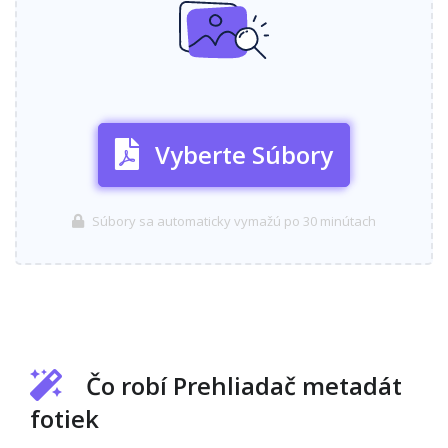
Vyberte Súbory
Súbory sa automaticky vymažú po 30 minútach
Čo robí Prehliadač metadát
fotiek