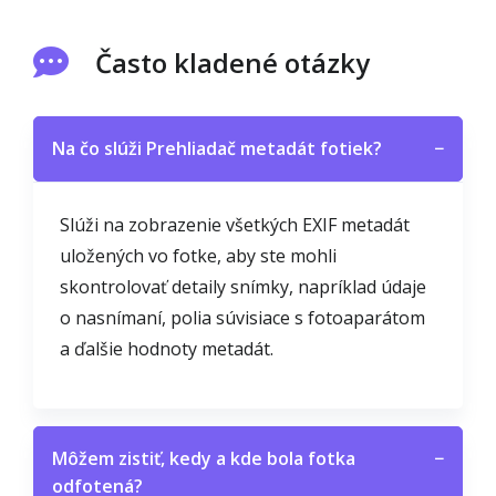
Často kladené otázky
Na čo slúži Prehliadač metadát fotiek?
−
Slúži na zobrazenie všetkých EXIF metadát
uložených vo fotke, aby ste mohli
skontrolovať detaily snímky, napríklad údaje
o nasnímaní, polia súvisiace s fotoaparátom
a ďalšie hodnoty metadát.
Môžem zistiť, kedy a kde bola fotka
−
odfotená?