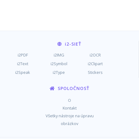
i2
-SIEŤ
i2PDF
i2IMG
i2OCR
i2Text
i2Symbol
i2Clipart
i2Speak
i2Type
Stickers
SPOLOČNOSŤ
O
Kontakt
Všetky nástroje na úpravu
obrázkov