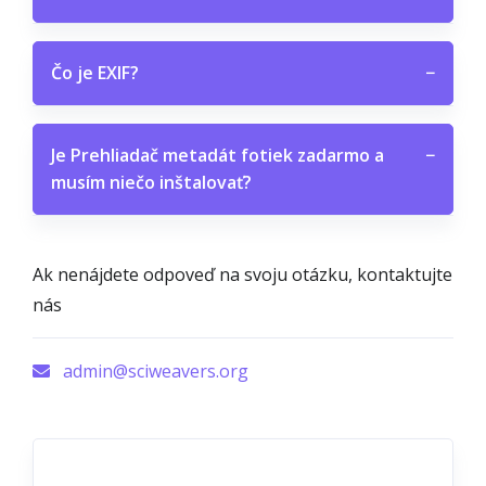
Čo je EXIF?
−
Je Prehliadač metadát fotiek zadarmo a
−
musím niečo inštalovať?
Ak nenájdete odpoveď na svoju otázku, kontaktujte
nás
admin@sciweavers.org