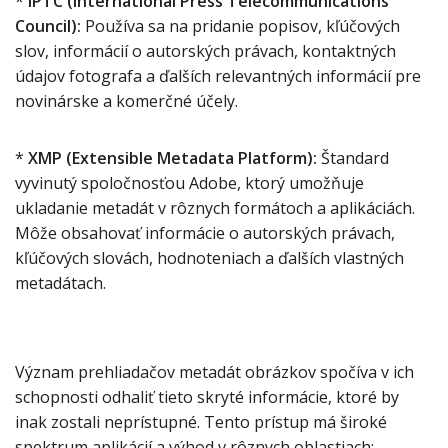
*
IPTC (International Press Telecommunications
Council):
Používa sa na pridanie popisov, kľúčových
slov, informácií o autorských právach, kontaktných
údajov fotografa a ďalších relevantných informácií pre
novinárske a komerčné účely.
*
XMP (Extensible Metadata Platform):
Štandard
vyvinutý spoločnosťou Adobe, ktorý umožňuje
ukladanie metadát v rôznych formátoch a aplikáciách.
Môže obsahovať informácie o autorských právach,
kľúčových slovách, hodnoteniach a ďalších vlastných
metadátach.
Význam prehliadačov metadát obrázkov spočíva v ich
schopnosti odhaliť tieto skryté informácie, ktoré by
inak zostali neprístupné. Tento prístup má široké
spektrum aplikácií a výhod v rôznych oblastiach: