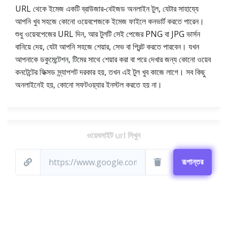
URL থেকে ইমেজ একটি ব্রাউজার‑বেইজড অনলাইন টুল, যেটার সাহায্যে
আপনি খুব সহজে কোনো ওয়েবপেজকে ইমেজ ফাইলে কনভার্ট করতে পারেন।
শুধু ওয়েবপেজের URL দিন, আর টুলটি সেই পেজের PNG বা JPG ভার্সন
বানিয়ে দেয়, যেটা আপনি সহজে শেয়ার, সেভ বা প্রিন্ট করতে পারবেন। যখন
আপনাকে ডকুমেন্টেশন, টিমের সাথে শেয়ার করা বা পরে দেখার জন্য কোনো ওয়েব
কনটেন্টের ফিক্সড স্ন্যাপশট দরকার হয়, তখন এই টুল খুব কাজে লাগে। সব কিছু
অনলাইনেই হয়, কোনো সফটওয়্যার ইনস্টল করতে হয় না।
ওয়েবসাইট url লিখুন
রূপান্তর