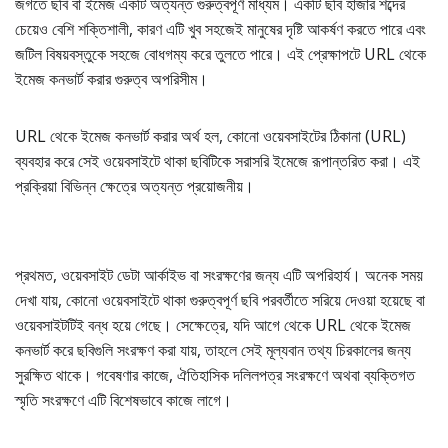
জগতে ছবি বা ইমেজ একটি অত্যন্ত গুরুত্বপূর্ণ মাধ্যম। একটি ছবি হাজার শব্দের
চেয়েও বেশি শক্তিশালী, কারণ এটি খুব সহজেই মানুষের দৃষ্টি আকর্ষণ করতে পারে এবং
জটিল বিষয়বস্তুকে সহজে বোধগম্য করে তুলতে পারে। এই প্রেক্ষাপটে URL থেকে
ইমেজ কনভার্ট করার গুরুত্ব অপরিসীম।
URL থেকে ইমেজ কনভার্ট করার অর্থ হল, কোনো ওয়েবসাইটের ঠিকানা (URL)
ব্যবহার করে সেই ওয়েবসাইটে থাকা ছবিটিকে সরাসরি ইমেজে রূপান্তরিত করা। এই
প্রক্রিয়া বিভিন্ন ক্ষেত্রে অত্যন্ত প্রয়োজনীয়।
প্রথমত, ওয়েবসাইট ডেটা আর্কাইভ বা সংরক্ষণের জন্য এটি অপরিহার্য। অনেক সময়
দেখা যায়, কোনো ওয়েবসাইটে থাকা গুরুত্বপূর্ণ ছবি পরবর্তীতে সরিয়ে দেওয়া হয়েছে বা
ওয়েবসাইটটিই বন্ধ হয়ে গেছে। সেক্ষেত্রে, যদি আগে থেকে URL থেকে ইমেজ
কনভার্ট করে ছবিগুলি সংরক্ষণ করা যায়, তাহলে সেই মূল্যবান তথ্য চিরকালের জন্য
সুরক্ষিত থাকে। গবেষণার কাজে, ঐতিহাসিক দলিলপত্র সংরক্ষণে অথবা ব্যক্তিগত
স্মৃতি সংরক্ষণে এটি বিশেষভাবে কাজে লাগে।