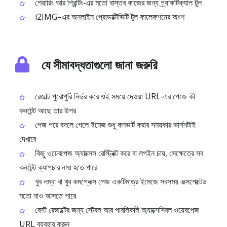
শেয়ারিং আর প্রিন্টিং‑এর মতো বাস্তব কাজের জন্য প্র্যাকটিক্যাল টুল
i2IMG–এর অনলাইন প্রোডাক্টিভিটি টুল কালেকশনের অংশ
যে সীমাবদ্ধতাগুলো জানা জরুরি
রেজাল্ট পুরোপুরি নির্ভর করে ওই সময়ে দেওয়া URL‑এর পেজে কী
কনটেন্ট আছে তার উপর
পেজ পরে বদলে গেলে ইমেজ শুধু কনভার্ট করার সময়কার ভার্সনটাই
দেখাবে
কিছু ওয়েবপেজ অ্যাক্সেস রেস্ট্রিক্ট করে বা লগইন চায়, সেক্ষেত্রে সব
কনটেন্ট ক্যাপচার নাও হতে পারে
খুব লম্বা বা খুব কমপ্লেক্স পেজ একটিমাত্র ইমেজে সবসময় এক্সপেক্টেড
মতো নাও আসতে পারে
বেস্ট রেজাল্টের জন্য স্টেবল আর পাবলিকলি অ্যাক্সেসিবল ওয়েবপেজ
URL ব্যবহার করুন