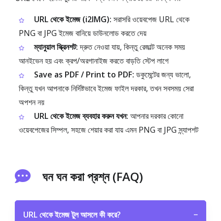
URL থেকে ইমেজ (i2IMG):
সরাসরি ওয়েবপেজ URL থেকে
PNG বা JPG ইমেজ বানিয়ে ডাউনলোড করতে দেয়
ম্যানুয়াল স্ক্রিনশট:
দ্রুত নেওয়া যায়, কিন্তু রেজাল্ট অনেক সময়
আনইভেন হয় এবং ক্রপ/অরগানাইজ করতে বাড়তি স্টেপ লাগে
Save as PDF / Print to PDF:
ডকুমেন্টের জন্য ভালো,
কিন্তু যখন আপনাকে নির্দিষ্টভাবে ইমেজ ফাইল দরকার, তখন সবসময় সেরা
অপশন নয়
URL থেকে ইমেজ ব্যবহার করুন যখন:
আপনার দরকার কোনো
ওয়েবপেজের সিম্পল, সহজে শেয়ার করা যায় এমন PNG বা JPG স্ন্যাপশট
ঘন ঘন করা প্রশ্ন (FAQ)
URL থেকে ইমেজ টুল আসলে কী করে?
−