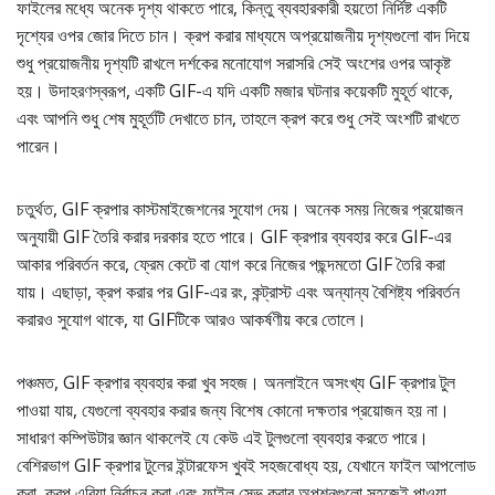
ফাইলের মধ্যে অনেক দৃশ্য থাকতে পারে, কিন্তু ব্যবহারকারী হয়তো নির্দিষ্ট একটি
দৃশ্যের ওপর জোর দিতে চান। ক্রপ করার মাধ্যমে অপ্রয়োজনীয় দৃশ্যগুলো বাদ দিয়ে
শুধু প্রয়োজনীয় দৃশ্যটি রাখলে দর্শকের মনোযোগ সরাসরি সেই অংশের ওপর আকৃষ্ট
হয়। উদাহরণস্বরূপ, একটি GIF-এ যদি একটি মজার ঘটনার কয়েকটি মুহূর্ত থাকে,
এবং আপনি শুধু শেষ মুহূর্তটি দেখাতে চান, তাহলে ক্রপ করে শুধু সেই অংশটি রাখতে
পারেন।
চতুর্থত, GIF ক্রপার কাস্টমাইজেশনের সুযোগ দেয়। অনেক সময় নিজের প্রয়োজন
অনুযায়ী GIF তৈরি করার দরকার হতে পারে। GIF ক্রপার ব্যবহার করে GIF-এর
আকার পরিবর্তন করে, ফ্রেম কেটে বা যোগ করে নিজের পছন্দমতো GIF তৈরি করা
যায়। এছাড়া, ক্রপ করার পর GIF-এর রং, কন্ট্রাস্ট এবং অন্যান্য বৈশিষ্ট্য পরিবর্তন
করারও সুযোগ থাকে, যা GIFটিকে আরও আকর্ষণীয় করে তোলে।
পঞ্চমত, GIF ক্রপার ব্যবহার করা খুব সহজ। অনলাইনে অসংখ্য GIF ক্রপার টুল
পাওয়া যায়, যেগুলো ব্যবহার করার জন্য বিশেষ কোনো দক্ষতার প্রয়োজন হয় না।
সাধারণ কম্পিউটার জ্ঞান থাকলেই যে কেউ এই টুলগুলো ব্যবহার করতে পারে।
বেশিরভাগ GIF ক্রপার টুলের ইন্টারফেস খুবই সহজবোধ্য হয়, যেখানে ফাইল আপলোড
করা, ক্রপ এরিয়া নির্বাচন করা এবং ফাইল সেভ করার অপশনগুলো সহজেই পাওয়া