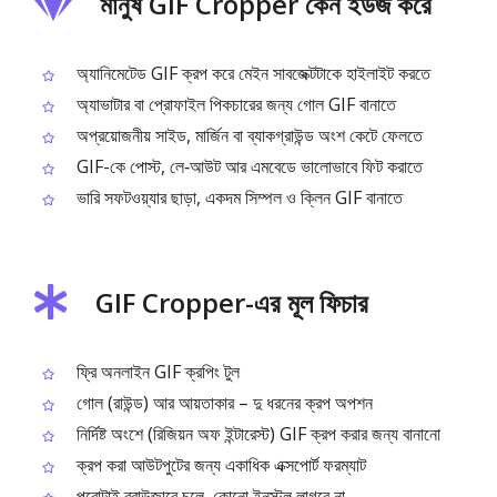
মানুষ GIF Cropper কেন ইউজ করে
অ্যানিমেটেড GIF ক্রপ করে মেইন সাবজেক্টটাকে হাইলাইট করতে
অ্যাভাটার বা প্রোফাইল পিকচারের জন্য গোল GIF বানাতে
অপ্রয়োজনীয় সাইড, মার্জিন বা ব্যাকগ্রাউন্ড অংশ কেটে ফেলতে
GIF-কে পোস্ট, লে‑আউট আর এমবেডে ভালোভাবে ফিট করাতে
ভারি সফটওয়্যার ছাড়া, একদম সিম্পল ও ক্লিন GIF বানাতে
GIF Cropper-এর মূল ফিচার
ফ্রি অনলাইন GIF ক্রপিং টুল
গোল (রাউন্ড) আর আয়তাকার – দু ধরনের ক্রপ অপশন
নির্দিষ্ট অংশে (রিজিয়ন অফ ইন্টারেস্ট) GIF ক্রপ করার জন্য বানানো
ক্রপ করা আউটপুটের জন্য একাধিক এক্সপোর্ট ফরম্যাট
পুরোটাই ব্রাউজারে চলে, কোনো ইনস্টল লাগবে না