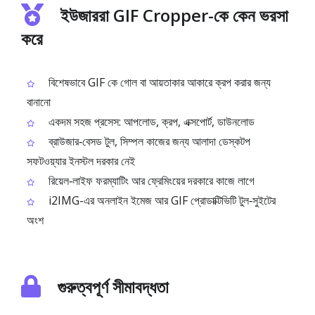
ইউজাররা GIF Cropper-কে কেন ভরসা
করে
বিশেষভাবে GIF কে গোল বা আয়তাকার আকারে ক্রপ করার জন্য
বানানো
একদম সহজ প্রসেস: আপলোড, ক্রপ, এক্সপোর্ট, ডাউনলোড
ব্রাউজার‑বেসড টুল, সিম্পল কাজের জন্য আলাদা ডেস্কটপ
সফটওয়্যার ইনস্টল দরকার নেই
রিয়েল‑লাইফ ফরম্যাটিং আর ফ্রেমিংয়ের দরকারে কাজে লাগে
i2IMG-এর অনলাইন ইমেজ আর GIF প্রোডাক্টিভিটি টুল‑সুইটের
অংশ
গুরুত্বপূর্ণ সীমাবদ্ধতা