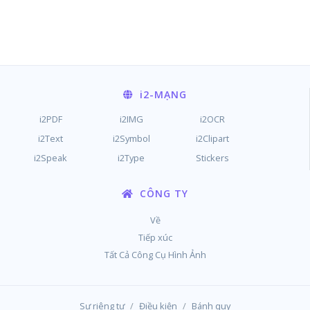
i2
-MẠNG
i2PDF
i2IMG
i2OCR
i2Text
i2Symbol
i2Clipart
i2Speak
i2Type
Stickers
CÔNG TY
Về
Tiếp xúc
Tất Cả Công Cụ Hình Ảnh
/
/
Sự riêng tư
Điều kiện
Bánh quy