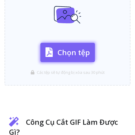
Chọn tệp
Các tệp sẽ tự động bị xóa sau 30 phút
Công Cụ Cắt GIF Làm Được
Gì?