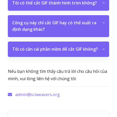
Tôi có thể cắt GIF thành hình tròn không?
−
Công cụ này chỉ cắt GIF hay có thể xuất ra
−
định dạng khác?
Tôi có cần cài phần mềm để cắt GIF không?
−
Nếu bạn không tìm thấy câu trả lời cho câu hỏi của
mình, vui lòng liên hệ với chúng tôi
admin@sciweavers.org