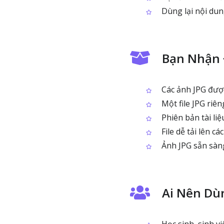
Dùng lại nội dung
Bạn Nhận 
Các ảnh JPG đượ
Một file JPG riê
Phiên bản tài li
File dễ tải lên c
Ảnh JPG sẵn sàng
Ai Nên Dù