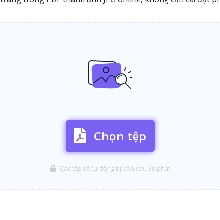
Chọn tệp
Các tệp sẽ tự động bị xóa sau 30 phút