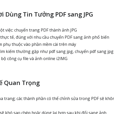
ời Dùng Tin Tưởng PDF sang JPG
t việc: chuyển trang PDF thành ảnh JPG
 thực tế, đúng với nhu cầu chuyển PDF sang ảnh phổ biến
m phụ thuộc vào phần mềm cài trên máy
tìm kiếm thường gặp như pdf sang jpg, chuyển pdf sang jpg
bộ công cụ file và ảnh online i2IMG
ế Quan Trọng
ủa trang; các thành phần có thể chỉnh sửa trong PDF sẽ khô
sẽ khó sao chép hoặc dùng lại hơn sau khi đổi sang ảnh