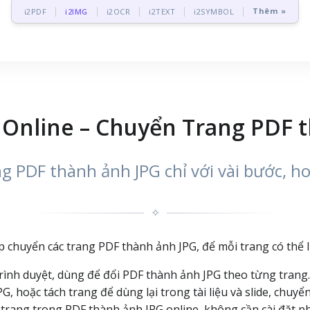
Thêm »
i2PDF
i2IMG
i2OCR
i2TEXT
i2SYMBOL
 Online – Chuyển Trang PDF 
g PDF thành ảnh JPG chỉ với vài bước, h
✧
p chuyển các trang PDF thành ảnh JPG, để mỗi trang có thể lư
trình duyệt, dùng để đổi PDF thành ảnh JPG theo từng trang
G, hoặc tách trang để dùng lại trong tài liệu và slide, chuyể
rang trong PDF thành ảnh JPG online, không cần cài đặt 