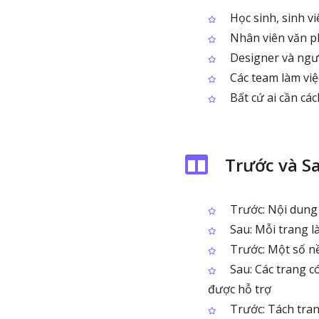
Học sinh, sinh vi
Nhân viên văn ph
Designer và ngườ
Các team làm việc
Bất cứ ai cần cá
Trước và S
Trước: Nội dung 
Sau: Mỗi trang là
Trước: Một số nề
Sau: Các trang c
được hỗ trợ
Trước: Tách trang