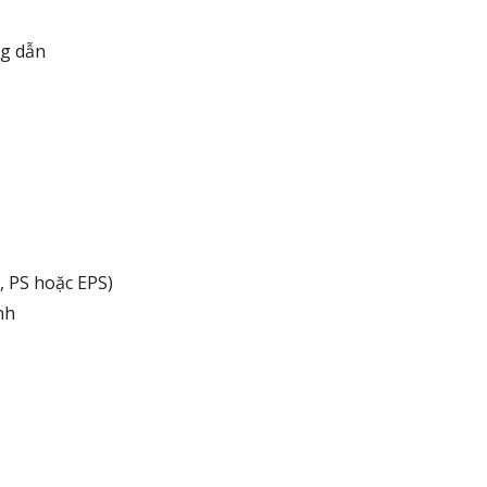
ng dẫn
 PS hoặc EPS)
nh