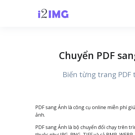
Chuyển PDF sang
Biến từng trang PDF 
PDF sang Ảnh là công cụ online miễn phí giú
ảnh.
PDF sang Ảnh là bộ chuyển đổi chạy trên trì
thuộc như JPG, PNG, TIFF và cả BMP, WEBP, G