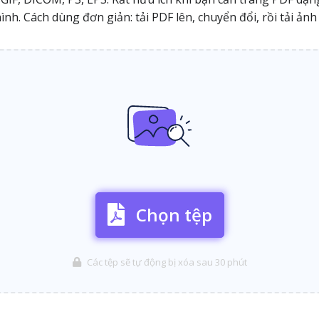
ình. Cách dùng đơn giản: tải PDF lên, chuyển đổi, rồi tải ảnh 
Chọn tệp
Các tệp sẽ tự động bị xóa sau 30 phút