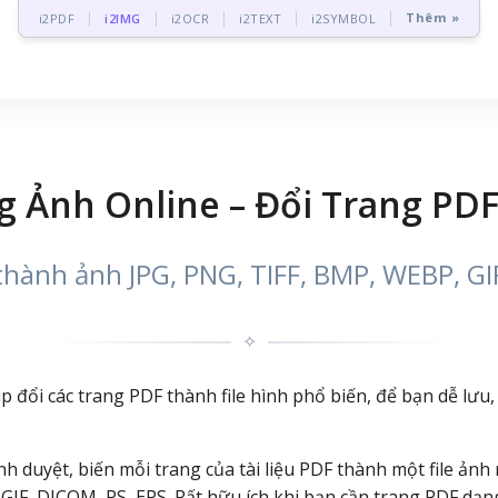
Thêm »
i2PDF
i2IMG
i2OCR
i2TEXT
i2SYMBOL
 Ảnh Online – Đổi Trang PDF
thành ảnh JPG, PNG, TIFF, BMP, WEBP, GI
✧
p đổi các trang PDF thành file hình phổ biến, để bạn dễ lưu,
nh duyệt, biến mỗi trang của tài liệu PDF thành một file ảnh
IF, DICOM, PS, EPS. Rất hữu ích khi bạn cần trang PDF dạng 