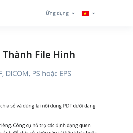
Ứng dụng
 Thành File Hình
F, DICOM, PS hoặc EPS
 chia sẻ và dùng lại nội dung PDF dưới dạng
 riêng. Công cụ hỗ trợ các định dạng quen
ảnh để chia sẻ, chèn vào tài liệu khác hoặc