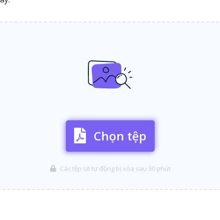
Chọn tệp
Các tệp sẽ tự động bị xóa sau 30 phút