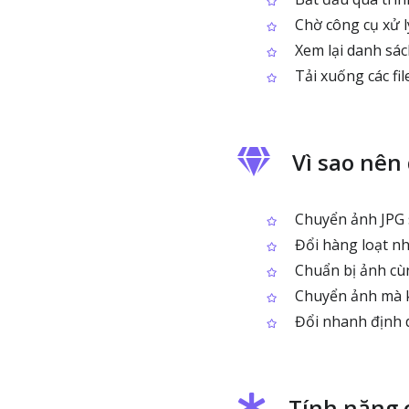
Chờ công cụ xử lý
Xem lại danh sác
Tải xuống các fi
Vì sao nên
Chuyển ảnh JPG 
Đổi hàng loạt nhi
Chuẩn bị ảnh cù
Chuyển ảnh mà k
Đổi nhanh định d
Tính năng 