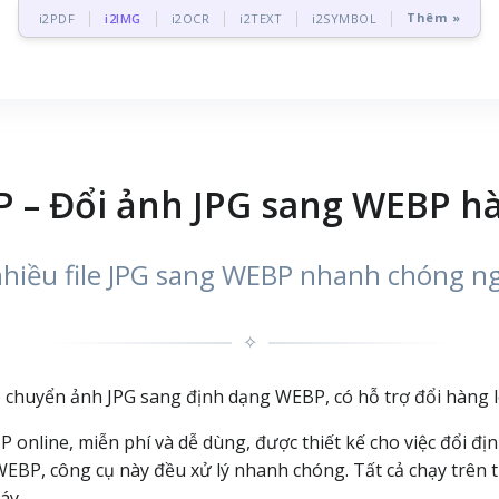
Thêm »
i2PDF
i2IMG
i2OCR
i2TEXT
i2SYMBOL
 – Đổi ảnh JPG sang WEBP hà
iều file JPG sang WEBP nhanh chóng ng
✧
 chuyển ảnh JPG sang định dạng WEBP, có hỗ trợ đổi hàng loạ
 online, miễn phí và dễ dùng, được thiết kế cho việc đổi đ
EBP, công cụ này đều xử lý nhanh chóng. Tất cả chạy trên tr
áy.