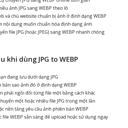
cụ chuyển JPG sang WEBP online đơn giản
hiều ảnh JPG sang WEBP theo lô
eb và chủ website chuẩn bị ảnh ở định dạng WEBP
m nội dung muốn chuẩn hóa định dạng ảnh
uyển file JPG (hoặc JPEG) sang WEBP nhanh chóng
au khi dùng JPG to WEBP
bạn đang lưu dưới dạng JPG
m bản sao ảnh đó ở định dạng WEBP
n phải ngồi đổi từng file một bằng cách khác
chuyển một hoặc nhiều file JPG trong một lần
ặc nền tảng yêu cầu ảnh phiên bản WEBP
c file WEBP sẵn sàng để upload hoặc sử dụng ngay