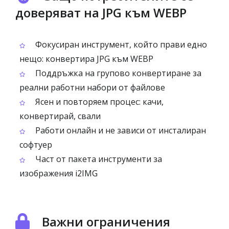
доверяват на JPG към WEBP
Фокусиран инструмент, който прави едно
нещо: конвертира JPG към WEBP
Поддръжка на групово конвертиране за
реални работни набори от файлове
Ясен и повторяем процес: качи,
конвертирай, свали
Работи онлайн и не зависи от инсталиран
софтуер
Част от пакета инструменти за
изображения i2IMG
Важни ограничения