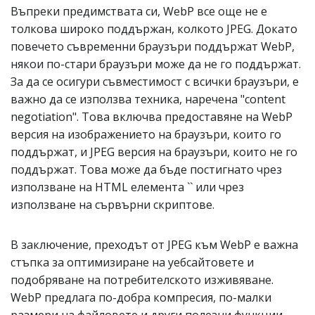
Въпреки предимствата си, WebP все още не е
толкова широко поддържан, колкото JPEG. Докато
повечето съвременни браузъри поддържат WebP,
някои по-стари браузъри може да не го поддържат.
За да се осигури съвместимост с всички браузъри, е
важно да се използва техника, наречена "content
negotiation". Това включва предоставяне на WebP
версия на изображението на браузъри, които го
поддържат, и JPEG версия на браузъри, които не го
поддържат. Това може да бъде постигнато чрез
използване на HTML елемента `
` или чрез
използване на сървърни скриптове.
В заключение, преходът от JPEG към WebP е важна
стъпка за оптимизиране на уебсайтовете и
подобряване на потребителското изживяване.
WebP предлага по-добра компресия, по-малки