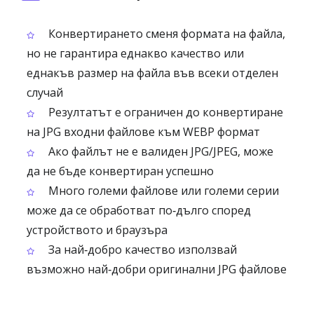
Конвертирането сменя формата на файла,
но не гарантира еднакво качество или
еднакъв размер на файла във всеки отделен
случай
Резултатът е ограничен до конвертиране
на JPG входни файлове към WEBP формат
Ако файлът не е валиден JPG/JPEG, може
да не бъде конвертиран успешно
Много големи файлове или големи серии
може да се обработват по‑дълго според
устройството и браузъра
За най‑добро качество използвай
възможно най‑добри оригинални JPG файлове