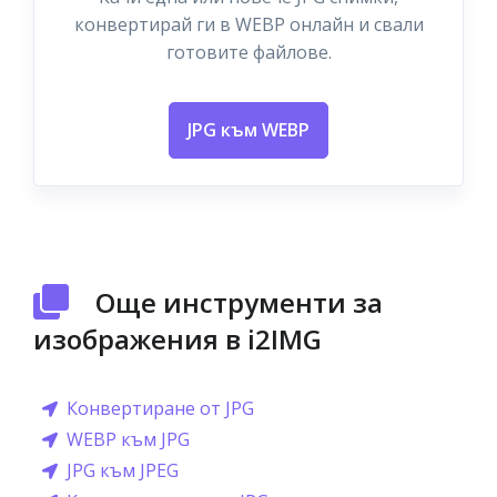
конвертирай ги в WEBP онлайн и свали
готовите файлове.
JPG към WEBP
Още инструменти за
изображения в i2IMG
Конвертиране от JPG
WEBP към JPG
JPG към JPEG