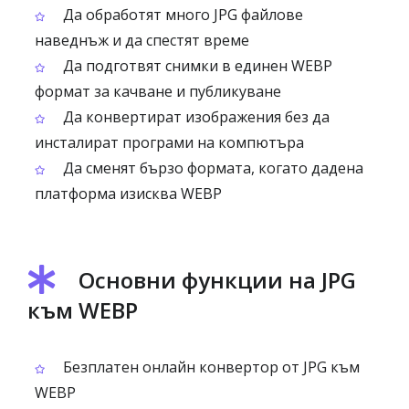
Да обработят много JPG файлове
наведнъж и да спестят време
Да подготвят снимки в единен WEBP
формат за качване и публикуване
Да конвертират изображения без да
инсталират програми на компютъра
Да сменят бързо формата, когато дадена
платформа изисква WEBP
Основни функции на JPG
към WEBP
Безплатен онлайн конвертор от JPG към
WEBP