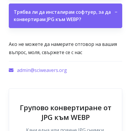
Трябва ли да инсталирам софтуер, за да
−
конвертирам JPG към WEBP?
Ако не можете да намерите отговор на вашия
въпрос, моля, свържете се с нас
admin@sciweavers.org
Групово конвертиране от
JPG към WEBP
Качи една или повече JPG снимки,