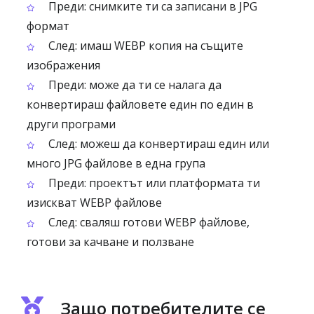
Преди: снимките ти са записани в JPG
формат
След: имаш WEBP копия на същите
изображения
Преди: може да ти се налага да
конвертираш файловете един по един в
други програми
След: можеш да конвертираш един или
много JPG файлове в една група
Преди: проектът или платформата ти
изискват WEBP файлове
След: сваляш готови WEBP файлове,
готови за качване и ползване
Защо потребителите се