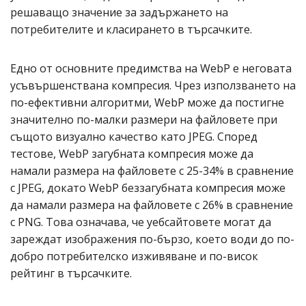
решаващо значение за задържането на
потребителите и класирането в търсачките.
Едно от основните предимства на WebP е неговата
усъвършенствана компресия. Чрез използването на
по-ефективни алгоритми, WebP може да постигне
значително по-малки размери на файловете при
същото визуално качество като JPEG. Според
тестове, WebP загубната компресия може да
намали размера на файловете с 25-34% в сравнение
с JPEG, докато WebP беззагубната компресия може
да намали размера на файловете с 26% в сравнение
с PNG. Това означава, че уебсайтовете могат да
зареждат изображения по-бързо, което води до по-
добро потребителско изживяване и по-висок
рейтинг в търсачките.