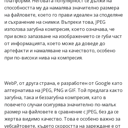
платформи. Неговата популярност се дължи на
способността му да намалява значително размера
на файловете, което го прави идеален за споделяне
и съхранение на снимки. Въпреки това, JPEG
използва загубна компресия, което означава, че
при всяко запазване на изображението се губи част
от информацията, което може да доведе до
артефакти и намаляване на качеството, особено
при по-високи нива на компресия.
WebP, от друга страна, е разработен от Google като
алтернатива на JPEG, PNG и GIF. Той предлага както
загубна, така и беззагубна компресия, като в
повечето случаи осигурява значително по-малък
размер на файловете в сравнение с JPEG, без да се
жертва видимо качество. Това е особено важно за
уебсайтовете, където скоростта на зареждане е от