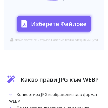
Изберете Файлове
Файловете се изтриват автоматично след 30 минути
Какво прави JPG към WEBP
Конвертира JPG изображения във формат
WEBP