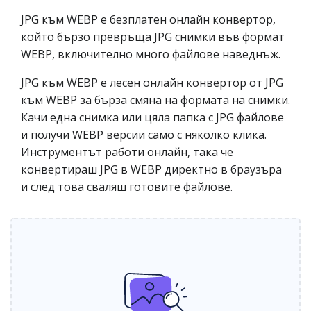
JPG към WEBP е безплатен онлайн конвертор,
който бързо превръща JPG снимки във формат
WEBP, включително много файлове наведнъж.
JPG към WEBP е лесен онлайн конвертор от JPG
към WEBP за бърза смяна на формата на снимки.
Качи една снимка или цяла папка с JPG файлове
и получи WEBP версии само с няколко клика.
Инструментът работи онлайн, така че
конвертираш JPG в WEBP директно в браузъра
и след това сваляш готовите файлове.