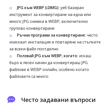
JPG към WEBP (i2IMG):
уеб базиран
инструмент за конвертиране на една или
много JPG снимки в WEBP, включително
групово конвертиране
Ръчни програми за конвертиране:
често
изискват инсталация и повтаряне на стъпките
за всеки файл поотделно
Ползвай JPG към WEBP, когато:
искаш
бърз и лесен начин да конвертираш JPG
файлове в WEBP онлайн, особено когато
файловете са много
Често задавани въпроси