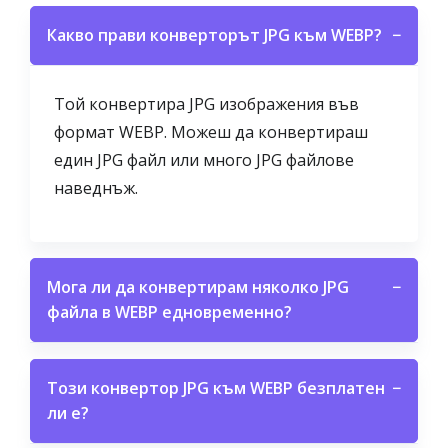
Какво прави конверторът JPG към WEBP?
−
Той конвертира JPG изображения във
формат WEBP. Можеш да конвертираш
един JPG файл или много JPG файлове
наведнъж.
Мога ли да конвертирам няколко JPG
−
файла в WEBP едновременно?
Този конвертор JPG към WEBP безплатен
−
ли е?