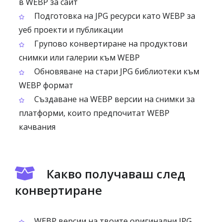
в WEBP за сайт
Подготовка на JPG ресурси като WEBP за
уеб проекти и публикации
Групово конвертиране на продуктови
снимки или галерии към WEBP
Обновяване на стари JPG библиотеки към
WEBP формат
Създаване на WEBP версии на снимки за
платформи, които предпочитат WEBP
качвания
Какво получаваш след
конвертиране
WEBP версии на твоите оригинални JPG