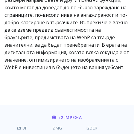
размери на файловете и други полезни функции,
които могат да доведат до по-бързо зареждане на
страниците, по-високи нива на ангажираност и по-
добро класиране в търсачките. Въпреки че е важно
да се вземе предвид съвместимостта на
браузърите, предимствата на WebP са твърде
значителни, за да бъдат пренебрегнати. В ерата на
дигиталната информация, когато всяка секунда е от
значение, оптимизирането на изображенията с
WebP е инвестиция в бъдещето на вашия уебсайт.
i2
-МРЕЖА
i2PDF
i2IMG
i2OCR