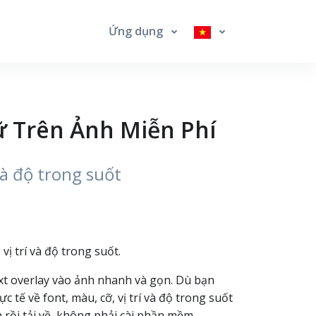
Ứng dụng
ữ Trên Ảnh Miễn Phí
và độ trong suốt
ị trí và độ trong suốt.
ext overlay vào ảnh nhanh và gọn. Dù bạn
 tế về font, màu, cỡ, vị trí và độ trong suốt
 rồi tải về, không phải cài phần mềm.