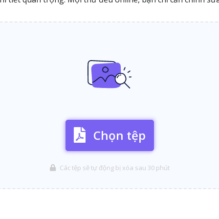
Chọn tệp
Các tệp sẽ tự động bị xóa sau 30 phút