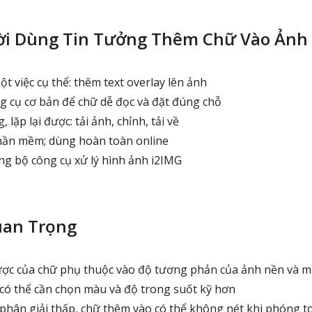
ời Dùng Tin Tưởng Thêm Chữ Vào Ảnh
 việc cụ thể: thêm text overlay lên ảnh
 cụ cơ bản để chữ dễ đọc và đặt đúng chỗ
 lặp lại được: tải ảnh, chỉnh, tải về
hần mềm; dùng hoàn toàn online
g bộ công cụ xử lý hình ảnh i2IMG
uan Trọng
ợc của chữ phụ thuộc vào độ tương phản của ảnh nền và 
có thể cần chọn màu và độ trong suốt kỹ hơn
hân giải thấp, chữ thêm vào có thể không nét khi phóng t