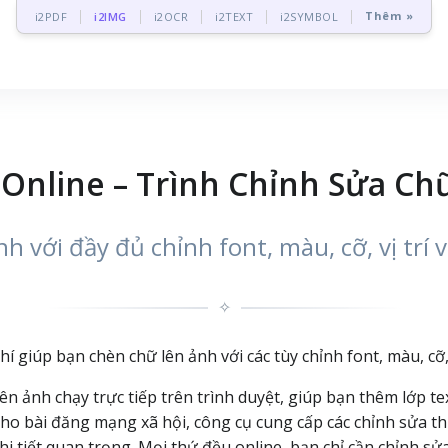
Thêm »
i2PDF
i2IMG
i2OCR
i2TEXT
i2SYMBOL
nline – Trình Chỉnh Sửa Ch
h với đầy đủ chỉnh font, màu, cỡ, vị trí 
✧
giúp bạn chèn chữ lên ảnh với các tùy chỉnh font, màu, cỡ, v
n ảnh chạy trực tiếp trên trình duyệt, giúp bạn thêm lớp t
ho bài đăng mạng xã hội, công cụ cung cấp các chỉnh sửa thực
 tiết quan trọng. Mọi thứ đều online, bạn chỉ cần chỉnh sửa