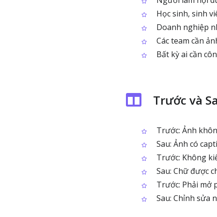
Người làm nội du
Học sinh, sinh vi
Doanh nghiệp nh
Các team cần ảnh
Bất kỳ ai cần côn
Trước và S
Trước: Ảnh không
Sau: Ảnh có capt
Trước: Không kiể
Sau: Chữ được chỉ
Trước: Phải mở p
Sau: Chỉnh sửa n