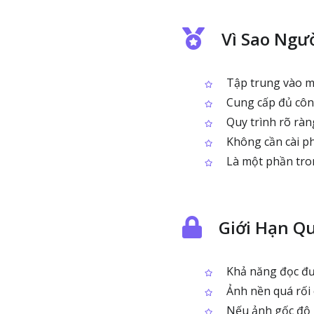
Vì Sao Ngư
Tập trung vào một
Cung cấp đủ công
Quy trình rõ ràng,
Không cần cài p
Là một phần tron
Giới Hạn Q
Khả năng đọc đư
Ảnh nền quá rối 
Nếu ảnh gốc độ p