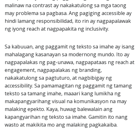
malinaw na contrast ay nakakatulong sa mga taong
may problema sa pagbasa. Ang pagiging accessible ay
hindi lamang responsibilidad, ito rin ay nagpapalawak
ng iyong reach at nagpapakita ng inclusivity.
Sa kabuuan, ang paggamit ng teksto sa imahe ay isang
mahalagang kasanayan sa modernong mundo. Ito ay
nagpapalakas ng pag-unawa, nagpapataas ng reach at
engagement, nagpapalakas ng branding,
nakakatulong sa pagtuturo, at nagbibigay ng
accessibility. Sa pamamagitan ng paggamit ng tamang
teksto sa tamang imahe, maaari kang lumikha ng
makapangyarihang visual na komunikasyon na may
malaking epekto. Kaya, huwag balewalain ang
kapangyarihan ng teksto sa imahe. Gamitin ito nang
wasto at makikita mo ang malaking pagkakaiba.