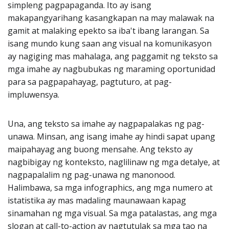
simpleng pagpapaganda. Ito ay isang
makapangyarihang kasangkapan na may malawak na
gamit at malaking epekto sa iba't ibang larangan. Sa
isang mundo kung saan ang visual na komunikasyon
ay nagiging mas mahalaga, ang paggamit ng teksto sa
mga imahe ay nagbubukas ng maraming oportunidad
para sa pagpapahayag, pagtuturo, at pag-
impluwensya.
Una, ang teksto sa imahe ay nagpapalakas ng pag-
unawa. Minsan, ang isang imahe ay hindi sapat upang
maipahayag ang buong mensahe. Ang teksto ay
nagbibigay ng konteksto, naglilinaw ng mga detalye, at
nagpapalalim ng pag-unawa ng manonood.
Halimbawa, sa mga infographics, ang mga numero at
istatistika ay mas madaling maunawaan kapag
sinamahan ng mga visual. Sa mga patalastas, ang mga
slogan at call-to-action ay nagtutulak sa mga tao na