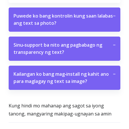
Puwede ko bang kontrolin kung saan lalabas
−
ang text sa photo?
Sinu‑support ba nito ang pagbabago ng
−
transparency ng text?
Kailangan ko bang mag‑install ng kahit ano
−
para maglagay ng text sa image?
Kung hindi mo mahanap ang sagot sa iyong
tanong, mangyaring makipag-ugnayan sa amin