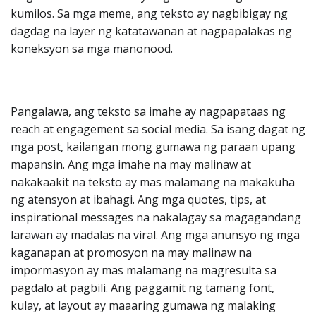
kumilos. Sa mga meme, ang teksto ay nagbibigay ng
dagdag na layer ng katatawanan at nagpapalakas ng
koneksyon sa mga manonood.
Pangalawa, ang teksto sa imahe ay nagpapataas ng
reach at engagement sa social media. Sa isang dagat ng
mga post, kailangan mong gumawa ng paraan upang
mapansin. Ang mga imahe na may malinaw at
nakakaakit na teksto ay mas malamang na makakuha
ng atensyon at ibahagi. Ang mga quotes, tips, at
inspirational messages na nakalagay sa magagandang
larawan ay madalas na viral. Ang mga anunsyo ng mga
kaganapan at promosyon na may malinaw na
impormasyon ay mas malamang na magresulta sa
pagdalo at pagbili. Ang paggamit ng tamang font,
kulay, at layout ay maaaring gumawa ng malaking