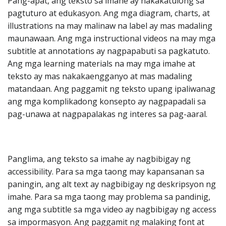
Pang-apat, ang teksto sa imahe ay nakakatulong sa
pagtuturo at edukasyon. Ang mga diagram, charts, at
illustrations na may malinaw na label ay mas madaling
maunawaan. Ang mga instructional videos na may mga
subtitle at annotations ay nagpapabuti sa pagkatuto.
Ang mga learning materials na may mga imahe at
teksto ay mas nakakaengganyo at mas madaling
matandaan. Ang paggamit ng teksto upang ipaliwanag
ang mga komplikadong konsepto ay nagpapadali sa
pag-unawa at nagpapalakas ng interes sa pag-aaral.
Panglima, ang teksto sa imahe ay nagbibigay ng
accessibility. Para sa mga taong may kapansanan sa
paningin, ang alt text ay nagbibigay ng deskripsyon ng
imahe. Para sa mga taong may problema sa pandinig,
ang mga subtitle sa mga video ay nagbibigay ng access
sa impormasyon. Ang paggamit ng malaking font at