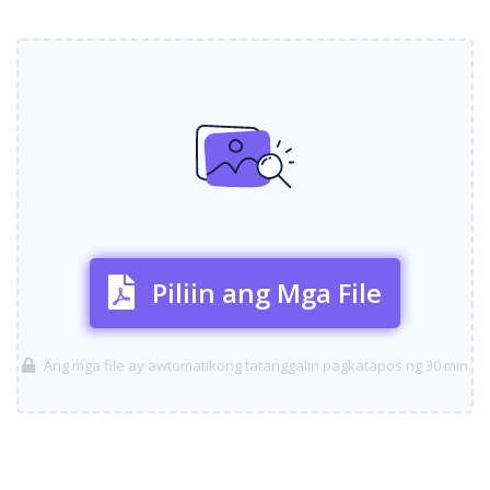
Piliin ang Mga File
Ang mga file ay awtomatikong tatanggalin pagkatapos ng 30 min