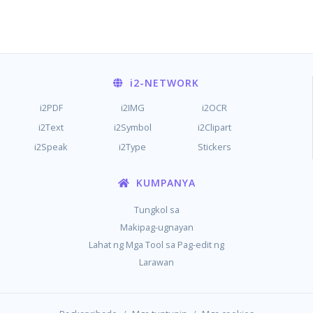
i2
-NETWORK
i2PDF
i2IMG
i2OCR
i2Text
i2Symbol
i2Clipart
i2Speak
i2Type
Stickers
KUMPANYA
Tungkol sa
Makipag-ugnayan
Lahat ng Mga Tool sa Pag-edit ng
Larawan