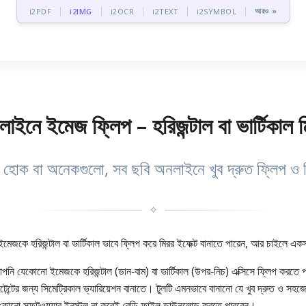
আরও »
i2PDF
i2IMG
i2OCR
i2TEXT
i2SYMBOL
াইনে ইমেজ ফ্লিপ – হরিজন্টাল বা ভার্টিকাল 
 হোক বা অনেকগুলো, সব ছবি অনলাইনে খুব দ্রুত ফ্লিপ ও 
✧
মেজকে হরিজন্টাল বা ভার্টিকাল ভাবে ফ্লিপ করে মিরর ইফেক্ট বানাতে পারেন, আর চাইল
 যেকোনো ইমেজকে হরিজন্টাল (ডান‑বাম) বা ভার্টিকাল (উপর‑নিচ) এক্সিসে ফ্লিপ করতে পা
েন্টের জন্য সিমেট্রিকাল ভ্যারিয়েশন বানাতে। টুলটি এমনভাবে বানানো যে খুব দ্রুত 
রে, কোনো সফটওয়্যার ইনস্টল না করেই রেডি ফাইল ডাউনলোড করতে পারবেন।