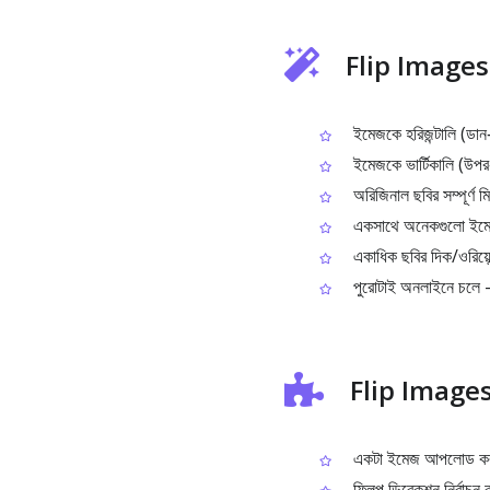
Flip Images দি
ইমেজকে হরিজন্টালি (ডান‑ব
ইমেজকে ভার্টিকালি (উপর‑
অরিজিনাল ছবির সম্পূর্ণ মি
একসাথে অনেকগুলো ইমেজক
একাধিক ছবির দিক/ওরিয়ে
পুরোটাই অনলাইনে চলে – 
Flip Images ক
একটা ইমেজ আপলোড করুন
ফ্লিপ ডিরেকশন নির্বাচন কর