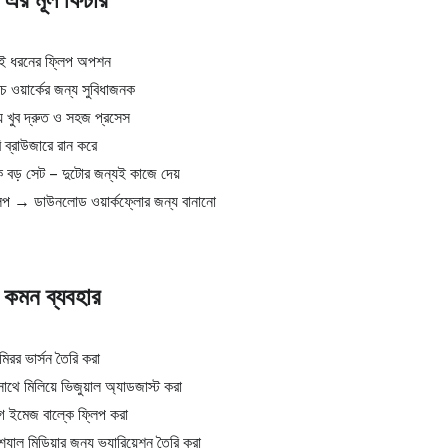
দুই ধরনের ফ্লিপ অপশন
 ওয়ার্কের জন্য সুবিধাজনক
 খুব দ্রুত ও সহজ প্রসেস
 ব্রাউজারে রান করে
 বড় সেট – দুটোর জন্যই কাজে দেয়
 → ডাউনলোড ওয়ার্কফ্লোর জন্য বানানো
 কমন ব্যবহার
িরর ভার্সন তৈরি করা
সাথে মিলিয়ে ভিজুয়াল অ্যাডজাস্ট করা
লগ ইমেজ বাল্কে ফ্লিপ করা
শ্যাল মিডিয়ার জন্য ভ্যারিয়েশন তৈরি করা