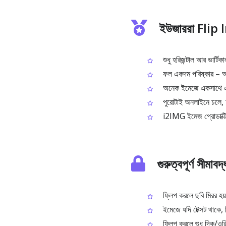
ইউজাররা Flip
শুধু হরিজন্টাল আর ভার্টি
ফল একদম পরিষ্কার – অরি
অনেক ইমেজে একসাথে এক
পুরোটাই অনলাইনে চলে, 
i2IMG ইমেজ প্রোডাক্টি
গুরুত্বপূর্ণ সীমাবদ
ফ্লিপ করলে ছবি মিরর হয়,
ইমেজে যদি টেক্সট থাকে, ম
ফ্লিপ করলে শুধু দিক/ওরিয