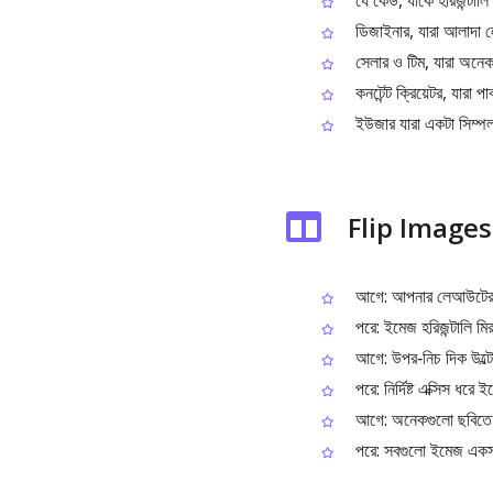
যে কেউ, যাকে হরিজন্টালি 
ডিজাইনার, যারা আলাদা ল
সেলার ও টিম, যারা অনেক
কনটেন্ট ক্রিয়েটর, যারা পা
ইউজার যারা একটা সিম্পল
Flip Images ব
আগে: আপনার লেআউটের জন
পরে: ইমেজ হরিজন্টালি মি
আগে: উপর‑নিচ দিক উল্টে
পরে: নির্দিষ্ট এক্সিস ধরে 
আগে: অনেকগুলো ছবিতে এ
পরে: সবগুলো ইমেজ একসাথে