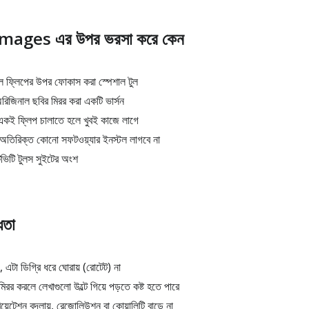
 Images এর উপর ভরসা করে কেন
কাল ফ্লিপের উপর ফোকাস করা স্পেশাল টুল
জিনাল ছবির মিরর করা একটি ভার্সন
ই ফ্লিপ চালাতে হলে খুবই কাজে লাগে
অতিরিক্ত কোনো সফটওয়্যার ইনস্টল লাগবে না
ভিটি টুলস সুইটের অংশ
্ধতা
 এটা ডিগ্রি ধরে ঘোরায় (রোটেট) না
িরর করলে লেখাগুলো উল্টে গিয়ে পড়তে কষ্ট হতে পারে
়েন্টেশন বদলায়, রেজোলিউশন বা কোয়ালিটি বাড়ে না