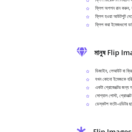
ফ্লিপ অপশন রান করুন, যা
ফ্লিপ হওয়া আউটপুট দেখ
ফ্লিপ করা ইমেজগুলো ড
মানুষ Flip Im
ডিজাইন, লেআউট বা ক্রিয়
যখন কোনো ইমেজকে হরিজন্
একটা প্রোজেক্টের জন্য
সোশ্যাল পোস্ট, প্রোডাক্ট
ডেস্কটপ ফটো‑এডিটর ছাড়
Flip Images এ