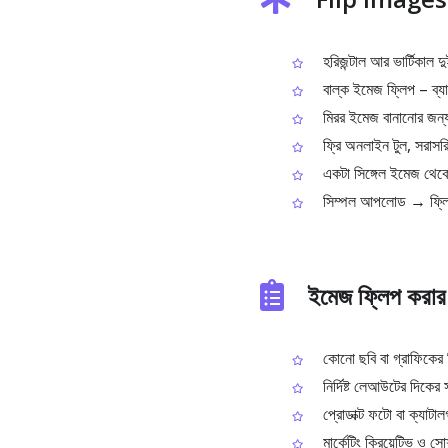
হরিজন্টাল আর ভার্টিকাল 
বাল্ক ইমেজ ফ্লিপ – ব্যাচ
মিরর ইমেজ বানানোর জন্য
ফ্রি অনলাইন টুল, সরাসরি
একটা সিঙ্গেল ইমেজ থেকে
সিম্পল আপলোড → ফ্লিপ
ইমেজ ফ্লিপ করার
কোনো ছবি বা গ্রাফিকের ম
নির্দিষ্ট লেআউটের দিকের 
প্রোডাক্ট ফটো বা ক্যাটা
মার্কেটিং ক্রিয়েটিভ ও সো