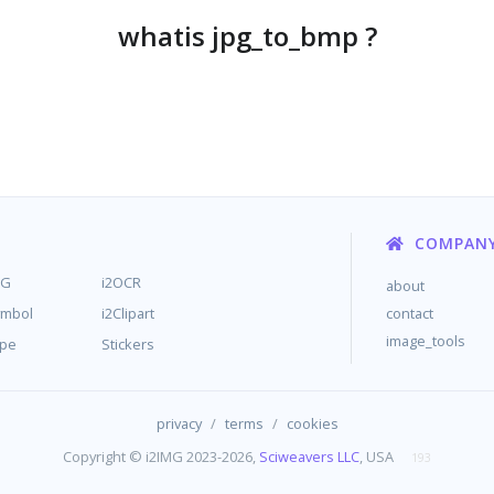
whatis jpg_to_bmp ?
COMPAN
MG
i2OCR
about
ymbol
i2Clipart
contact
image_tools
ype
Stickers
/
/
privacy
terms
cookies
Copyright © i2IMG 2023-2026,
Sciweavers LLC
, USA
193