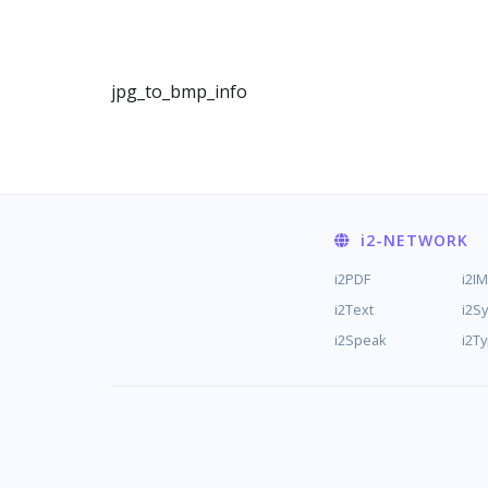
jpg_to_bmp_info
i2
-NETWORK
i2PDF
i2I
i2Text
i2S
i2Speak
i2T