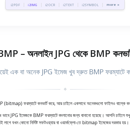
more »
i2PDF
i2IMG
i2OCR
i2TEXT
i2SYMBOL
MP – অনলাইন JPG থেকে BMP কনভার্টা
দিয়েই এক বা অনেক JPG ইমেজ খুব দ্রুত BMP ফরম্যাটে কন
✧
itmap) ফরম্যাটে কনভার্ট করে, আর চাইলে একসাথে অনেকগুলো ফাইলও বাল্কে কনভা
হজ ভাবে JPG ইমেজকে BMP ফরম্যাটে বদলানোর জন্য বানানো হয়েছে। আপনি চাইলে শু
াগে যখন কোনো নির্দিষ্ট সফটওয়্যার বা ওয়ার্কফ্লো‑তে bitmap ইমেজের দরকার হ