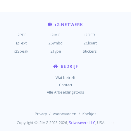
i2
-NETWERK
i2PDF
i2IMG
i2OCR
i2Text
i2Symbol
i2Clipart
i2Speak
i2Type
Stickers
BEDRIJF
Wat betreft
Contact
Alle Afbeeldingstools
/
/
Privacy
voorwaarden
Koekjes
Copyright © i2IMG 2023-2026,
Sciweavers LLC
, USA
194