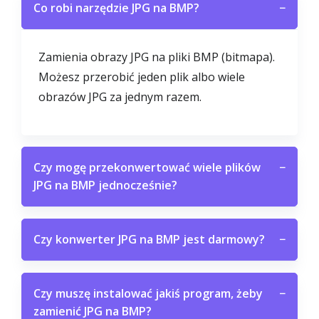
Co robi narzędzie JPG na BMP?
−
Zamienia obrazy JPG na pliki BMP (bitmapa).
Możesz przerobić jeden plik albo wiele
obrazów JPG za jednym razem.
Czy mogę przekonwertować wiele plików
−
JPG na BMP jednocześnie?
Czy konwerter JPG na BMP jest darmowy?
−
Czy muszę instalować jakiś program, żeby
−
zamienić JPG na BMP?