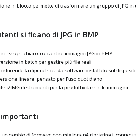
ione in blocco permette di trasformare un gruppo di JPG in
utenti si fidano di JPG in BMP
 uno scopo chiaro: convertire immagini JPG in BMP
rsione in batch per gestire più file reali
riducendo la dipendenza da software installato sul disposit
ersione lineare, pensato per l’uso quotidiano
ite i2IMG di strumenti per la produttività con le immagini
 importanti
lo un cambio di formato; non migliora né ripristina il conten