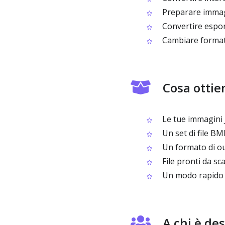
Preparare immagi
Convertire espor
Cambiare formato
Cosa ottie
Le tue immagini 
Un set di file B
Un formato di ou
File pronti da sc
Un modo rapido p
A chi è de