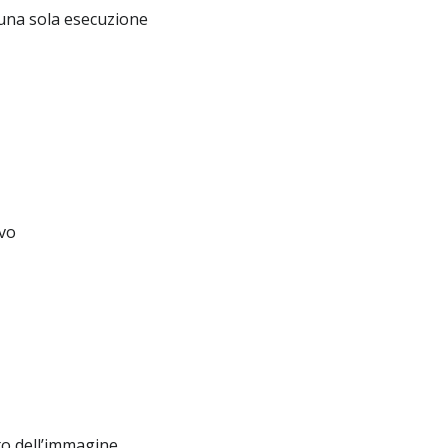
 una sola esecuzione
ivo
uto dell’immagine