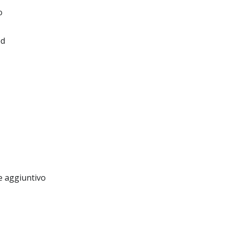
o
ed
e aggiuntivo