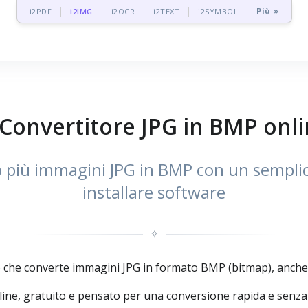
Più »
i2PDF
i2IMG
i2OCR
i2TEXT
i2SYMBOL
Convertitore JPG in BMP onlin
 più immagini JPG in BMP con un semplice
installare software
✧
che converte immagini JPG in formato BMP (bitmap), anche in
ine, gratuito e pensato per una conversione rapida e senza