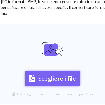
e JPG in formato BMP, lo strumento gestisce tutto in un uni
r software o flussi di lavoro specifici. Il convertitore fun
amma.
Scegliere i file
I file vengono eliminati automaticamente dopo 30 min