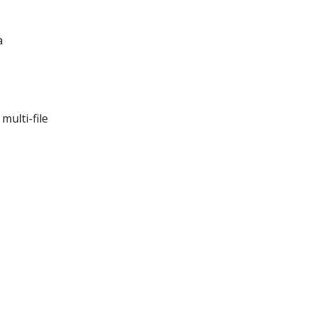
à
ulti-file