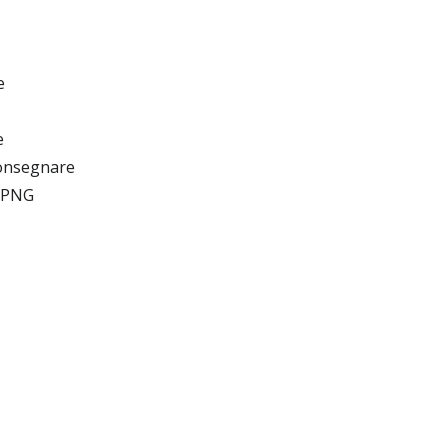
e
e
 consegnare
i PNG