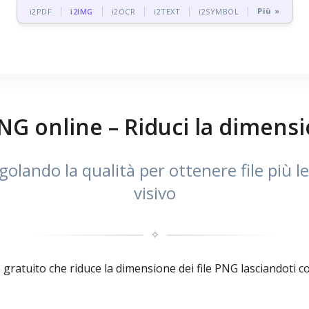
Più »
i2PDF
i2IMG
i2OCR
i2TEXT
i2SYMBOL
 online – Riduci la dimensi
ando la qualità per ottenere file più l
visivo
✧
atuito che riduce la dimensione dei file PNG lasciandoti con