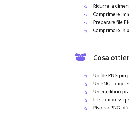
Ridurre la dimens
Comprimere immag
Preparare file P
Comprimere in blo
Cosa ottie
Un file PNG più pi
Un PNG compresso
Un equilibrio prat
File compressi pr
Risorse PNG più g