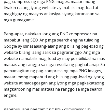
pag-compress ng mga PNG images, maaari mong
tiyakin na ang iyong website ay mabilis mag-load at
magbigay ng maayos at kasiya-siyang karanasan sa
mga gumagamit.
Pang-apat, nakakatulong ang PNG compressor na
mapabuti ang SEO. Ang mga search engine tulad ng
Google ay isinasaalang-alang ang bilis ng pag-load ng
website bilang isang salik sa pagraranggo. Ang mga
website na mabilis mag-load ay may posibilidad na mas
mataas ang ranggo sa mga resulta ng paghahanap. Sa
pamamagitan ng pag-compress ng mga PNG images,
maaari mong mapabuti ang bilis ng pag-load ng iyong
website at madagdagan ang iyong mga pagkakataong
magkaroon ng mas mataas na ranggo sa mga search
engine.
Panghuli, ang paggamit ng PNG compressor ay