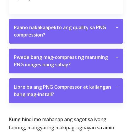
Paano nakakaapekto ang quality sa PNG
−
compression?
Pwede bang mag-compress ng maraming
−
PNG images nang sabay?
Libre ba ang PNG Compressor at kailangan
−
bang mag-install?
Kung hindi mo mahanap ang sagot sa iyong
tanong, mangyaring makipag-ugnayan sa amin