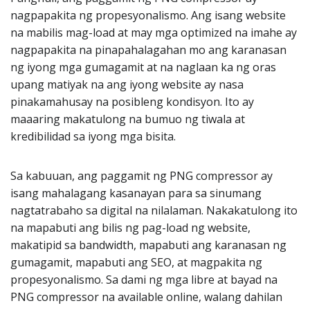
nagpapakita ng propesyonalismo. Ang isang website
na mabilis mag-load at may mga optimized na imahe ay
nagpapakita na pinapahalagahan mo ang karanasan
ng iyong mga gumagamit at na naglaan ka ng oras
upang matiyak na ang iyong website ay nasa
pinakamahusay na posibleng kondisyon. Ito ay
maaaring makatulong na bumuo ng tiwala at
kredibilidad sa iyong mga bisita.
Sa kabuuan, ang paggamit ng PNG compressor ay
isang mahalagang kasanayan para sa sinumang
nagtatrabaho sa digital na nilalaman. Nakakatulong ito
na mapabuti ang bilis ng pag-load ng website,
makatipid sa bandwidth, mapabuti ang karanasan ng
gumagamit, mapabuti ang SEO, at magpakita ng
propesyonalismo. Sa dami ng mga libre at bayad na
PNG compressor na available online, walang dahilan