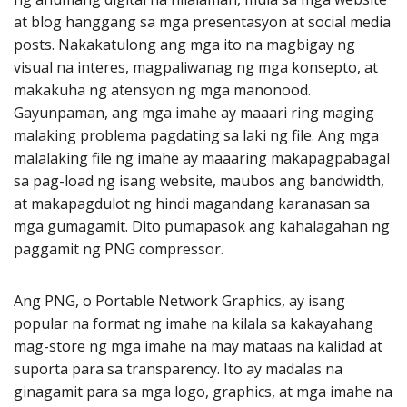
at blog hanggang sa mga presentasyon at social media
posts. Nakakatulong ang mga ito na magbigay ng
visual na interes, magpaliwanag ng mga konsepto, at
makakuha ng atensyon ng mga manonood.
Gayunpaman, ang mga imahe ay maaari ring maging
malaking problema pagdating sa laki ng file. Ang mga
malalaking file ng imahe ay maaaring makapagpabagal
sa pag-load ng isang website, maubos ang bandwidth,
at makapagdulot ng hindi magandang karanasan sa
mga gumagamit. Dito pumapasok ang kahalagahan ng
paggamit ng PNG compressor.
Ang PNG, o Portable Network Graphics, ay isang
popular na format ng imahe na kilala sa kakayahang
mag-store ng mga imahe na may mataas na kalidad at
suporta para sa transparency. Ito ay madalas na
ginagamit para sa mga logo, graphics, at mga imahe na