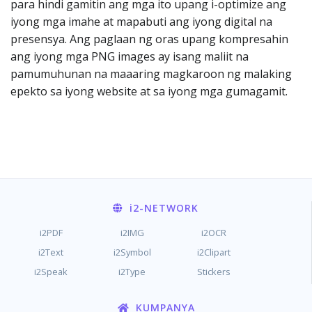
para hindi gamitin ang mga ito upang i-optimize ang
iyong mga imahe at mapabuti ang iyong digital na
presensya. Ang paglaan ng oras upang kompresahin
ang iyong mga PNG images ay isang maliit na
pamumuhunan na maaaring magkaroon ng malaking
epekto sa iyong website at sa iyong mga gumagamit.
i2
-NETWORK
i2PDF
i2IMG
i2OCR
i2Text
i2Symbol
i2Clipart
i2Speak
i2Type
Stickers
KUMPANYA