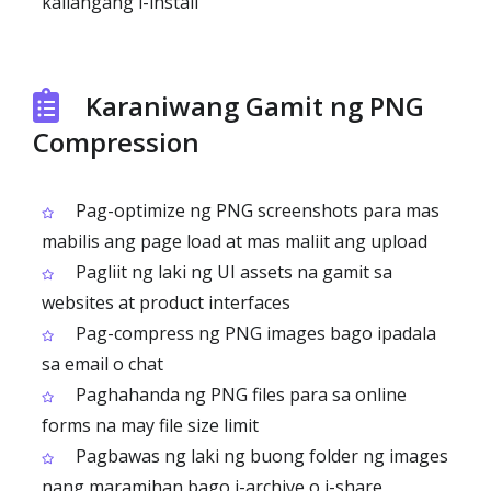
kailangang i-install
Karaniwang Gamit ng PNG
Compression
Pag-optimize ng PNG screenshots para mas
mabilis ang page load at mas maliit ang upload
Pagliit ng laki ng UI assets na gamit sa
websites at product interfaces
Pag-compress ng PNG images bago ipadala
sa email o chat
Paghahanda ng PNG files para sa online
forms na may file size limit
Pagbawas ng laki ng buong folder ng images
nang maramihan bago i-archive o i-share