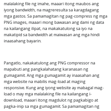
malalaking file ng imahe, maaari itong maubos ang
iyong bandwidth, na magreresulta sa karagdagang
mga gastos. Sa pamamagitan ng pag-compress ng mga
PNG images, maaari mong bawasan ang dami ng data
na kailangang ilipat, na makakatulong sa iyo na
makatipid sa bandwidth at maiwasan ang mga hindi
inaasahang bayarin.
Pangatlo, nakakatulong ang PNG compressor na
mapabuti ang pangkalahatang karanasan ng
gumagamit. Ang mga gumagamit ay inaasahan ang
mga website na mabilis mag-load at maging
responsive. Kung ang iyong website ay mabagal mag-
load o may mga malalaking file na kailangang i-
download, maaari itong magdulot ng pagkabigo at
pagka-inip sa mga gumagamit. Sa pamamagitan ng