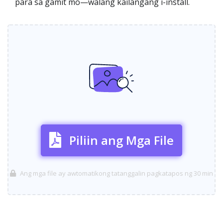
para sa gamit mo—walang kailangang i-install.
Piliin ang Mga File
Ang mga file ay awtomatikong tatanggalin pagkatapos ng 30 min