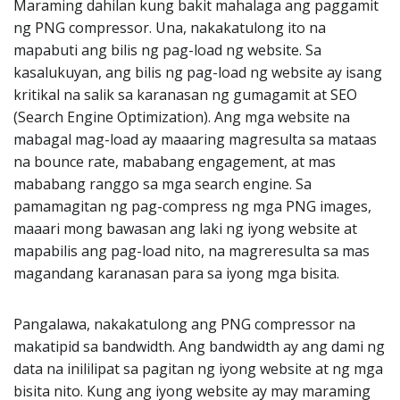
Maraming dahilan kung bakit mahalaga ang paggamit
ng PNG compressor. Una, nakakatulong ito na
mapabuti ang bilis ng pag-load ng website. Sa
kasalukuyan, ang bilis ng pag-load ng website ay isang
kritikal na salik sa karanasan ng gumagamit at SEO
(Search Engine Optimization). Ang mga website na
mabagal mag-load ay maaaring magresulta sa mataas
na bounce rate, mababang engagement, at mas
mababang ranggo sa mga search engine. Sa
pamamagitan ng pag-compress ng mga PNG images,
maaari mong bawasan ang laki ng iyong website at
mapabilis ang pag-load nito, na magreresulta sa mas
magandang karanasan para sa iyong mga bisita.
Pangalawa, nakakatulong ang PNG compressor na
makatipid sa bandwidth. Ang bandwidth ay ang dami ng
data na inililipat sa pagitan ng iyong website at ng mga
bisita nito. Kung ang iyong website ay may maraming