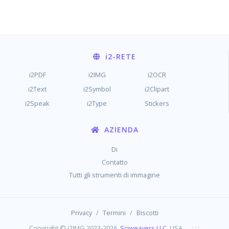
i2
-RETE
i2PDF
i2IMG
i2OCR
i2Text
i2Symbol
i2Clipart
i2Speak
i2Type
Stickers
AZIENDA
Di
Contatto
Tutti gli strumenti di immagine
/
/
Privacy
Termini
Biscotti
Copyright © i2IMG 2023-2026,
Sciweavers LLC
, USA
217