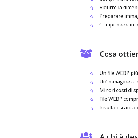
Ridurre la dimens
Preparare immagi
Comprimere in bl
Cosa ottie
Un file WEBP più p
Un’immagine comp
Minori costi di s
File WEBP compre
Risultati scarica
A chi è d