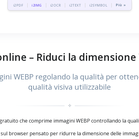
Più »
i2PDF
i2IMG
i2OCR
i2TEXT
i2SYMBOL
line – Riduci la dimensione 
ni WEBP regolando la qualità per ottener
qualità visiva utilizzabile
✧
tuito che comprime immagini WEBP controllando la qualità p
 browser pensato per ridurre la dimensione delle immagini