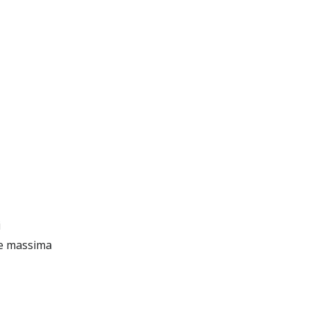
i
ne massima