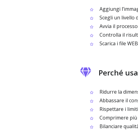
Aggiungi l’imma
Scegli un livello 
Avvia il process
Controlla il risul
Scarica i file WE
Perché us
Ridurre la dimens
Abbassare il cons
Rispettare i lim
Comprimere più f
Bilanciare qualit