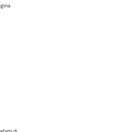
agina
fatti di