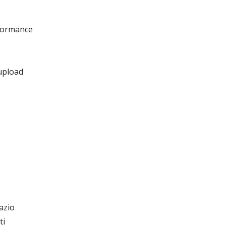
rformance
 upload
azio
ti