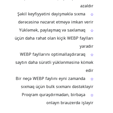
azaldır
Şəkil keyfiyyətini dəyişməklə sıxma
dərəcəsinə nəzarət etməyə imkan verir
Yükləmək, paylaşmaq və saxlamaq
üçün daha rahat olan kiçik WEBP faylları
yaradır
WEBP fayllarını optimallaşdıraraq
saytın daha sürətli yüklənməsinə kömək
edir
Bir neçə WEBP faylını eyni zamanda
sıxmaq üçün bulk sıxmanı dəstəkləyir
Proqram quraşdırmadan, birbaşa
onlayn brauzerdə işləyir