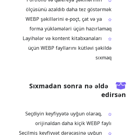
ölçüsünü azaldıb daha tez göstərmək
WEBP şəkillərini e‑poçt, çat və ya
forma yükləmələri üçün hazırlamaq
Layihələr və kontent kitabxanaları
üçün WEBP fayllarını kütləvi şəkildə
sıxmaq
Sıxmadan sonra nə əldə
edirsən
Seçdiyin keyfiyyətə uyğun olaraq,
orijinaldan daha kiçik WEBP faylı
Seçilmiş keyfiyyət dərəcəsinə uyğun