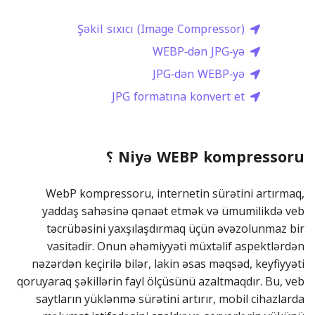
Şəkil sıxıcı (Image Compressor)
WEBP‑dən JPG‑yə
JPG‑dən WEBP‑yə
JPG formatına konvert et
Niyə WEBP kompressoru ؟
WebP kompressoru, internetin sürətini artırmaq,
yaddaş sahəsinə qənaət etmək və ümumilikdə veb
təcrübəsini yaxşılaşdırmaq üçün əvəzolunmaz bir
vasitədir. Onun əhəmiyyəti müxtəlif aspektlərdən
nəzərdən keçirilə bilər, lakin əsas məqsəd, keyfiyyəti
qoruyaraq şəkillərin fayl ölçüsünü azaltmaqdır. Bu, veb
saytların yüklənmə sürətini artırır, mobil cihazlarda