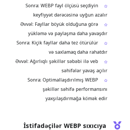
Sonra: WEBP fayl ölçüsü seçdiyin
keyfiyyət dərəcəsinə uyğun azalır
Əvvəl: Fayllar böyük olduğuna görə
yükləmə və paylaşma daha yavaşdır
Sonra: Kiçik fayllar daha tez ötürülür
və saxlamaq daha rahatdır
Əvvəl: Ağırlıqlı şəkillər səbəbi ilə veb
səhifələr yavaş açılır
Sonra: Optimallaşdırılmış WEBP
şəkillər səhifə performansını
yaxşılaşdırmağa kömək edir
İstifadəçilər WEBP sıxıcıya