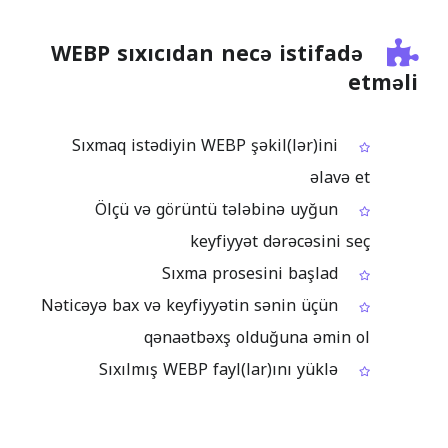
WEBP sıxıcıdan necə istifadə
etməli
Sıxmaq istədiyin WEBP şəkil(lər)ini
əlavə et
Ölçü və görüntü tələbinə uyğun
keyfiyyət dərəcəsini seç
Sıxma prosesini başlad
Nəticəyə bax və keyfiyyətin sənin üçün
qənaətbəxş olduğuna əmin ol
Sıxılmış WEBP fayl(lar)ını yüklə