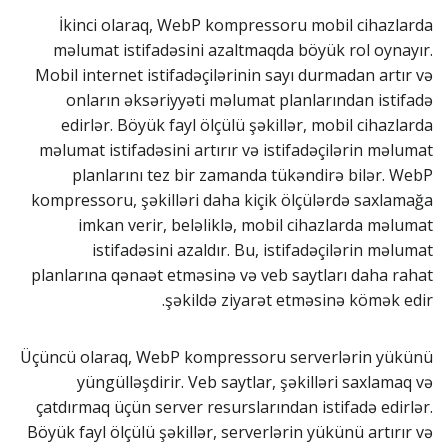
İkinci olaraq, WebP kompressoru mobil cihazlarda
məlumat istifadəsini azaltmaqda böyük rol oynayır.
Mobil internet istifadəçilərinin sayı durmadan artır və
onların əksəriyyəti məlumat planlarından istifadə
edirlər. Böyük fayl ölçülü şəkillər, mobil cihazlarda
məlumat istifadəsini artırır və istifadəçilərin məlumat
planlarını tez bir zamanda tükəndirə bilər. WebP
kompressoru, şəkilləri daha kiçik ölçülərdə saxlamağa
imkan verir, beləliklə, mobil cihazlarda məlumat
istifadəsini azaldır. Bu, istifadəçilərin məlumat
planlarına qənaət etməsinə və veb saytları daha rahat
şəkildə ziyarət etməsinə kömək edir.
Üçüncü olaraq, WebP kompressoru serverlərin yükünü
yüngülləşdirir. Veb saytlar, şəkilləri saxlamaq və
çatdırmaq üçün server resurslarından istifadə edirlər.
Böyük fayl ölçülü şəkillər, serverlərin yükünü artırır və