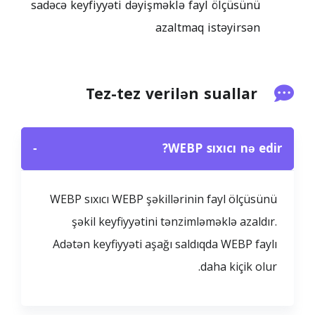
sadəcə keyfiyyəti dəyişməklə fayl ölçüsünü
azaltmaq istəyirsən
Tez-tez verilən suallar
−
WEBP sıxıcı nə edir?
WEBP sıxıcı WEBP şəkillərinin fayl ölçüsünü
şəkil keyfiyyətini tənzimləməklə azaldır.
Adətən keyfiyyəti aşağı saldıqda WEBP faylı
daha kiçik olur.