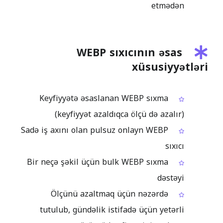
etmədən
WEBP sıxıcının əsas
xüsusiyyətləri
Keyfiyyətə əsaslanan WEBP sıxma
(keyfiyyət azaldıqca ölçü də azalır)
Sadə iş axını olan pulsuz onlayn WEBP
sıxıcı
Bir neçə şəkil üçün bulk WEBP sıxma
dəstəyi
Ölçünü azaltmaq üçün nəzərdə
tutulub, gündəlik istifadə üçün yetərli