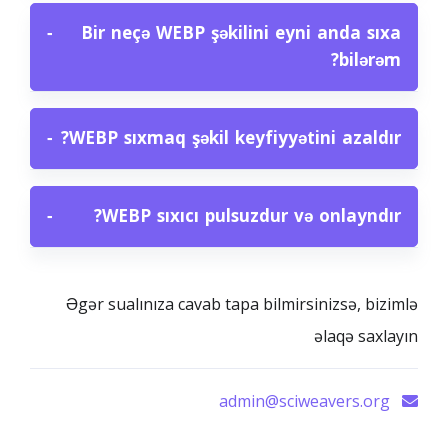
−
Bir neçə WEBP şəkilini eyni anda sıxa
bilərəm?
−
WEBP sıxmaq şəkil keyfiyyətini azaldır?
−
WEBP sıxıcı pulsuzdur və onlayndır?
Əgər sualınıza cavab tapa bilmirsinizsə, bizimlə
əlaqə saxlayın
admin@sciweavers.org