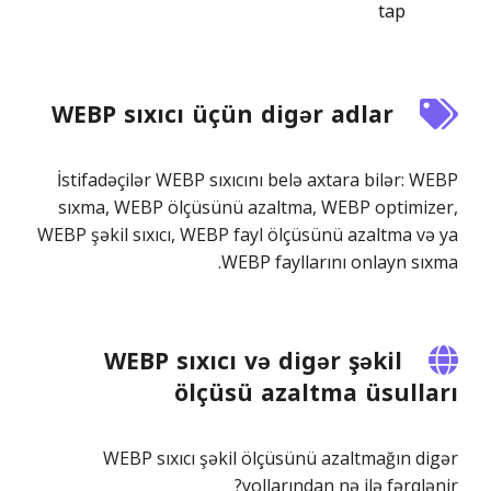
tap
WEBP sıxıcı üçün digər adlar
İstifadəçilər WEBP sıxıcını belə axtara bilər: WEBP
sıxma, WEBP ölçüsünü azaltma, WEBP optimizer,
WEBP şəkil sıxıcı, WEBP fayl ölçüsünü azaltma və ya
WEBP fayllarını onlayn sıxma.
WEBP sıxıcı və digər şəkil
ölçüsü azaltma üsulları
WEBP sıxıcı şəkil ölçüsünü azaltmağın digər
yollarından nə ilə fərqlənir?