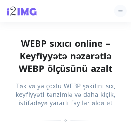
WEBP sıxıcı online –
Keyfiyyətə nəzarətlə
WEBP ölçüsünü azalt
Tək və ya çoxlu WEBP şəkilini sıx,
keyfiyyəti tənzimlə və daha kiçik,
istifadəyə yararlı fayllar əldə et
✧