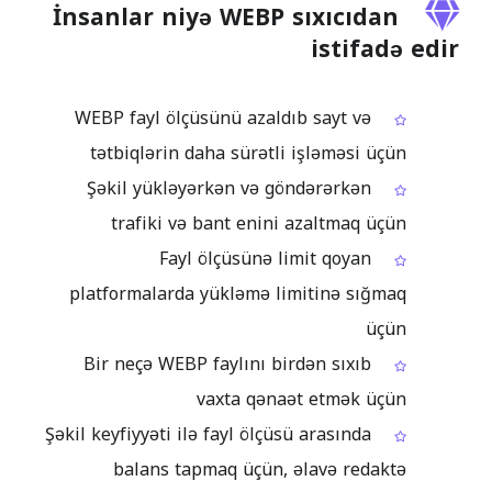
İnsanlar niyə WEBP sıxıcıdan
istifadə edir
WEBP fayl ölçüsünü azaldıb sayt və
tətbiqlərin daha sürətli işləməsi üçün
Şəkil yükləyərkən və göndərərkən
trafiki və bant enini azaltmaq üçün
Fayl ölçüsünə limit qoyan
platformalarda yükləmə limitinə sığmaq
üçün
Bir neçə WEBP faylını birdən sıxıb
vaxta qənaət etmək üçün
Şəkil keyfiyyəti ilə fayl ölçüsü arasında
balans tapmaq üçün, əlavə redaktə