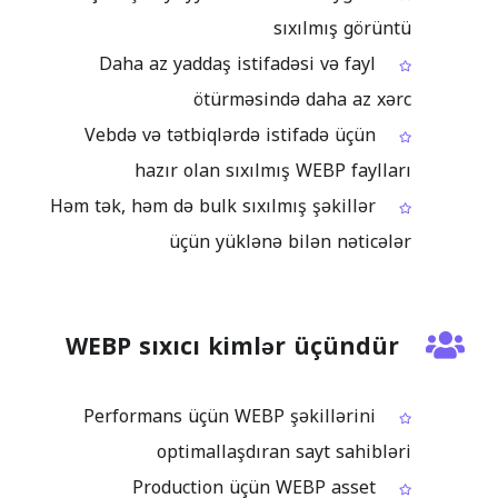
sıxılmış görüntü
Daha az yaddaş istifadəsi və fayl
ötürməsində daha az xərc
Vebdə və tətbiqlərdə istifadə üçün
hazır olan sıxılmış WEBP faylları
Həm tək, həm də bulk sıxılmış şəkillər
üçün yüklənə bilən nəticələr
WEBP sıxıcı kimlər üçündür
Performans üçün WEBP şəkillərini
optimallaşdıran sayt sahibləri
Production üçün WEBP asset