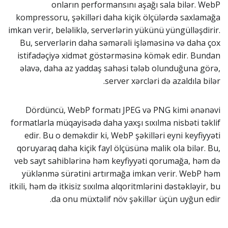
onların performansını aşağı sala bilər. WebP
kompressoru, şəkilləri daha kiçik ölçülərdə saxlamağa
imkan verir, beləliklə, serverlərin yükünü yüngülləşdirir.
Bu, serverlərin daha səmərəli işləməsinə və daha çox
istifadəçiyə xidmət göstərməsinə kömək edir. Bundan
əlavə, daha az yaddaş sahəsi tələb olunduğuna görə,
server xərcləri də azaldıla bilər.
Dördüncü, WebP formatı JPEG və PNG kimi ənənəvi
formatlarla müqayisədə daha yaxşı sıxılma nisbəti təklif
edir. Bu o deməkdir ki, WebP şəkilləri eyni keyfiyyəti
qoruyaraq daha kiçik fayl ölçüsünə malik ola bilər. Bu,
veb sayt sahiblərinə həm keyfiyyəti qorumağa, həm də
yüklənmə sürətini artırmağa imkan verir. WebP həm
itkili, həm də itkisiz sıxılma alqoritmlərini dəstəkləyir, bu
da onu müxtəlif növ şəkillər üçün uyğun edir.