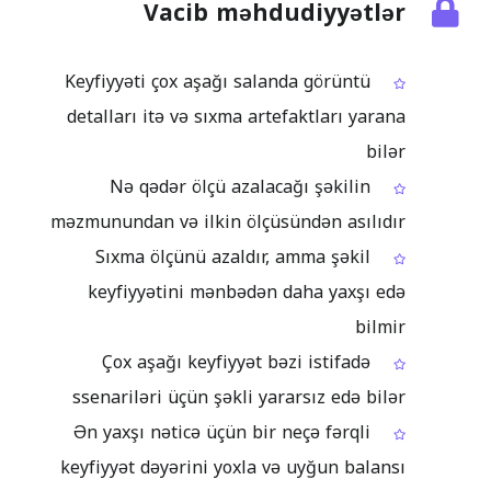
Vacib məhdudiyyətlər
Keyfiyyəti çox aşağı salanda görüntü
detalları itə və sıxma artefaktları yarana
bilər
Nə qədər ölçü azalacağı şəkilin
məzmunundan və ilkin ölçüsündən asılıdır
Sıxma ölçünü azaldır, amma şəkil
keyfiyyətini mənbədən daha yaxşı edə
bilmir
Çox aşağı keyfiyyət bəzi istifadə
ssenariləri üçün şəkli yararsız edə bilər
Ən yaxşı nəticə üçün bir neçə fərqli
keyfiyyət dəyərini yoxla və uyğun balansı