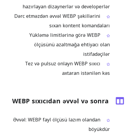
hazırlayan dizaynerlər və developerlər
Dərc etməzdən əvvəl WEBP şəkillərini
sıxan kontent komandaları
Yükləmə limitlərinə görə WEBP
ölçüsünü azaltmağa ehtiyacı olan
istifadəçilər
Tez və pulsuz onlayn WEBP sıxıcı
axtaran istənilən kəs
WEBP sıxıcıdan əvvəl və sonra
Əvvəl: WEBP fayl ölçüsü lazım olandan
böyükdür