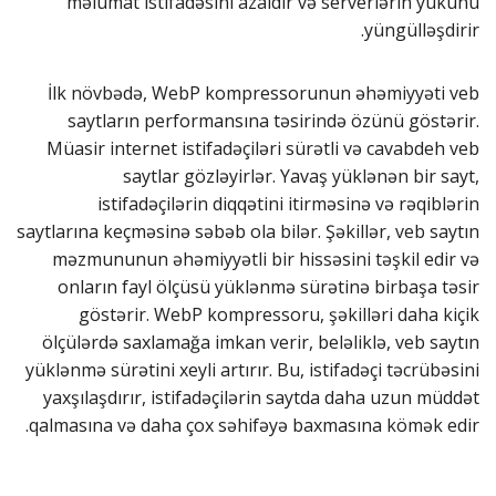
məlumat istifadəsini azaldır və serverlərin yükünü
yüngülləşdirir.
İlk növbədə, WebP kompressorunun əhəmiyyəti veb
saytların performansına təsirində özünü göstərir.
Müasir internet istifadəçiləri sürətli və cavabdeh veb
saytlar gözləyirlər. Yavaş yüklənən bir sayt,
istifadəçilərin diqqətini itirməsinə və rəqiblərin
saytlarına keçməsinə səbəb ola bilər. Şəkillər, veb saytın
məzmununun əhəmiyyətli bir hissəsini təşkil edir və
onların fayl ölçüsü yüklənmə sürətinə birbaşa təsir
göstərir. WebP kompressoru, şəkilləri daha kiçik
ölçülərdə saxlamağa imkan verir, beləliklə, veb saytın
yüklənmə sürətini xeyli artırır. Bu, istifadəçi təcrübəsini
yaxşılaşdırır, istifadəçilərin saytda daha uzun müddət
qalmasına və daha çox səhifəyə baxmasına kömək edir.