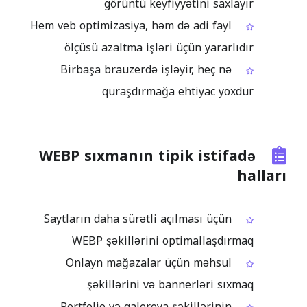
görüntü keyfiyyətini saxlayır
Hem veb optimizasiya, həm də adi fayl
ölçüsü azaltma işləri üçün yararlıdır
Birbaşa brauzerdə işləyir, heç nə
quraşdırmağa ehtiyac yoxdur
WEBP sıxmanın tipik istifadə
halları
Saytların daha sürətli açılması üçün
WEBP şəkillərini optimallaşdırmaq
Onlayn mağazalar üçün məhsul
şəkillərini və bannerləri sıxmaq
Portfolio və qalereya şəkillərinin