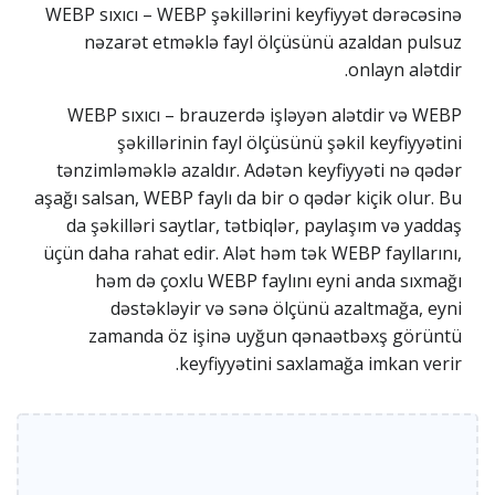
WEBP sıxıcı – WEBP şəkillərini keyfiyyət dərəcəsinə
nəzarət etməklə fayl ölçüsünü azaldan pulsuz
onlayn alətdir.
WEBP sıxıcı – brauzerdə işləyən alətdir və WEBP
şəkillərinin fayl ölçüsünü şəkil keyfiyyətini
tənzimləməklə azaldır. Adətən keyfiyyəti nə qədər
aşağı salsan, WEBP faylı da bir o qədər kiçik olur. Bu
da şəkilləri saytlar, tətbiqlər, paylaşım və yaddaş
üçün daha rahat edir. Alət həm tək WEBP fayllarını,
həm də çoxlu WEBP faylını eyni anda sıxmağı
dəstəkləyir və sənə ölçünü azaltmağa, eyni
zamanda öz işinə uyğun qənaətbəxş görüntü
keyfiyyətini saxlamağa imkan verir.