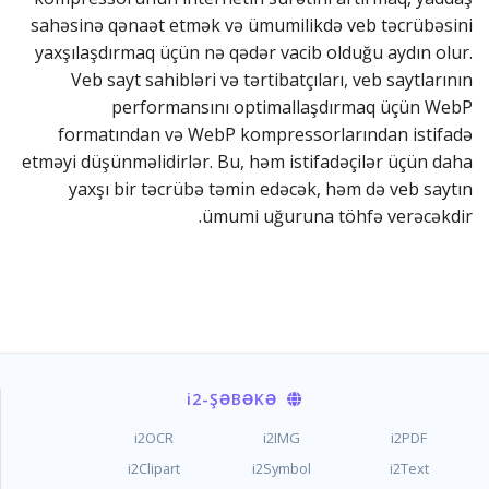
sahəsinə qənaət etmək və ümumilikdə veb təcrübəsini
yaxşılaşdırmaq üçün nə qədər vacib olduğu aydın olur.
Veb sayt sahibləri və tərtibatçıları, veb saytlarının
performansını optimallaşdırmaq üçün WebP
formatından və WebP kompressorlarından istifadə
etməyi düşünməlidirlər. Bu, həm istifadəçilər üçün daha
yaxşı bir təcrübə təmin edəcək, həm də veb saytın
ümumi uğuruna töhfə verəcəkdir.
i2
-ŞƏBƏKƏ
i2OCR
i2IMG
i2PDF
i2Clipart
i2Symbol
i2Text