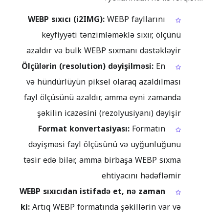
WEBP sıxıcı (i2IMG):
WEBP fayllarını
keyfiyyəti tənzimləməklə sıxır, ölçünü
azaldır və bulk WEBP sıxmanı dəstəkləyir
Ölçülərin (resolution) dəyişilməsi:
En
və hündürlüyün piksel olaraq azaldılması
fayl ölçüsünü azaldır, amma eyni zamanda
şəkilin icazəsini (rezolyusiyanı) dəyişir
Format konvertasiyası:
Formatın
dəyişməsi fayl ölçüsünü və uyğunluğunu
təsir edə bilər, amma birbaşa WEBP sıxma
ehtiyacını hədəfləmir
WEBP sıxıcıdan istifadə et, nə zaman
ki:
Artıq WEBP formatında şəkillərin var və