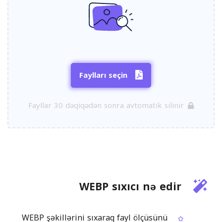
Faylları seçin
Fayllar 30 dəqiqədən sonra avtomatik silinir
WEBP sıxıcı nə edir
WEBP şəkillərini sıxaraq fayl ölçüsünü