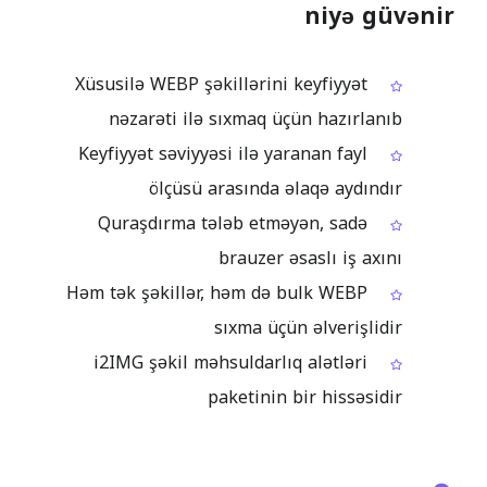
niyə güvənir
Xüsusilə WEBP şəkillərini keyfiyyət
nəzarəti ilə sıxmaq üçün hazırlanıb
Keyfiyyət səviyyəsi ilə yaranan fayl
ölçüsü arasında əlaqə aydındır
Quraşdırma tələb etməyən, sadə
brauzer əsaslı iş axını
Həm tək şəkillər, həm də bulk WEBP
sıxma üçün əlverişlidir
i2IMG şəkil məhsuldarlıq alətləri
paketinin bir hissəsidir