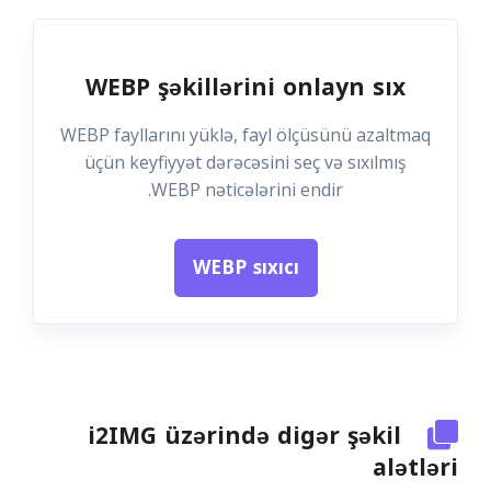
WEBP şəkillərini onlayn sıx
WEBP fayllarını yüklə, fayl ölçüsünü azaltmaq
üçün keyfiyyət dərəcəsini seç və sıxılmış
WEBP nəticələrini endir.
WEBP sıxıcı
i2IMG üzərində digər şəkil
alətləri