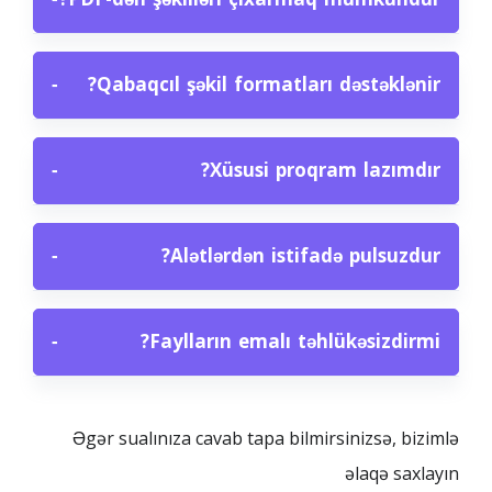
−
Qabaqcıl şəkil formatları dəstəklənir?
−
Xüsusi proqram lazımdır?
−
Alətlərdən istifadə pulsuzdur?
−
Faylların emalı təhlükəsizdirmi?
Əgər sualınıza cavab tapa bilmirsinizsə, bizimlə
əlaqə saxlayın