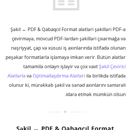
Şəkil ↔ PDF & Qabaqcıl Format alətləri şəkilləri PDF-ə
çevirməyə, mövcud PDF-lərdən şəkilləri çıxarmağa və
nəşriyyat, çap və xüsusi iş axınlarında istifadə olunan
peşəkar formatlarla işləməyə imkan verir. Bütün alətlər
tamamilə onlayn işləyir və çox vaxt
Şəkil Çevirici
Alətlərlə
və
Optimallaşdırma Alətləri
ilə birlikdə istifadə
olunur ki, mürəkkəb şəkil və sənəd axınlarını səmərəli
idarə etmək mümkün olsun.
✧
Şəkil ↔ PDF & Qabaqcıl Format