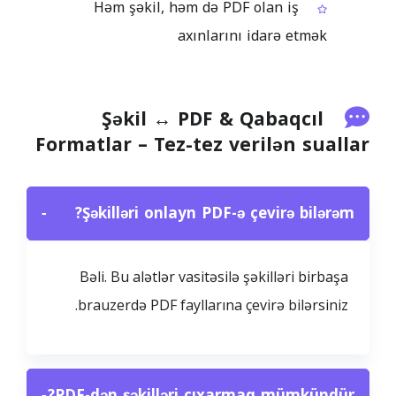
Həm şəkil, həm də PDF olan iş
axınlarını idarə etmək
Şəkil ↔ PDF & Qabaqcıl
Formatlar – Tez-tez verilən suallar
−
Şəkilləri onlayn PDF-ə çevirə bilərəm?
Bəli. Bu alətlər vasitəsilə şəkilləri birbaşa
brauzerdə PDF fayllarına çevirə bilərsiniz.
−
PDF-dən şəkilləri çıxarmaq mümkündür?