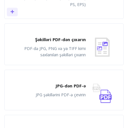
PS, EPS)
Şəkilləri PDF-dən çıxarın
PDF-də JPG, PNG və ya TIFF kimi
saxlanılan şəkilləri çıxarın
JPG-dən PDF-ə
JPG şəkillərini PDF-ə çevirin