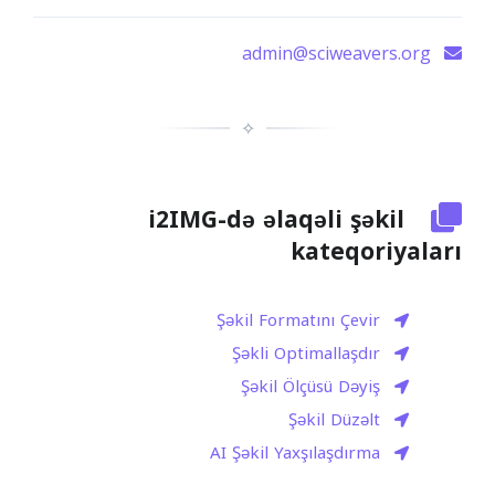
admin@sciweavers.org
✧
i2IMG-də əlaqəli şəkil
kateqoriyaları
Şəkil Formatını Çevir
Şəkli Optimallaşdır
Şəkil Ölçüsü Dəyiş
Şəkil Düzəlt
AI Şəkil Yaxşılaşdırma