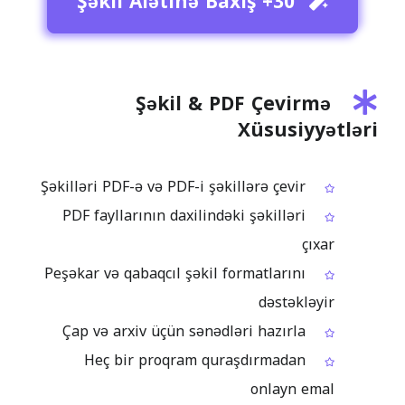
30+ Şəkil Alətinə Baxış
Şəkil & PDF Çevirmə
Xüsusiyyətləri
Şəkilləri PDF-ə və PDF-i şəkillərə çevir
PDF fayllarının daxilindəki şəkilləri
çıxar
Peşəkar və qabaqcıl şəkil formatlarını
dəstəkləyir
Çap və arxiv üçün sənədləri hazırla
Heç bir proqram quraşdırmadan
onlayn emal