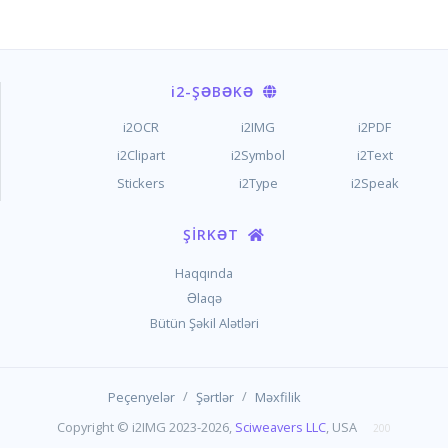
i2
-ŞƏBƏKƏ
i2OCR
i2IMG
i2PDF
i2Clipart
i2Symbol
i2Text
Stickers
i2Type
i2Speak
ŞIRKƏT
Haqqında
Əlaqə
Bütün Şəkil Alətləri
/
/
Peçenyelər
Şərtlər
Məxfilik
Copyright © i2IMG 2023-2026,
Sciweavers LLC
, USA
200