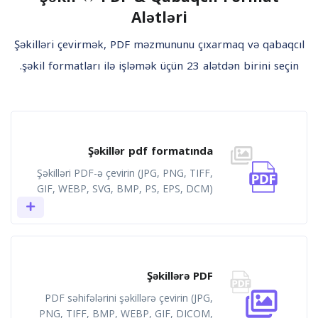
Alətləri
Şəkilləri çevirmək, PDF məzmununu çıxarmaq və qabaqcıl
şəkil formatları ilə işləmək üçün 23 alətdən birini seçin.
Şəkillər pdf formatında
Şəkilləri PDF-ə çevirin (JPG, PNG, TIFF,
GIF, WEBP, SVG, BMP, PS, EPS, DCM)
Şəkillərə PDF
PDF səhifələrini şəkillərə çevirin (JPG,
PNG, TIFF, BMP, WEBP, GIF, DICOM,