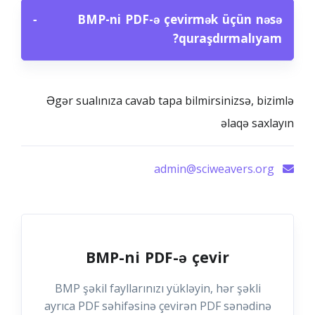
−
BMP-ni PDF-ə çevirmək üçün nəsə
quraşdırmalıyam?
Əgər sualınıza cavab tapa bilmirsinizsə, bizimlə
əlaqə saxlayın
admin@sciweavers.org
BMP-ni PDF-ə çevir
BMP şəkil fayllarınızı yükləyin, hər şəkli
ayrıca PDF səhifəsinə çevirən PDF sənədinə