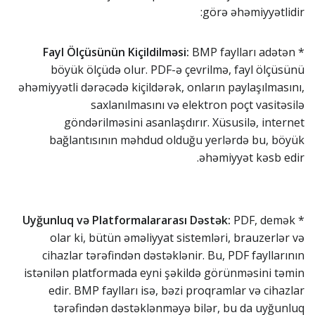
görə əhəmiyyətlidir:
Fayl Ölçüsünün Kiçildilməsi:
BMP faylları adətən
*
böyük ölçüdə olur. PDF-ə çevrilmə, fayl ölçüsünü
əhəmiyyətli dərəcədə kiçildərək, onların paylaşılmasını,
saxlanılmasını və elektron poçt vasitəsilə
göndərilməsini asanlaşdırır. Xüsusilə, internet
bağlantısının məhdud olduğu yerlərdə bu, böyük
əhəmiyyət kəsb edir.
Uyğunluq və Platformalararası Dəstək:
PDF, demək
*
olar ki, bütün əməliyyat sistemləri, brauzerlər və
cihazlar tərəfindən dəstəklənir. Bu, PDF fayllarının
istənilən platformada eyni şəkildə görünməsini təmin
edir. BMP faylları isə, bəzi proqramlar və cihazlar
tərəfindən dəstəklənməyə bilər, bu da uyğunluq