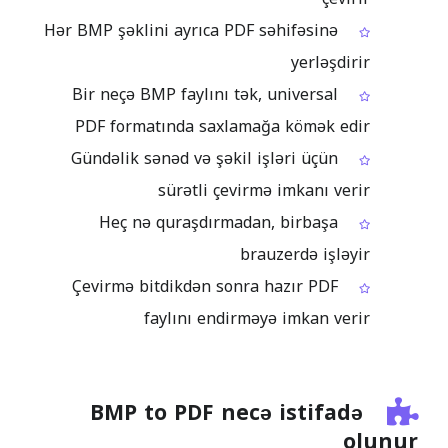
Hər BMP şəklini ayrıca PDF səhifəsinə
yerləşdirir
Bir neçə BMP faylını tək, universal
PDF formatında saxlamağa kömək edir
Gündəlik sənəd və şəkil işləri üçün
sürətli çevirmə imkanı verir
Heç nə quraşdırmadan, birbaşa
brauzerdə işləyir
Çevirmə bitdikdən sonra hazır PDF
faylını endirməyə imkan verir
BMP to PDF necə istifadə
olunur