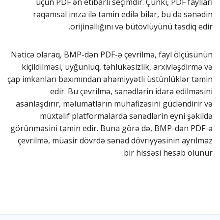
üçün PDF ən etibarlı seçimdir. Çünki, PDF faylları
rəqəmsal imza ilə təmin edilə bilər, bu da sənədin
orijinallığını və bütövlüyünü təsdiq edir.
Nəticə olaraq, BMP-dən PDF-ə çevrilmə, fayl ölçüsünün
kiçildilməsi, uyğunluq, təhlükəsizlik, arxivləşdirmə və
çap imkanları baxımından əhəmiyyətli üstünlüklər təmin
edir. Bu çevrilmə, sənədlərin idarə edilməsini
asanlaşdırır, məlumatların mühafizəsini gücləndirir və
müxtəlif platformalarda sənədlərin eyni şəkildə
görünməsini təmin edir. Buna görə də, BMP-dən PDF-ə
çevrilmə, müasir dövrdə sənəd dövriyyəsinin ayrılmaz
bir hissəsi hesab olunur.