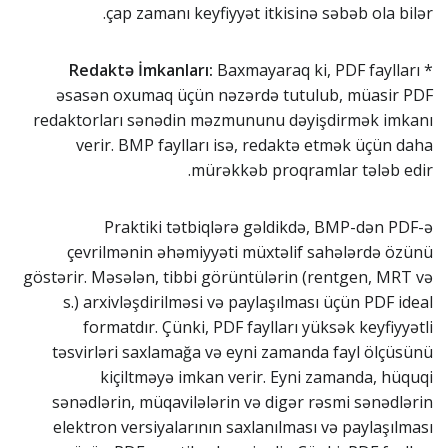
çap zamanı keyfiyyət itkisinə səbəb ola bilər.
Redaktə İmkanları:
Baxmayaraq ki, PDF faylları
*
əsasən oxumaq üçün nəzərdə tutulub, müasir PDF
redaktorları sənədin məzmununu dəyişdirmək imkanı
verir. BMP faylları isə, redaktə etmək üçün daha
mürəkkəb proqramlar tələb edir.
Praktiki tətbiqlərə gəldikdə, BMP-dən PDF-ə
çevrilmənin əhəmiyyəti müxtəlif sahələrdə özünü
göstərir. Məsələn, tibbi görüntülərin (rentgen, MRT və
s.) arxivləşdirilməsi və paylaşılması üçün PDF ideal
formatdır. Çünki, PDF faylları yüksək keyfiyyətli
təsvirləri saxlamağa və eyni zamanda fayl ölçüsünü
kiçiltməyə imkan verir. Eyni zamanda, hüquqi
sənədlərin, müqavilələrin və digər rəsmi sənədlərin
elektron versiyalarının saxlanılması və paylaşılması