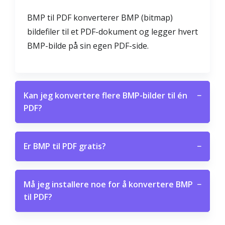
BMP til PDF konverterer BMP (bitmap)
bildefiler til et PDF-dokument og legger hvert
BMP-bilde på sin egen PDF-side.
Kan jeg konvertere flere BMP-bilder til én
−
PDF?
Er BMP til PDF gratis?
−
Må jeg installere noe for å konvertere BMP
−
til PDF?