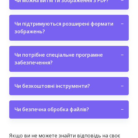
Чи можна витягти зображення з PDF?
−
Чи підтримуються розширені формати
−
зображень?
Чи потрібне спеціальне програмне
−
забезпечення?
Чи безкоштовні інструменти?
−
Чи безпечна обробка файлів?
−
Якщо ви не можете знайти відповідь на своє