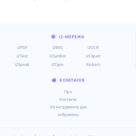
i2
-МЕРЕЖА
i2PDF
i2IMG
i2OCR
i2Text
i2Symbol
i2Clipart
i2Speak
i2Type
Stickers
КОМПАНІЯ
Про
Контакти
Усі інструменти для
зображень