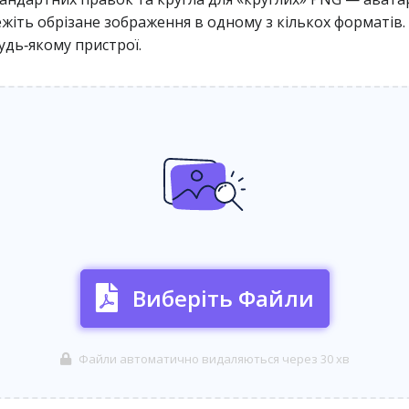
ережіть обрізане зображення в одному з кількох форматі
удь‑якому пристрої.
Виберіть Файли
Файли автоматично видаляються через 30 хв