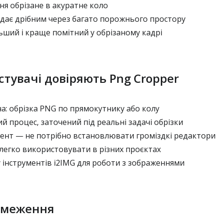
ня обрізане в акуратне коло
ядає дрібним через багато порожнього простору
ільший і краще помітний у обрізаному кадрі
тувачі довіряють Png Cropper
а: обрізка PNG по прямокутнику або колу
 процес, заточений під реальні задачі обрізки
ент — не потрібно встановлювати громіздкі редактори
легко використовувати в різних проєктах
 інструментів i2IMG для роботи з зображеннями
бмеження