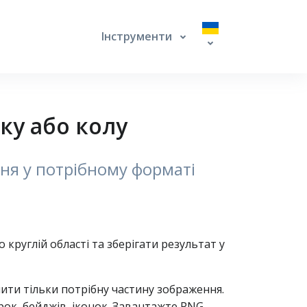
Інструменти
ку або колу
ння у потрібному форматі
круглій області та зберігати результат у
ити тільки потрібну частину зображення.
ок, бейджів, іконок. Завантажте PNG,