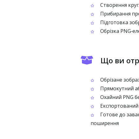
Створення круг
Прибирання про
Підготовка зобр
Обрізка PNG‑еле
Що ви отр
Обрізане зображ
Прямокутний аб
Охайний PNG бе
Експортований 
Готове до зава
поширення