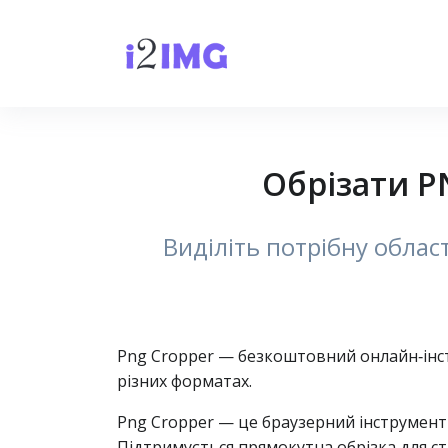
Обрізати P
Виділіть потрібну облас
Png Cropper — безкоштовний онлайн‑інстр
різних форматах.
Png Cropper — це браузерний інструмент 
Підтримується прямокутна обрізка для ст