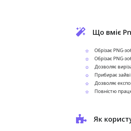
Що вміє Pn
Обрізає PNG‑зо
Обрізає PNG‑зоб
Дозволяє виріз
Прибирає зайві 
Дозволяє експо
Повністю працює
Як корист