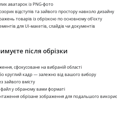
лих аватарок із PNG‑фото
зорих відступів та зайвого простору навколо дизайну
ажень товарів із обрізкою по основному об’єкту
ментів для UI‑макетів, слайдів чи документів
имуєте після обрізки
ення, сфокусоване на вибраній області
о круглий кадр — залежно від вашого вибору
з зайвого вмісту
файл у обраному вами форматі
нтаження обрізане зображення для подальшого викорис