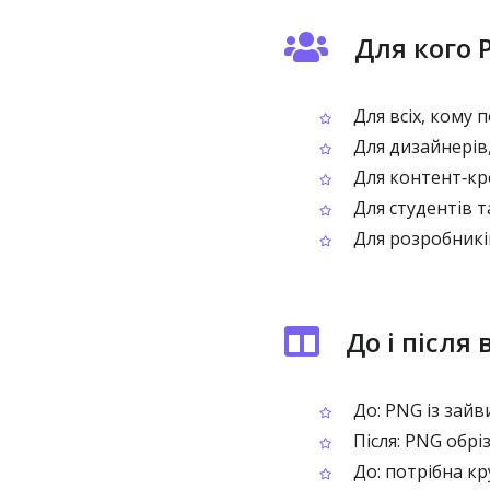
Для кого 
Для всіх, кому 
Для дизайнерів,
Для контент‑кре
Для студентів т
Для розробників
До і після
До: PNG із зай
Після: PNG обрі
До: потрібна кр