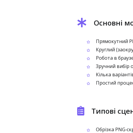
Основні мо
Прямокутний PN
Круглий (заокру
Робота в брауз
Зручний вибір о
Кілька варіанті
Простий процес:
Типові сце
Обрізка PNG‑ск