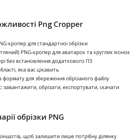
жливості Png Cropper
G‑кропер для стандартної обрізки
глений) PNG‑кропер для аватарок та круглих іконок
ері без встановлення додаткового ПЗ
бласті, яка вас цікавить
в формату для збереження обрізаного файлу
 завантажити, обрізати, експортувати, скачати
нарії обрізки PNG
ріншотів, щоб залишити лише потрібну ділянку