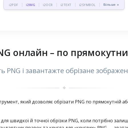
Більше »
i2PDF
i2IMG
i2OCR
i2TEXT
i2SYMBOL
NG онлайн – по прямокутни
ть PNG і завантажте обрізане зображе
✧
умент, який дозволяє обрізати PNG по прямокутній або 
для швидкої й точної обрізки PNG, коли потрібно залиш
андартних правок та кругла для «круглих» PNG — аватар