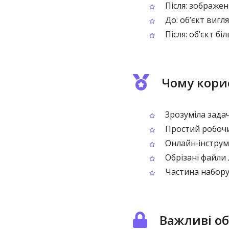
Після: зображен
До: об’єкт вигл
Після: об’єкт б
Чому корис
Зрозуміла задач
Простий робочий
Онлайн‑інструм
Обрізані файли 
Частина набору
Важливі о