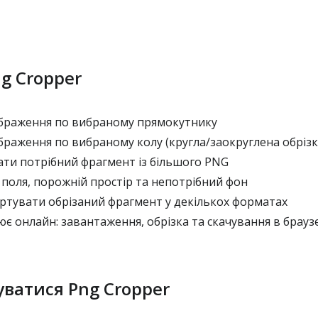
g Cropper
браження по вибраному прямокутнику
раження по вибраному колу (кругла/заокруглена обрізк
ати потрібний фрагмент із більшого PNG
поля, порожній простір та непотрібний фон
ртувати обрізаний фрагмент у декількох форматах
 онлайн: завантаження, обрізка та скачування в брауз
уватися Png Cropper