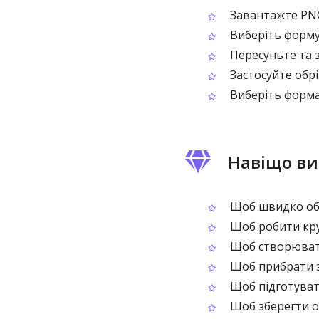
Завантажте PNG
Виберіть форму
Пересуньте та з
Застосуйте обрі
Виберіть форма
Навіщо ви
Щоб швидко обр
Щоб робити круг
Щоб створювати 
Щоб прибрати за
Щоб підготувати
Щоб зберегти об