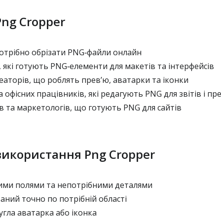
Png Cropper
потрібно обрізати PNG‑файли онлайн
 які готують PNG‑елементи для макетів та інтерфейсів
аторів, що роблять прев’ю, аватарки та іконки
а офісних працівників, які редагують PNG для звітів і пр
 та маркетологів, що готують PNG для сайтів
 використання Png Cropper
вими полями та непотрібними деталями
заний точно по потрібній області
угла аватарка або іконка