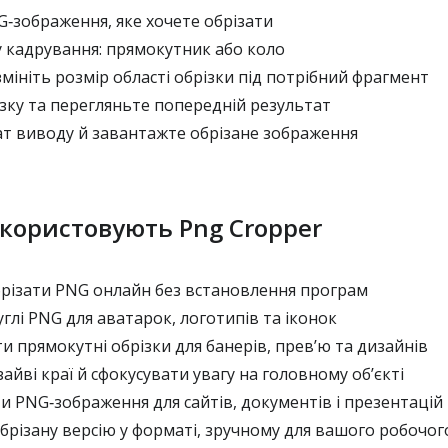
‑зображення, яке хочете обрізати
 кадрування: прямокутник або коло
мініть розмір області обрізки під потрібний фрагмент
зку та перегляньте попередній результат
т виводу й завантажте обрізане зображення
користовують Png Cropper
ізати PNG онлайн без встановлення програм
лі PNG для аватарок, логотипів та іконок
прямокутні обрізки для банерів, прев’ю та дизайнів
йві краї й сфокусувати увагу на головному об’єкті
 PNG‑зображення для сайтів, документів і презентацій
різану версію у форматі, зручному для вашого робочог