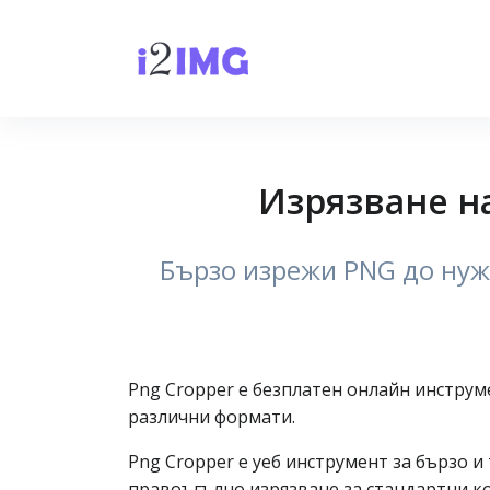
Изрязване н
Бързо изрежи PNG до нуж
Png Cropper е безплатен онлайн инструм
различни формати.
Png Cropper е уеб инструмент за бързо и
правоъгълно изрязване за стандартни ко