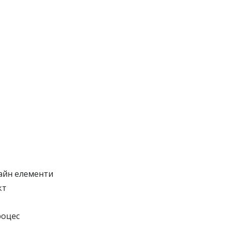
зайн елементи
кт
роцес