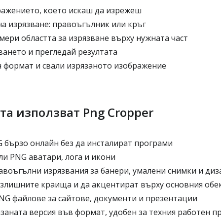
ажението, което искаш да изрежеш
а изрязване: правоъгълник или кръг
мери областта за изрязване върху нужната част
ането и прегледай резултата
 формат и свали изрязаното изображение
та използват Png Cropper
 бързо онлайн без да инсталират програми
ли PNG аватари, лога и икони
авоъгълни изрязвания за банери, умалени снимки и ди
злишните краища и да акцентират върху основния обе
NG файлове за сайтове, документи и презентации
заната версия във формат, удобен за техния работен п