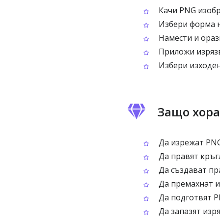
Качи PNG изобр
Избери форма н
Намести и ораз
Приложи изрязв
Избери изходен
Защо хора
Да изрежат PNG
Да правят кръг
Да създават пр
Да премахнат и
Да подготвят P
Да запазят изря