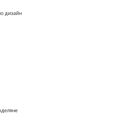
ло дизайн
оделяне