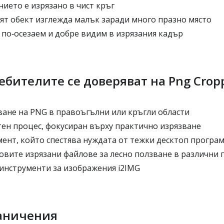
ието е изрязано в чист кръг
ят обект изглежда малък заради много празно място
 по‑осезаем и добре видим в изрязания кадър
ебителите се доверяват на Png Crop
ване на PNG в правоъгълни или кръгли области
ен процес, фокусиран върху практично изрязване
ент, който спестява нуждата от тежки десктоп програ
овите изрязани файлове за лесно ползване в различни 
 инструменти за изображения i2IMG
аничения