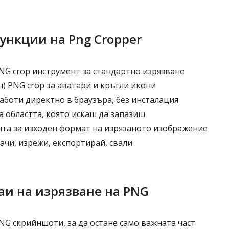
ункции на Png Cropper
G crop инструмент за стандартно изрязване
) PNG crop за аватари и кръгли икони
аботи директно в браузъра, без инсталация
 областта, която искаш да запазиш
та за изходен формат на изрязаното изображение
ачи, изрежи, експортирай, свали
аи на изрязване на PNG
NG скрийншоти, за да остане само важната част