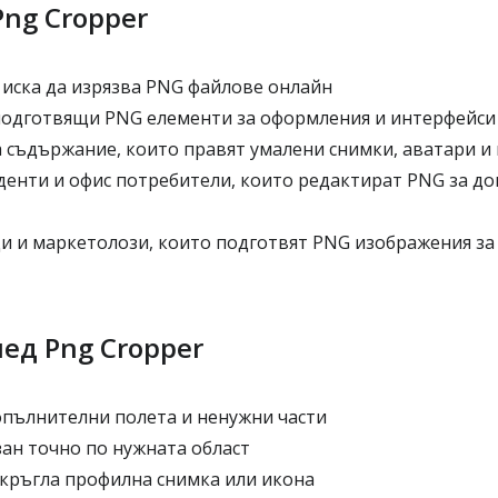
Png Cropper
 иска да изрязва PNG файлове онлайн
подготвящи PNG елементи за оформления и интерфейси
а съдържание, които правят умалени снимки, аватари и
денти и офис потребители, които редактират PNG за до
и и маркетолози, които подготвят PNG изображения за
ед Png Cropper
опълнителни полета и ненужни части
зан точно по нужната област
 кръгла профилна снимка или икона