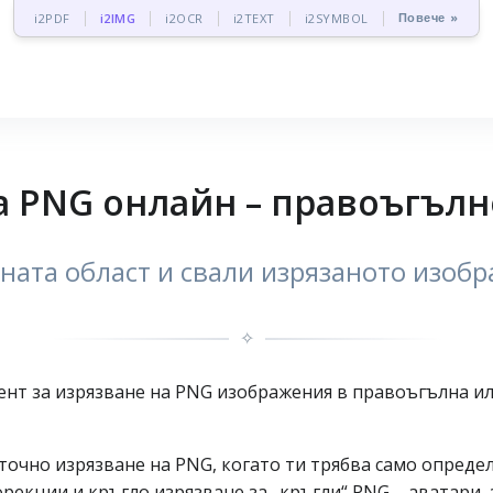
Повече »
i2PDF
i2IMG
i2OCR
i2TEXT
i2SYMBOL
а PNG онлайн – правоъгълн
ната област и свали изрязаното изоб
✧
ент за изрязване на PNG изображения в правоъгълна или
 точно изрязване на PNG, когато ти трябва само опреде
рекции и кръгло изрязване за „кръгли“ PNG – аватари, 