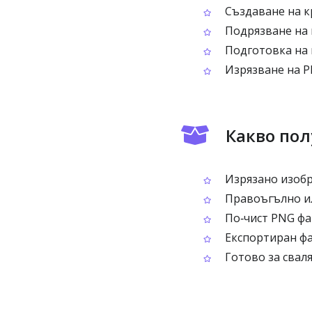
Създаване на к
Подрязване на 
Подготовка на 
Изрязване на P
Какво по
Изрязано изобр
Правоъгълно ил
По‑чист PNG фа
Експортиран фа
Готово за свал