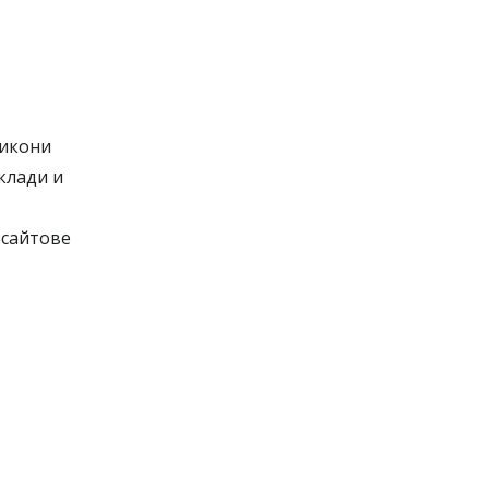
 икони
клади и
 сайтове