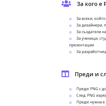
За кого е 
За всеки, който
За дизайнери, 
За създатели н
За ученици, сту
презентации
За разработчиц
Преди и сл
Преди: PNG с д
След: PNG изря
Преди: нужна е