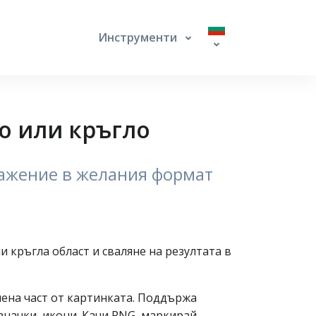
Инструменти
о или кръгло
ражение в желания формат
 кръгла област и сваляне на резултата в
лена част от картинката. Поддържа
значки, икони. Качи PNG, маркирай