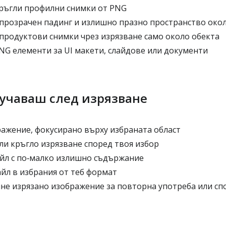
ръгли профилни снимки от PNG
прозрачен падинг и излишно празно пространство око
продуктови снимки чрез изрязване само около обекта
NG елементи за UI макети, слайдове или документи
лучаваш след изрязване
ажение, фокусирано върху избраната област
и кръгло изрязване според твоя избор
йл с по‑малко излишно съдържание
йл в избрания от теб формат
яне изрязано изображение за повторна употреба или сп