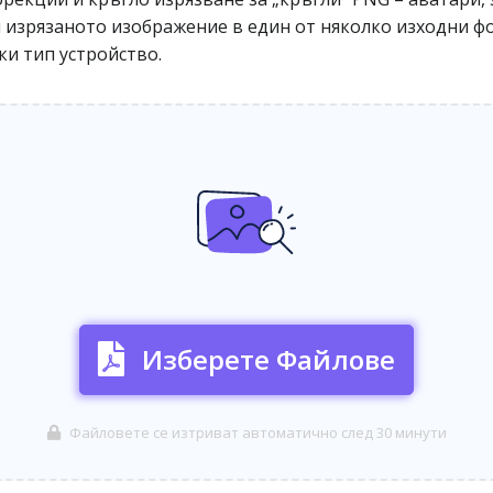
й изрязаното изображение в един от няколко изходни фо
ки тип устройство.
Изберете Файлове
Файловете се изтриват автоматично след 30 минути