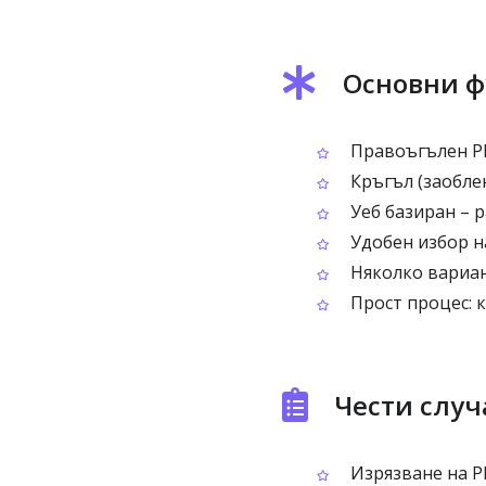
Основни ф
Правоъгълен PN
Кръгъл (заоблен
Уеб базиран – р
Удобен избор на
Няколко вариан
Прост процес: к
Чести случ
Изрязване на P