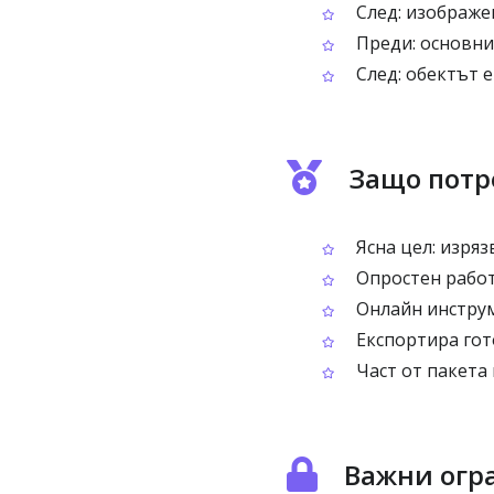
След: изображен
Преди: основни
След: обектът е
Защо потр
Ясна цел: изряз
Опростен работ
Онлайн инструм
Експортира гот
Част от пакета
Важни огр