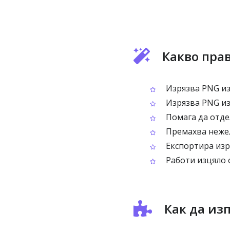
Какво прав
Изрязва PNG из
Изрязва PNG из
Помага да отде
Премахва нежел
Експортира изр
Работи изцяло о
Как да из