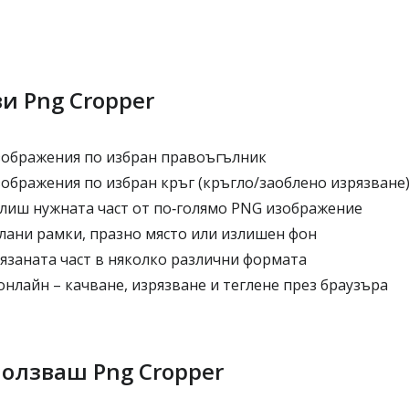
и Png Cropper
ображения по избран правоъгълник
ображения по избран кръг (кръгло/заоблено изрязване
лиш нужната част от по‑голямо PNG изображение
ани рамки, празно място или излишен фон
язаната част в няколко различни формата
нлайн – качване, изрязване и теглене през браузъра
ползваш Png Cropper