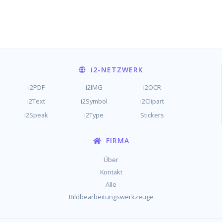
i2
-NETZWERK
i2PDF
i2IMG
i2OCR
i2Text
i2Symbol
i2Clipart
i2Speak
i2Type
Stickers
FIRMA
Über
Kontakt
Alle
Bildbearbeitungswerkzeuge