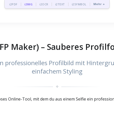
Mehr »
i2PDF
i2IMG
i2OCR
i2TEXT
i2SYMBOL
PFP Maker) – Sauberes Profilfo
in professionelles Profilbild mit Hinter
einfachem Styling
✧
oses Online-Tool, mit dem du aus einem Selfie ein professione