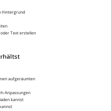
m Hintergrund
iten
oder Text erstellen
rhältst
 einen aufgeräumten
reh-Anpassungen
hladen kannst
 kannst