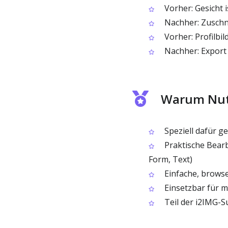
Vorher: Gesicht i
Nachher: Zuschni
Vorher: Profilbil
Nachher: Export 
Warum Nutz
Speziell dafür ge
Praktische Bearb
Form, Text)
Einfache, browse
Einsetzbar für m
Teil der i2IMG-Su