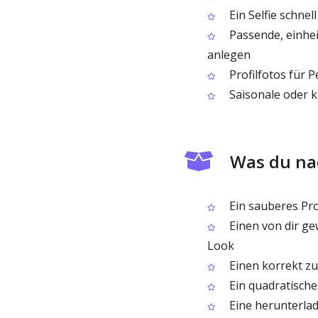
Ein Selfie schnel
Passende, einhei
anlegen
Profilfotos für 
Saisonale oder k
Was du nac
Ein sauberes Prof
Einen von dir ge
Look
Einen korrekt z
Ein quadratisches
Eine herunterlad