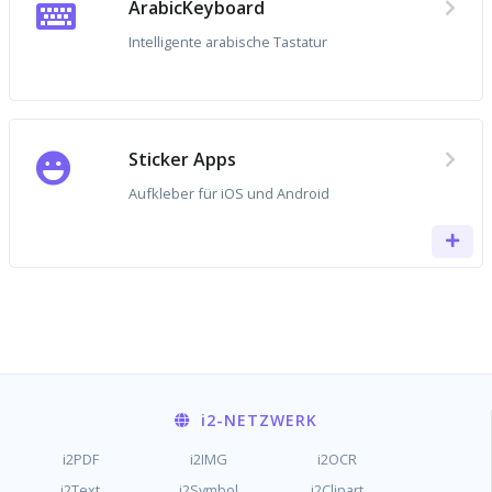
ArabicKeyboard
Intelligente arabische Tastatur
Sticker Apps
Aufkleber für iOS und Android
i2
-NETZWERK
i2PDF
i2IMG
i2OCR
i2Text
i2Symbol
i2Clipart