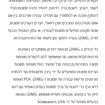
מקוונים חינמיים, יעילים וקלים לשימוש, המסייעים למשתמשים
לשפר, לערוך, לשנות גודל, לדחוס, להמיר ולנהל תמונות מבלי
להתקין תוכנה או להתמודד עם תהליכי עבודה מורכבים. בין אם
אתם סטודנטים המכינים תוכן ויזואלי, יוצרים העורכים תמונות,
אנשי מקצוע המייעלים תמונות לעבודה, או עסק המטפל בנכסי
מדיה, i2IMG נועדה לחסוך זמן ולשפר את הפרודוקטיביות.
כל הכלים ב-i2IMG מבוססי דפדפן ומתמקדים באמינות,
פרטיות וקלות שימוש, מה שמאפשר לכם להשלים משימות
תמונה במהירות ובבטחה מכל מכשיר. החל משיפור תמונות
ועריכת תמונות המופעלים על ידי בינה מלאכותית ועד להמרת
פורמטים וזרימות עבודה של תמונות ל-PDF, i2IMG מפותח
ללא הרף כדי לענות על צרכי תמונות בעולם האמיתי עם דגש
חזק על ביצועים, אבטחה וחוויית משתמש. i2IMG נמצאת
בבעלות ומופעל על ידי Sciweavers USA.