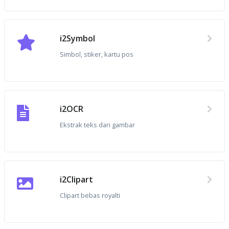
i2Symbol
Simbol, stiker, kartu pos
i2OCR
Ekstrak teks dari gambar
i2Clipart
Clipart bebas royalti