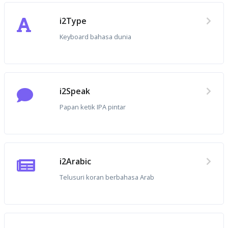
i2Type
Keyboard bahasa dunia
i2Speak
Papan ketik IPA pintar
i2Arabic
Telusuri koran berbahasa Arab