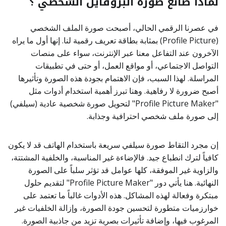
لماذا صانع صورة البروفايل الشخصي ؟
في عصرنا الرقمي الحالي، أصبحت صورة الملف الشخصي
(Profile Picture) بمثابة بطاقة تعريف رقمية لنا. إنها أول ما يراه
الآخرون عند التفاعل معنا عبر الإنترنت، سواء على منصات
التواصل الاجتماعي، أو مواقع العمل، أو حتى في تطبيقات
المراسلة. لهذا السبب، فإن الاهتمام بجودة هذه الصورة وتأثيرها
أصبح ضرورة لا رفاهية. وهنا تبرز أهمية استخدام أدوات مثل
"Profile Picture Maker" لتحويل صورة شخصية عادية (سيلفي)
إلى صورة ملف شخصي احترافية وجذابة.
إن مجرد التقاط صورة سيلفي سريعة باستخدام الهاتف قد لا يكون
كافياً لترك انطباع جيد. فالإضاءة غير المناسبة، والخلفية المشتتة،
والزاوية غير الموفقة، كلها عوامل قد تؤثر سلباً على الصورة
النهائية. هنا يأتي دور "Profile Picture Maker" لتقديم حلول
مبتكرة وفعالة لهذه المشاكل. هذه الأدوات غالباً ما تعتمد على
خوارزميات متطورة لتحسين جودة الصورة، وإزالة الخلفيات غير
المرغوب فيها، وإضافة تأثيرات بصرية تزيد من جاذبية الصورة.