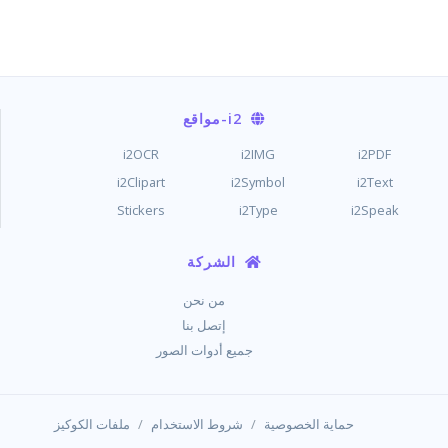
i2
-مواقع
i2OCR
i2IMG
i2PDF
i2Clipart
i2Symbol
i2Text
Stickers
i2Type
i2Speak
الشركة
من نحن
إتصل بنا
جميع أدوات الصور
/
/
حماية الخصوصية
شروط الاستخدام
ملفات الكوكيز