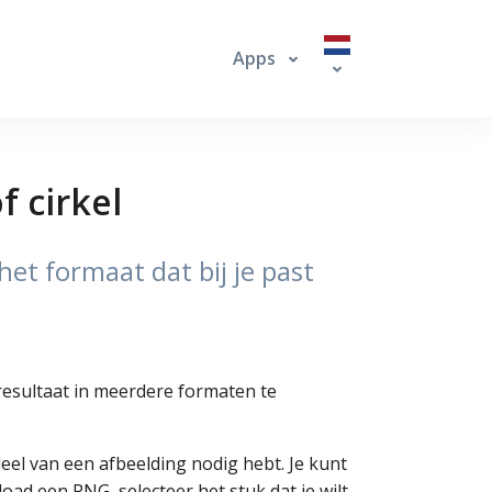
Apps
f cirkel
het formaat dat bij je past
 resultaat in meerdere formaten te
eel van een afbeelding nodig hebt. Je kunt
load een PNG, selecteer het stuk dat je wilt