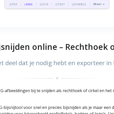
Meer »
i2PDF
i2IMG
i2OCR
i2TEXT
i2SYMBOL
snijden online – Rechthoek o
het deel dat je nodig hebt en exporteer in 
✧
G-afbeeldingen bij te snijden als rechthoek of cirkel en het
jsnijtool voor snel en precies bijsnijden als je maar een d
snijden voor bijvoorbeeld profielfoto’s, badges of logo’s. Up