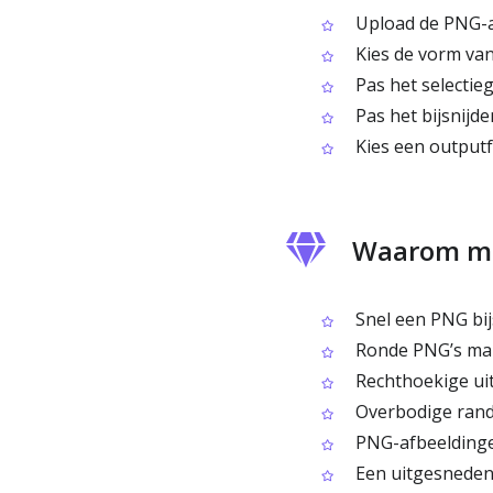
Upload de PNG-afb
Kies de vorm van 
Pas het selectieg
Pas het bijsnijd
Kies een output
Waarom me
Snel een PNG bij
Ronde PNG’s mak
Rechthoekige ui
Overbodige rand
PNG-afbeeldingen
Een uitgesneden 