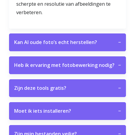
scherpte en resolutie van afbeeldingen te
verbeteren.
Kan AI oude foto’s echt herstellen?
−
Heb ik ervaring met fotobewerking nodig?
−
Zijn deze tools gratis?
−
Moet ik iets installeren?
−
Zijn mijn bestanden veilig?
−