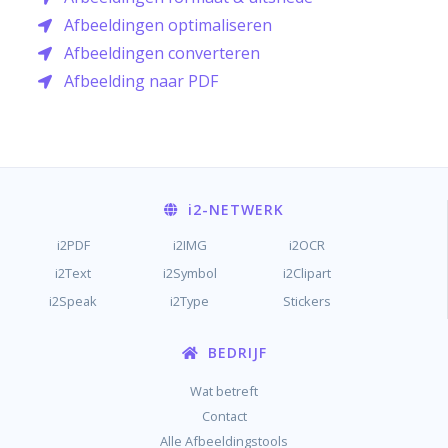
Afbeeldingen optimaliseren
Afbeeldingen converteren
Afbeelding naar PDF
i2
-NETWERK
i2PDF
i2IMG
i2OCR
i2Text
i2Symbol
i2Clipart
i2Speak
i2Type
Stickers
BEDRIJF
Wat betreft
Contact
Alle Afbeeldingstools