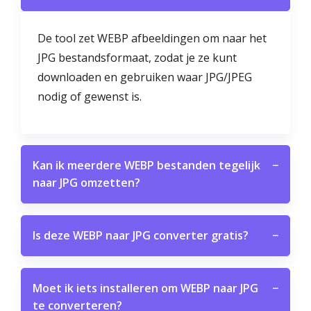
De tool zet WEBP afbeeldingen om naar het
JPG bestandsformaat, zodat je ze kunt
downloaden en gebruiken waar JPG/JPEG
nodig of gewenst is.
Kan ik meerdere WEBP bestanden tegelijk
−
naar JPG omzetten?
Is deze WEBP naar JPG converter gratis?
−
Moet ik iets installeren om WEBP naar JPG
−
te converteren?