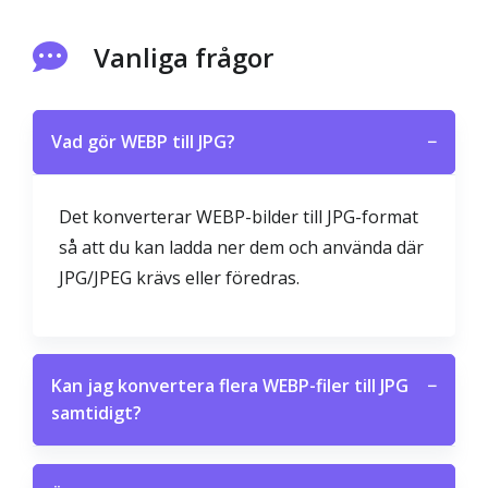
Vanliga frågor
Vad gör WEBP till JPG?
−
Det konverterar WEBP-bilder till JPG-format
så att du kan ladda ner dem och använda där
JPG/JPEG krävs eller föredras.
Kan jag konvertera flera WEBP-filer till JPG
−
samtidigt?