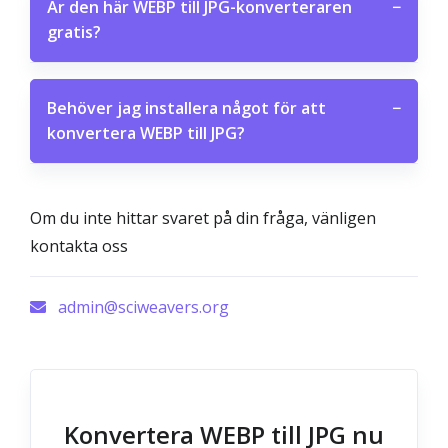
Är den här WEBP till JPG-konverteraren
−
gratis?
Behöver jag installera något för att
−
konvertera WEBP till JPG?
Om du inte hittar svaret på din fråga, vänligen
kontakta oss
admin@sciweavers.org
Konvertera WEBP till JPG nu