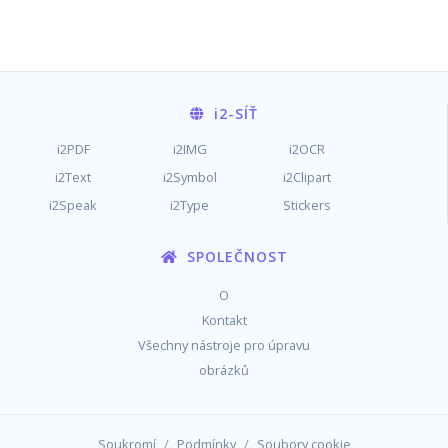
i2
-SÍŤ
i2PDF
i2IMG
i2OCR
i2Text
i2Symbol
i2Clipart
i2Speak
i2Type
Stickers
SPOLEČNOST
O
Kontakt
Všechny nástroje pro úpravu
obrázků
/
/
Soukromí
Podmínky
Soubory cookie