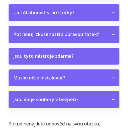
Umí AI obnovit staré fotky?
−
Potřebuji zkušenosti s úpravou fotek?
−
Jsou tyto nástroje zdarma?
−
Musím něco instalovat?
−
Jsou moje soubory v bezpečí?
−
Pokud nenajdete odpověď na svou otázku,