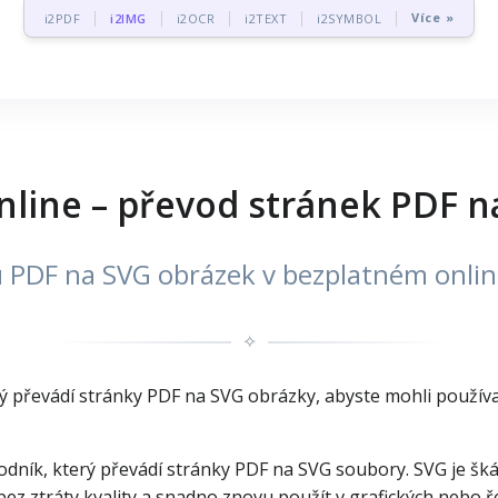
Více »
i2PDF
i2IMG
i2OCR
i2TEXT
i2SYMBOL
nline – převod stránek PDF n
 PDF na SVG obrázek v bezplatném onli
✧
rý převádí stránky PDF na SVG obrázky, abyste mohli použív
ník, který převádí stránky PDF na SVG soubory. SVG je škál
 bez ztráty kvality a snadno znovu použít v grafických nebo 