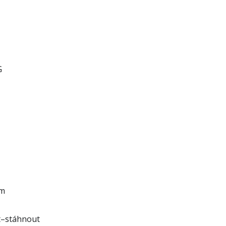
G
em
t–stáhnout