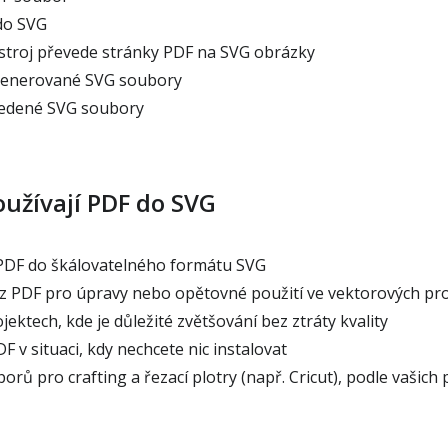
do SVG
stroj převede stránky PDF na SVG obrázky
generované SVG soubory
vedené SVG soubory
oužívají PDF do SVG
PDF do škálovatelného formátu SVG
 z PDF pro úpravy nebo opětovné použití ve vektorových p
jektech, kde je důležité zvětšování bez ztráty kvality
 v situaci, kdy nechcete nic instalovat
ů pro crafting a řezací plotry (např. Cricut), podle vašich