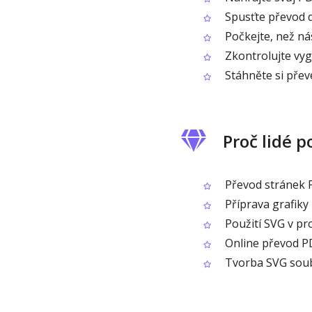
Spusťte převod 
Počkejte, než ná
Zkontrolujte vy
Stáhněte si pře
Proč lidé p
Převod stránek 
Příprava grafiky
Použití SVG v pro
Online převod PDF
Tvorba SVG soubor