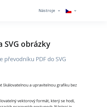
Nástroje
a SVG obrázky
ne převodníku PDF do SVG
at škálovatelnou a upravitelnou grafiku bez
ovatelný vektorový formát, který se hodí,
řezacích pracovních postupech. Nástroj je