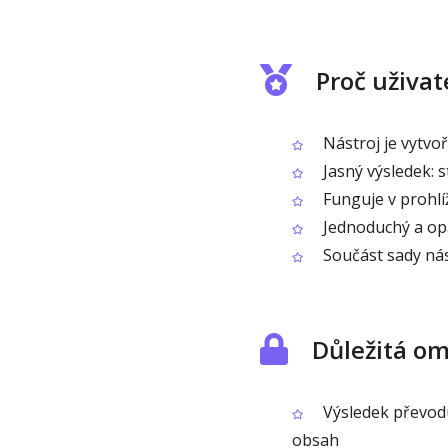
Proč uživat
Nástroj je vytvo
Jasný výsledek: 
Funguje v prohlíž
Jednoduchý a op
Součást sady nás
Důležitá o
Výsledek převodu 
obsah