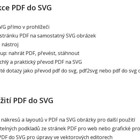
kce PDF do SVG
G přímo v prohlížeči
stránku PDF na samostatný SVG obrázek
 nástroj
p: nahrát PDF, převést, stáhnout
hlý a praktický převod PDF na SVG
té dotazy jako převod pdf do svg, pdf2svg nebo pdf do svg 
žití PDF do SVG
nákresů a layoutů v PDF na SVG obrázky pro další použití
telných podkladů ze stránek PDF pro web nebo grafické pro
DF do SVG pro úpravy ve vektorových editorech