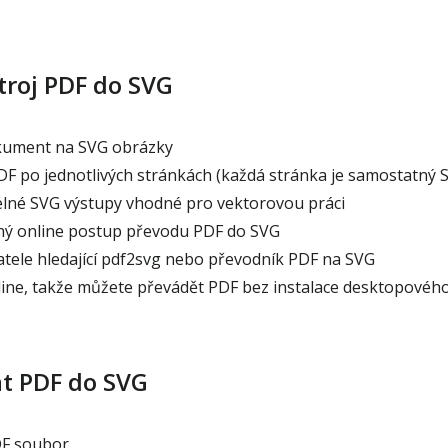
troj PDF do SVG
ument na SVG obrázky
F po jednotlivých stránkách (každá stránka je samostatný 
elné SVG výstupy vhodné pro vektorovou práci
hý online postup převodu PDF do SVG
atele hledající pdf2svg nebo převodník PDF na SVG
ine, takže můžete převádět PDF bez instalace desktopové
at PDF do SVG
DF soubor