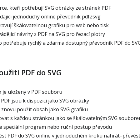
rce, kteří potřebují SVG obrázky ze stránek PDF
edající jednoduchý online převodník pdf2svg
pravují škálovatelnou grafiku pro web nebo tisk
ádějící návrhy z PDF na SVG pro řezací plotry
 potřebuje rychlý a zdarma dostupný převodník PDF do SV
oužití PDF do SVG
 je uložený v PDF souboru
 PDF jsou k dispozici jako SVG obrázky
ší znovu použít obsah jako SVG grafiku
ovat s každou stránkou jako se škálovatelným SVG soubor
e speciální program nebo ruční postup převodu
ést PDF do SVG online v jednoduchém kroku nahrát–převés