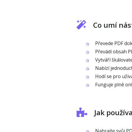
Co umí nás
Převede PDF dok
Převádí obsah PD
Vytváří škálovat
Nabízí jednoduc
Hodí se pro uživ
Funguje plně onl
Jak použív
Nahrajte svůj P