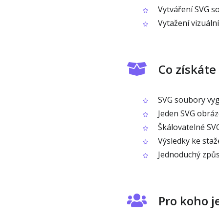
Vytváření SVG sou
Vytažení vizuáln
Co získáte
SVG soubory vyg
Jeden SVG obráz
Škálovatelné SVG
Výsledky ke staže
Jednoduchý způso
Pro koho j