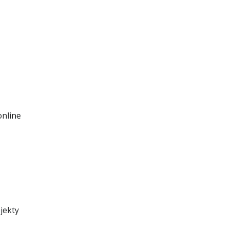
online
jekty