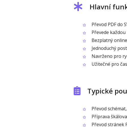
Hlavní fun
Převod PDF do SV
Převede každou 
Bezplatný online
Jednoduchý postu
Navrženo pro ryc
Užitečné pro čas
Typické pou
Převod schémat, 
Příprava škálova
Převod stránek P