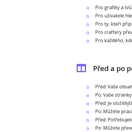
Pro grafiky a tvů
Pro uživatele hl
Pro ty, kteří při
Pro craftery přev
Pro každého, kdo
Před a po p
Před: Vaše obsah
Po: Vaše stránky
Před: Je složitěj
Po: Můžete prac
Před: Potřebujet
Po: Můžete přev