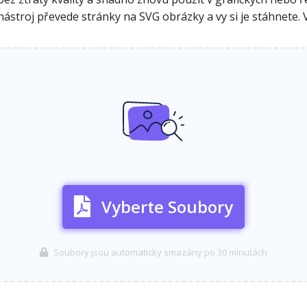
ástroj převede stránky na SVG obrázky a vy si je stáhnete. Vš
Vyberte Soubory
Soubory jsou automaticky smazány po 30 minutách