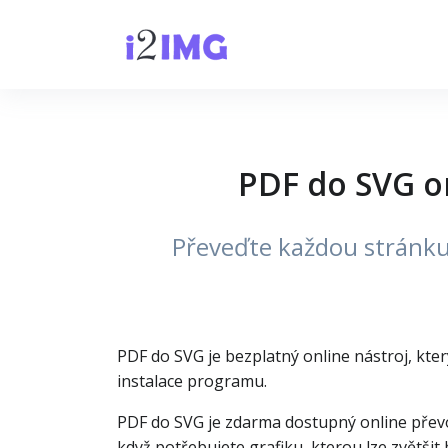
PDF do SVG o
Převeďte každou stránku
PDF do SVG je bezplatný online nástroj, kte
instalace programu.
PDF do SVG je zdarma dostupný online převod
když potřebujete grafiku, kterou lze zvětšit