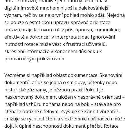
Rotace obrazů, zdánlivě jednoduchý úkon, má v
digitálním světě mnohem hlubší a dalekosáhlejší
význam, než by se na první pohled mohlo zdát. Nejedná
se pouze o estetickou úpravu; správná orientace
obrazu hraje klíčovou roli v přístupnosti, komunikaci,
efektivitě a dokonce i v interpretaci dat. Ignorování
nutnosti rotace může vést k frustraci uživatelů,
zkreslení informací a v konečném důsledku k
promarněným příležitostem.
Vezměme si například oblast dokumentace. Skenování
dokumentů, ať už se jedná o smlouvy, účtenky nebo
historické záznamy, je běžnou praxí. Pokud je
naskenovaný dokument uložen v nesprávné orientaci –
například vzhůru nohama nebo na bok – stává se pro
čtenáře obtížně čitelným. Zvyšuje se kognitivní zátěž,
snižuje se rychlost čtení a v extrémních případech může
dojít k úplné neschopnosti dokument přečíst. Rotace