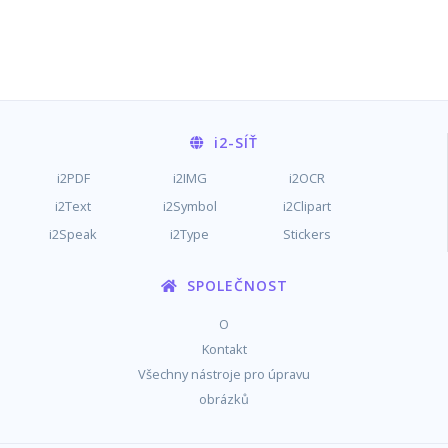
i2
-SÍŤ
i2PDF
i2IMG
i2OCR
i2Text
i2Symbol
i2Clipart
i2Speak
i2Type
Stickers
SPOLEČNOST
O
Kontakt
Všechny nástroje pro úpravu
obrázků