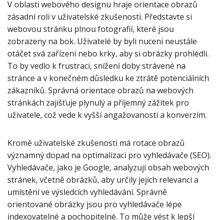
V oblasti webového designu hraje orientace obrazů
zásadní roli v uživatelské zkušenosti. Představte si
webovou stránku plnou fotografií, které jsou
zobrazeny na bok. Uživatelé by byli nuceni neustále
otáčet svá zařízení nebo krky, aby si obrázky prohlédli.
To by vedlo k frustraci, snížení doby strávené na
stránce a v konečném důsledku ke ztrátě potenciálních
zákazníků. Správná orientace obrazů na webových
stránkách zajišťuje plynulý a příjemný zážitek pro
uživatele, což vede k vyšší angažovanosti a konverzím.
Kromě uživatelské zkušenosti má rotace obrazů
významný dopad na optimalizaci pro vyhledávače (SEO).
Vyhledávače, jako je Google, analyzují obsah webových
stránek, včetně obrázků, aby určily jejich relevanci a
umístění ve výsledcích vyhledávání. Správně
orientované obrázky jsou pro vyhledávače lépe
indexovatelné a pochopitelné. To může vést k lepší