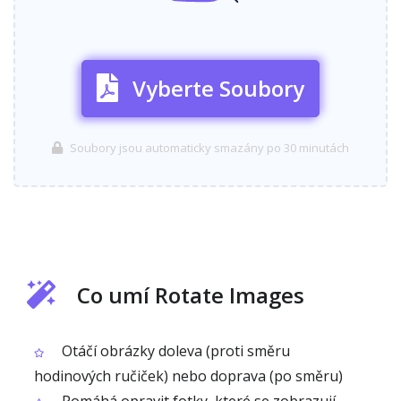
Vyberte Soubory
Soubory jsou automaticky smazány po 30 minutách
Co umí Rotate Images
Otáčí obrázky doleva (proti směru
hodinových ručiček) nebo doprava (po směru)