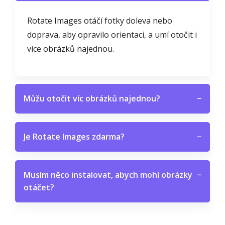
Rotate Images otáčí fotky doleva nebo
doprava, aby opravilo orientaci, a umí otočit i
více obrázků najednou.
Můžu otočit víc obrázků najednou?
−
Je Rotate Images zdarma?
−
Musím něco instalovat, abych mohl obrázky
−
otáčet?