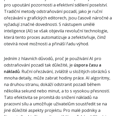
pro upoutání pozornosti a efektivní sdělení poselství.
Tradiční metody odstraňování pozadí, jako je ruční
ořezávání v grafických editorech, jsou časově náročné a
vyžadují značné dovednosti. S nástupem umělé
inteligence (AI) se však objevila revoluční technologie,
která tento proces automatizuje a zefektivňuje, čímž
otevírá nové možnosti a přináší řadu výhod.
Jedním z hlavních důvodů, proč je používání AI pro
odstraňování pozadí tak důležité, je
úspora času a
nákladů
. Ruční ořezávání, zvláště u složitých obrázků s
mnoha detaily, může zabrat hodiny práce. AI algoritmy,
na druhou stranu, dokáží odstranit pozadí během
několika sekund nebo minut, a to s vysokou přesností.
Tato efektivita se promítá do snížení nákladů na
pracovní sílu a umožňuje uživatelům soustředit se na
jiné důležité aspekty projektu. Pro malé podniky a