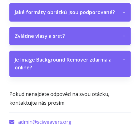
Jaké formáty obrázků jsou podporované?
−
Zvládne vlasy a srst?
−
Je Image Background Remover zdarma a
−
online?
Pokud nenajdete odpověď na svou otázku,
kontaktujte nás prosím
admin@sciweavers.org