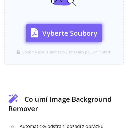
Vyberte Soubory
Soubory jsou automaticky smazány po 30 minutách
Co umí Image Background
Remover
Automaticky odstraní pozadí z obrázku