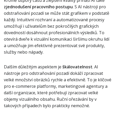
Kromě úspory času a zlepšení kvality přináší AI také
zjednodušení pracovního postupu
. S AI nástroji pro
odstraňování pozadí se může stát grafikem v podstatě
každý. Intuitivní rozhraní a automatizované procesy
umožňují i uživatelům bez pokročilých grafických
dovedností dosáhnout profesionálních výsledků. To
otevírá dveře k vizuální komunikaci širšímu okruhu lidí
a umožňuje jim efektivně prezentovat své produkty,
služby nebo nápady.
Dalším důležitým aspektem je
škálovatelnost
. AI
nástroje pro odstraňování pozadí dokáží zpracovat
velké množství obrázků rychle a efektivně. To je klíčové
pro e-commerce platformy, marketingové agentury a
další organizace, které potřebují zpracovat velké
objemy vizuálního obsahu. Ruční ořezávání by v
takových případech bylo prakticky nemožné.