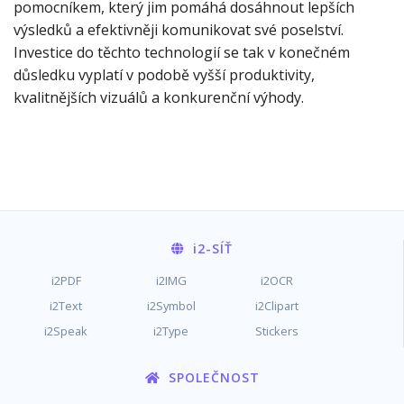
pomocníkem, který jim pomáhá dosáhnout lepších
výsledků a efektivněji komunikovat své poselství.
Investice do těchto technologií se tak v konečném
důsledku vyplatí v podobě vyšší produktivity,
kvalitnějších vizuálů a konkurenční výhody.
i2
-SÍŤ
i2PDF
i2IMG
i2OCR
i2Text
i2Symbol
i2Clipart
i2Speak
i2Type
Stickers
SPOLEČNOST