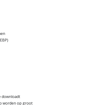
men
WEBP)
je downloadt
rp worden op groot