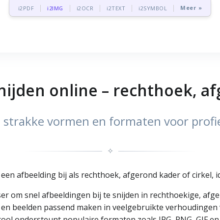
Meer »
i2PDF
i2IMG
i2OCR
i2TEXT
i2SYMBOL
nijden online – rechthoek, af
 in strakke vormen en formaten voor profie
✧
een afbeelding bij als rechthoek, afgerond kader of cirkel, i
ser om snel afbeeldingen bij te snijden in rechthoekige, a
 en beelden passend maken in veelgebruikte verhoudingen vo
tool ondersteunt populaire formaten zoals JPG, PNG, GIF en