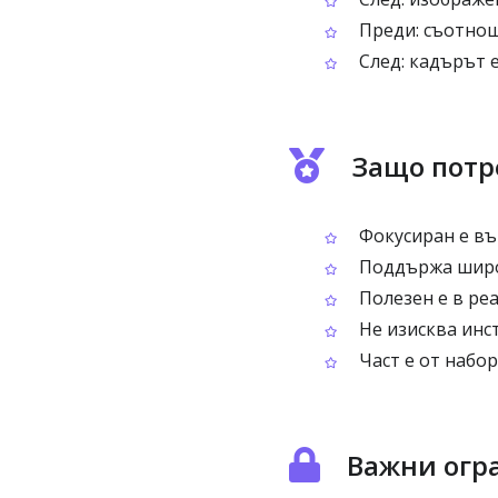
Преди: съотноше
След: кадърът 
Защо потр
Фокусиран е въ
Поддържа широк
Полезен е в реа
Не изисква инс
Част е от набо
Важни огр