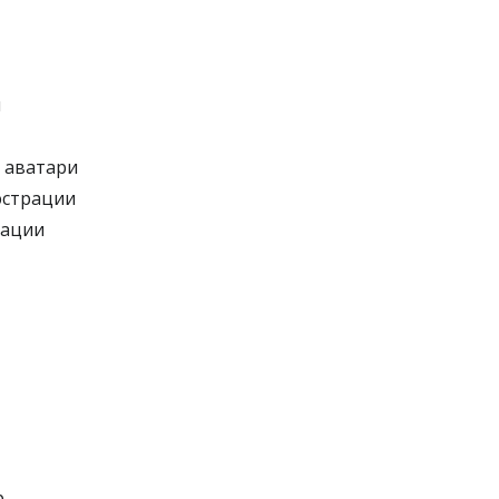
и
 аватари
юстрации
тации
р