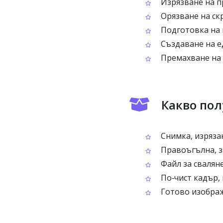
Изрязване на п
Орязване на скр
Подготовка на 
Създаване на е
Премахване на 
Какво пол
Снимка, изрязан
Правоъгълна, з
Файл за сваляне
По‑чист кадър,
Готово изображ