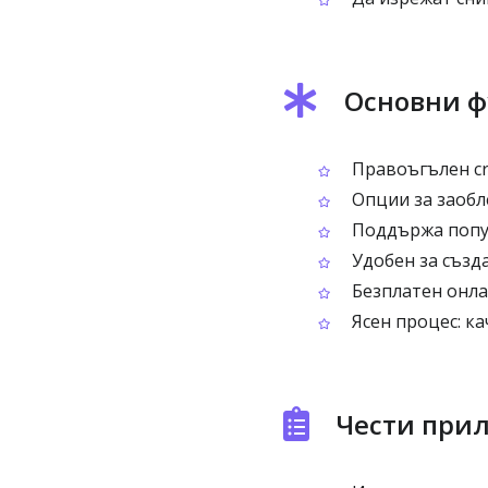
Основни ф
Правоъгълен cr
Опции за заобл
Поддържа попул
Удобен за създ
Безплатен онла
Ясен процес: ка
Чести прил