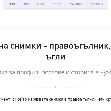
Повече »
i2PDF
i2IMG
i2OCR
i2TEXT
i2SYMBOL
на снимки – правоъгълник,
ъгли
ка за профил, постове и сторита в ну
✧
умент, с който изрязвате снимка в правоъгълник или кр