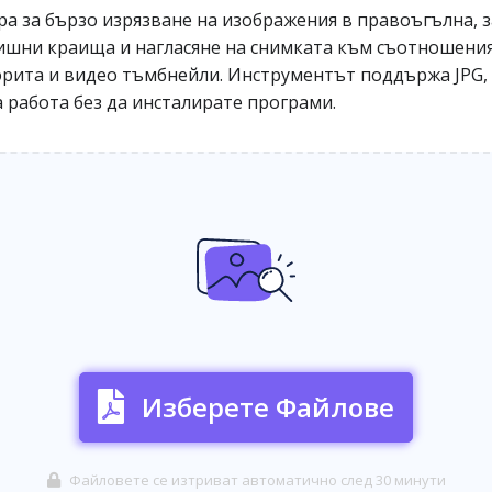
ъра за бързо изрязване на изображения в правоъгълна, 
лишни краища и нагласяне на снимката към съотношени
орита и видео тъмбнейли. Инструментът поддържа JPG, 
а работа без да инсталирате програми.
Изберете Файлове
Файловете се изтриват автоматично след 30 минути