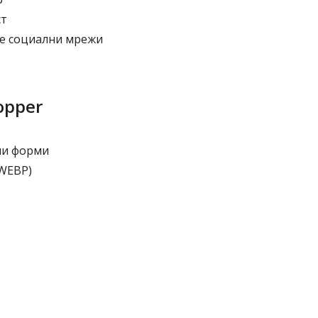
ст
те социални мрежи
opper
ни форми
 WEBP)