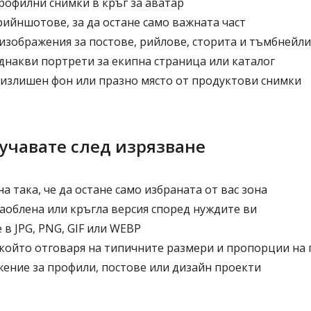
рофилни снимки в кръг за аватар
ийншотове, за да остане само важната част
изображения за постове, рийлове, сторита и тъмбнейли
днакви портрети за екипна страница или каталог
излишен фон или празно място от продуктови снимки
учавате след изрязване
а така, че да остане само избраната от вас зона
аоблена или кръгла версия според нуждите ви
 в JPG, PNG, GIF или WEBP
 който отговаря на типичните размери и пропорции на
ение за профили, постове или дизайн проекти