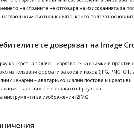
нието на страните не отговаря на изискванията за по
е нагласен към съотношенията, които ползват основни
ебителите се доверяват на Image Cr
рху конкретна задача – изрязване на снимки в практич
о използвани формати за вход и изход (JPG, PNG, GIF,
лни сценарии – аватари, социални постове и креативи
талация – достъпен е направо от браузъра
ра инструменти за изображения i2IMG
аничения