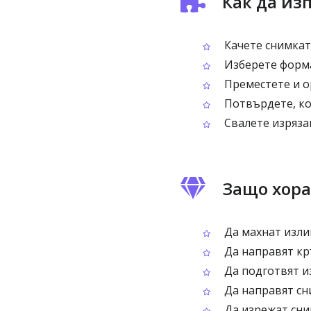
Как да из
Качете снимката
Изберете форма
Преместете и ор
Потвърдете, ко
Свалете изряза
Защо хора
Да махнат изли
Да направят кр
Да подготвят и
Да направят сн
Да изрежат сни