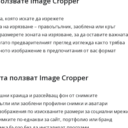
ползвате Image Cropper
, която искате да изрежете
 на изрязване – правоъгълник, заоблена или кръг
азмерете зоната на изрязване, за да оставите важната
гато предварителният преглед изглежда както трябва
ното изображение в предпочитания от вас формат
та ползват Image Cropper
шни краища и разсейващ фон от снимките
ъгли или заоблени профилни снимки и аватари
зображения по изискваните размери за социални мреж
имките по‑еднакви за сайт, портфолио или бранд
мка бързо без да инсталират програми