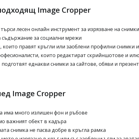
 подходящ Image Cropper
 търси лесен онлайн инструмент за изрязване на снимк
а съдържание за социални мрежи
, които правят кръгли или заоблени профилни снимки и
рофесионалисти, които редактират скрийншотове и ил
 подготвят еднакви снимки за сайтове, обяви и презен
ед Image Cropper
а има много излишен фон и ръбове
мо важният обект в кадъра
ата снимка не пасва добре в кръгла рамка
ието е изрязано в кръг или със заоблени ъгли за авата