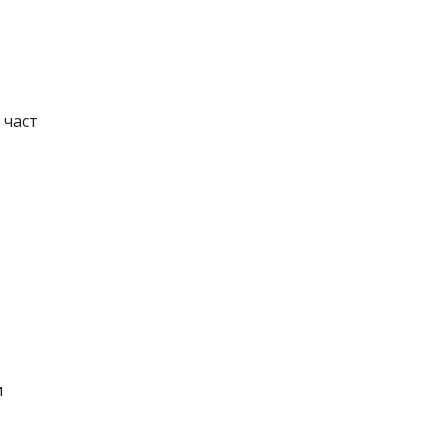
 част
и