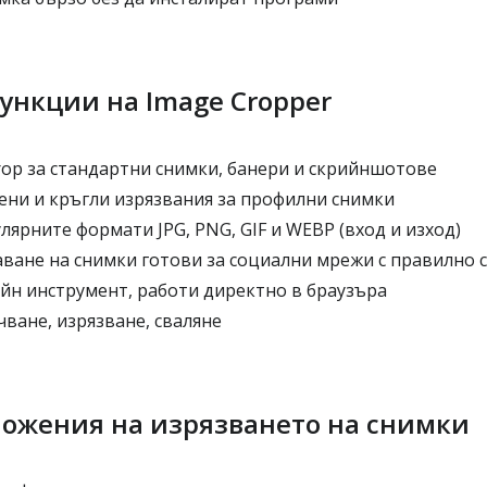
ункции на Image Cropper
op за стандартни снимки, банери и скрийншотове
ени и кръгли изрязвания за профилни снимки
ярните формати JPG, PNG, GIF и WEBP (вход и изход)
аване на снимки готови за социални мрежи с правилно
йн инструмент, работи директно в браузъра
чване, изрязване, сваляне
ожения на изрязването на снимки