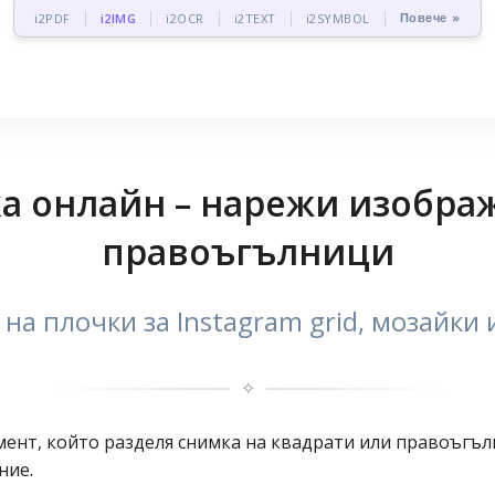
Повече »
i2PDF
i2IMG
i2OCR
i2TEXT
i2SYMBOL
а онлайн – нарежи изобра
правоъгълници
на плочки за Instagram grid, мозайки
✧
умент, който разделя снимка на квадрати или правоъгъл
ние.