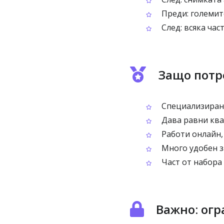
Преди: големите
След: всяка час
Защо потре
Специализиран 
Дава равни ква
Работи онлайн,
Много удобен за
Част от набора 
Важно: ог