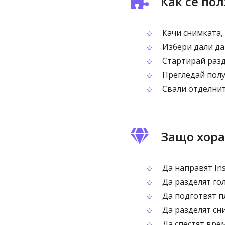
Как се пол
Качи снимката,
Избери дали да
Стартирай разде
Прегледай полу
Свали отделнит
Защо хорат
Да направят Ins
Да разделят гол
Да подготвят п
Да разделят сн
Да спестят врем