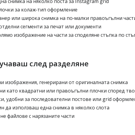
на снимка на няколко поста за Instagram grid
лочки за колаж‑тип оформление
анер или широка снимка на по‑малки правоъгълни част
отделни сегменти за печат или документи
лямо изображение на части за споделяне стъпка по стъ
лучаваш след разделяне
и изображения, генерирани от оригиналната снимка
ни като квадратни или правоъгълни плочки според тво
и, удобни за последователни постове или grid оформле
н да използваш една снимка в няколко слота
не файлове с нарязаните части