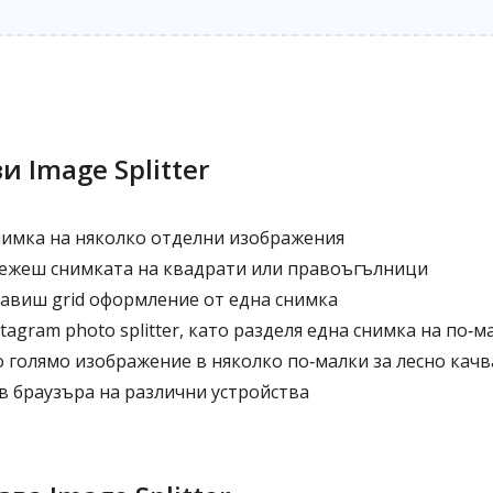
и Image Splitter
нимка на няколко отделни изображения
ежеш снимката на квадрати или правоъгълници
авиш grid оформление от една снимка
tagram photo splitter, като разделя една снимка на по‑м
голямо изображение в няколко по‑малки за лесно кач
в браузъра на различни устройства