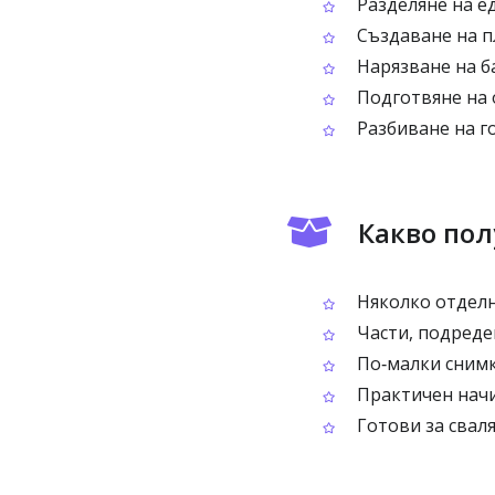
Разделяне на ед
Създаване на п
Нарязване на б
Подготвяне на 
Разбиване на го
Какво по
Няколко отделн
Части, подреде
По‑малки снимк
Практичен начи
Готови за сваля