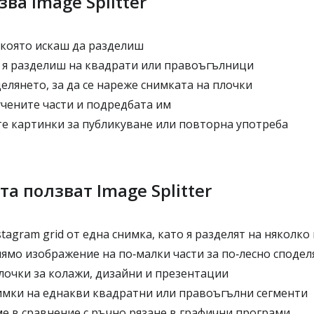
зва Image Splitter
 която искаш да разделиш
 я разделиш на квадрати или правоъгълници
лянето, за да се нареже снимката на плочки
чените части и подредбата им
е картинки за публикуване или повторна употреба
а ползват Image Splitter
tagram grid от една снимка, като я разделят на няколко
ямо изображение на по‑малки части за по‑лесно сподел
лочки за колажи, дизайни и презентации
имки на еднакви квадратни или правоъгълни сегменти
е в сравнение с ръчно рязане в графични програми