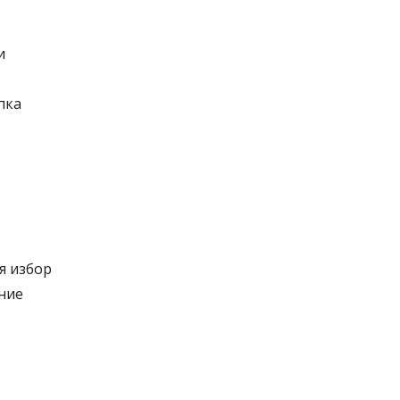
и
пка
я избор
ние