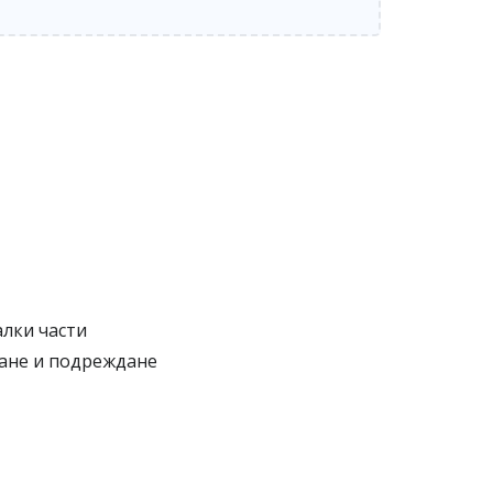
алки части
ване и подреждане