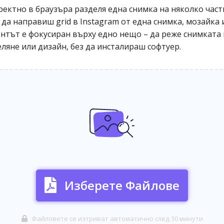
директно в браузъра разделя една снимка на няколко час
 да направиш grid в Instagram от една снимка, мозайка
ентът е фокусиран върху едно нещо – да реже снимката 
ляне или дизайн, без да инсталираш софтуер.
Изберете Файлове
Файловете се изтриват автоматично след 30 минути