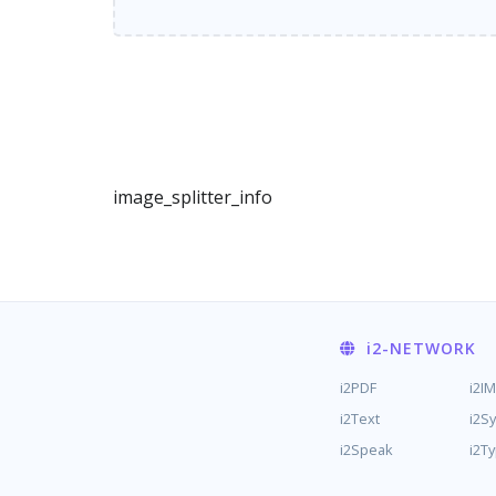
image_splitter_info
i2
-NETWORK
i2PDF
i2I
i2Text
i2S
i2Speak
i2T