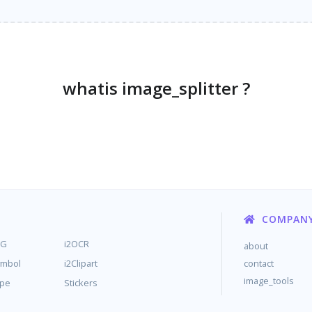
whatis image_splitter ?
COMPAN
MG
i2OCR
about
ymbol
i2Clipart
contact
image_tools
ype
Stickers