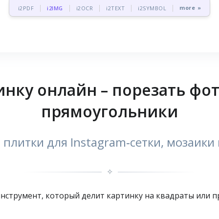
more »
i2PDF
i2IMG
i2OCR
i2TEXT
i2SYMBOL
инку онлайн – порезать фот
прямоугольники
 плитки для Instagram‑сетки, мозаик
✧
‑инструмент, который делит картинку на квадраты или п