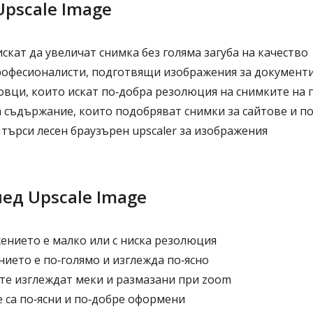
Upscale Image
искат да увеличат снимка без голяма загуба на качество
рофесионалисти, подготвящи изображения за документ
овци, които искат по‑добра резолюция на снимките на 
а съдържание, които подобряват снимки за сайтове и п
 търси лесен браузърен upscaler за изображения
ед Upscale Image
ението е малко или с ниска резолюция
ието е по‑голямо и изглежда по‑ясно
те изглеждат меки и размазани при zoom
 са по‑ясни и по‑добре оформени