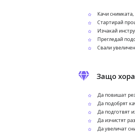
Качи снимката,
Стартирай проц
Изчакай инстру
Прегледай подо
Свали увеличе
Защо хора
Да повишат рез
Да подобрят ка
Да подготвят и
Да изчистят ра
Да увеличат сн