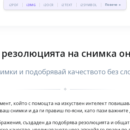
Повече »
i2PDF
i2IMG
i2OCR
i2TEXT
i2SYMBOL
резолюцията на снимка он
имки и подобрявай качеството без с
✧
умент, който с помощта на изкуствен интелект повишав
ваш снимки и да ги правиш по‑ясни, като пази важните 
зображения, създаден да подобрява резолюцията и общат
иско качество, увеличаването чрез апскейл го прави по