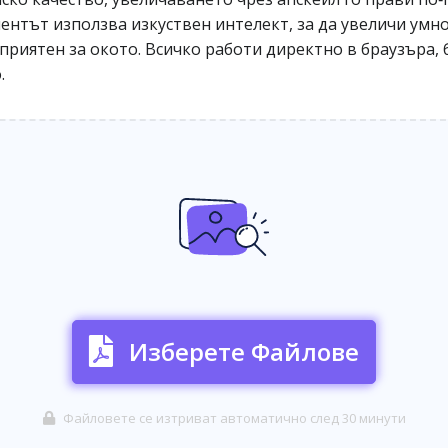
ентът използва изкуствен интелект, за да увеличи умно
и приятен за окото. Всичко работи директно в браузъра,
.
Изберете Файлове
Файловете се изтриват автоматично след 30 минути