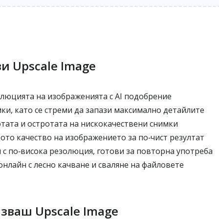
и Upscale Image
юцията на изображенията с AI подобрение
ки, като се стреми да запази максимално детайлите
тата и остротата на нискокачествени снимки
то качество на изображението за по‑чист резултат
 с по‑висока резолюция, готови за повторна употреба
нлайн с лесно качване и сваляне на файловете
лзваш Upscale Image