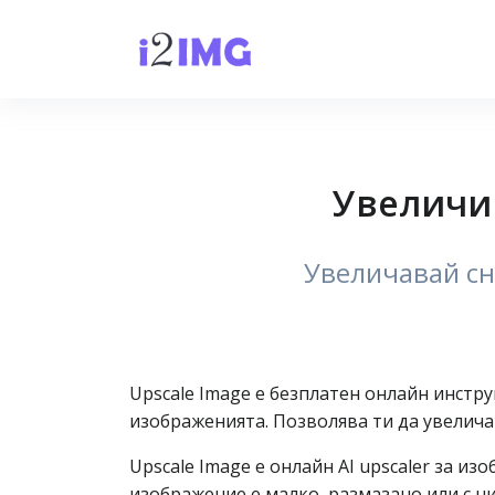
Увеличи 
Увеличавай сн
Upscale Image е безплатен онлайн инстр
изображенията. Позволява ти да увелича
Upscale Image е онлайн AI upscaler за и
изображение е малко, размазано или с н