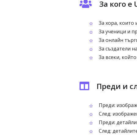
За кого е 
За хора, които 
За ученици и п
За онлайн търг
За създатели н
За всеки, който
Преди и сл
Преди: изображ
След: изображен
Преди: детайли
След: детайлите