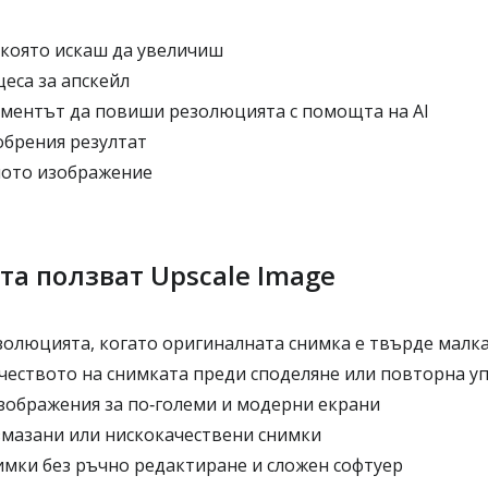
 която искаш да увеличиш
еса за апскейл
ментът да повиши резолюцията с помощта на AI
брения резултат
ното изображение
та ползват Upscale Image
олюцията, когато оригиналната снимка е твърде малк
чеството на снимката преди споделяне или повторна у
зображения за по‑големи и модерни екрани
змазани или нискокачествени снимки
имки без ръчно редактиране и сложен софтуер