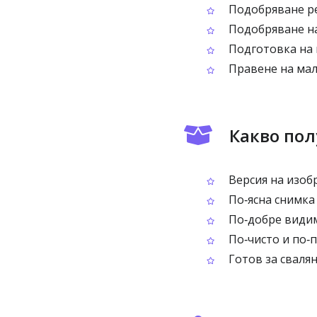
Подобряване ре
Подобряване на
Подготовка на 
Правене на мал
Какво по
Версия на изоб
По‑ясна снимка
По‑добре видим
По‑чисто и по‑
Готов за сваля