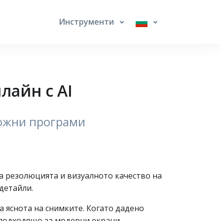
Инструменти
лайн с AI
ложни програми
а резолюцията и визуалното качество на
детайли.
а яснота на снимките. Когато дадено
‑подходящо за модерни екрани,