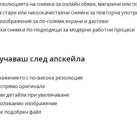
золюцията на снимки за онлайн обяви, магазини или 
 стари или нискокачествени снимки за повторна употр
изображения за по‑големи екрани и дисплеи
ки снимки по‑подходящи за модерни работни процеси
лучаваш след апскейла
ражението с по‑висока резолюция
 спрямо оригинала
и детайли при увеличаване
ползваемо изображение
не подобрен файл