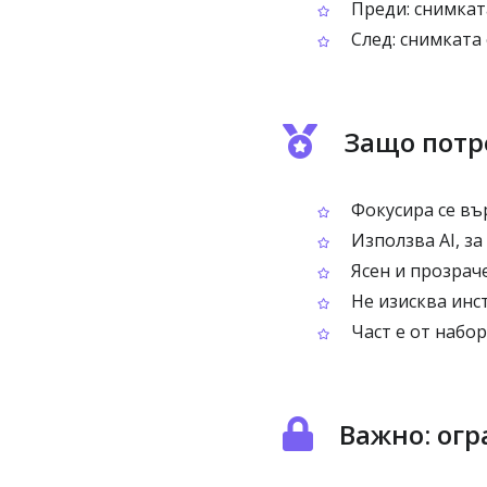
Преди: снимката
След: снимката
Защо потр
Фокусира се въ
Използва AI, за
Ясен и прозрач
Не изисква инс
Част е от набо
Важно: ог