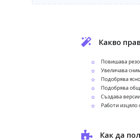
Какво прав
Повишава резол
Увеличава сним
Подобрява ясно
Подобрява общо
Създава версии
Работи изцяло о
Как да по