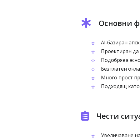
Основни ф
AI‑базиран апс
Проектиран да 
Подобрява ясно
Безплатен онла
Много прост про
Подходящ като 
Чести ситу
Увеличаване на