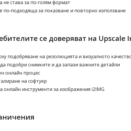
 не става за по‑голям формат
 е по‑подходяща за показване и повторно използване
ебителите се доверяват на Upscale 
рху подобряване на резолюцията и визуалното качеств
 да подобри снимките и да запази важните детайли
ен онлайн процес
талиране на софтуер
ра онлайн инструменти за изображения i2IMG
раничения