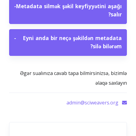
−
Metadata silmək şəkil keyfiyyətini aşağı
salır?
−
Eyni anda bir neçə şəkildən metadata
silə bilərəm?
Əgər sualınıza cavab tapa bilmirsinizsə, bizimlə
əlaqə saxlayın
admin@sciweavers.org