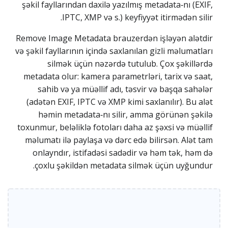
şəkil fayllarından daxilə yazılmış metadata‑nı (EXIF,
IPTC, XMP və s.) keyfiyyət itirmədən silir.
Remove Image Metadata brauzerdən işləyən alətdir
və şəkil fayllarının içində saxlanılan gizli məlumatları
silmək üçün nəzərdə tutulub. Çox şəkillərdə
metadata olur: kamera parametrləri, tarix və saat,
sahib və ya müəllif adı, təsvir və başqa sahələr
(adətən EXIF, IPTC və XMP kimi saxlanılır). Bu alət
həmin metadata‑nı silir, amma görünən şəkilə
toxunmur, beləliklə fotoları daha az şəxsi və müəllif
məlumatı ilə paylaşa və dərc edə bilirsən. Alət tam
onlayndır, istifadəsi sadədir və həm tək, həm də
çoxlu şəkildən metadata silmək üçün uyğundur.