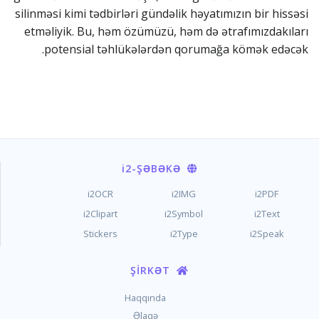
silinməsi kimi tədbirləri gündəlik həyatımızın bir hissəsi
etməliyik. Bu, həm özümüzü, həm də ətrafımızdakıları
potensial təhlükələrdən qorumağa kömək edəcək.
i2
-ŞƏBƏKƏ
i2OCR
i2IMG
i2PDF
i2Clipart
i2Symbol
i2Text
Stickers
i2Type
i2Speak
ŞIRKƏT
Haqqında
Əlaqə