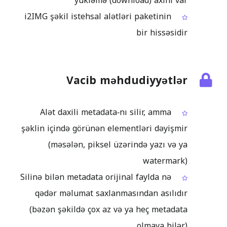
yükləmə (download) axını var
i2IMG şəkil istehsal alətləri paketinin
bir hissəsidir
Vacib məhdudiyyətlər
Alət daxili metadata‑nı silir, amma
şəklin içində görünən elementləri dəyişmir
(məsələn, piksel üzərində yazı və ya
watermark)
Silinə bilən metadata orijinal faylda nə
qədər məlumat saxlanmasından asılıdır
(bəzən şəkildə çox az və ya heç metadata
olmaya bilər)