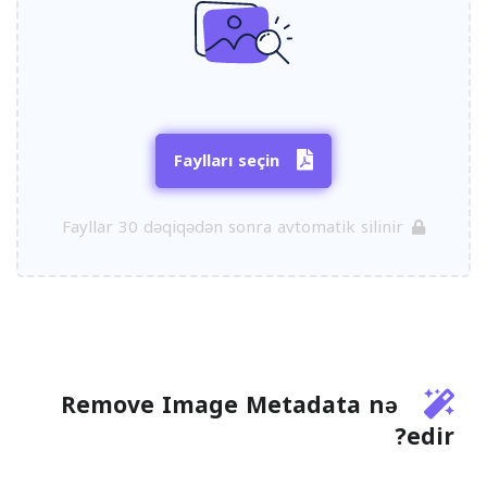
Faylları seçin
Fayllar 30 dəqiqədən sonra avtomatik silinir
Remove Image Metadata nə
edir?