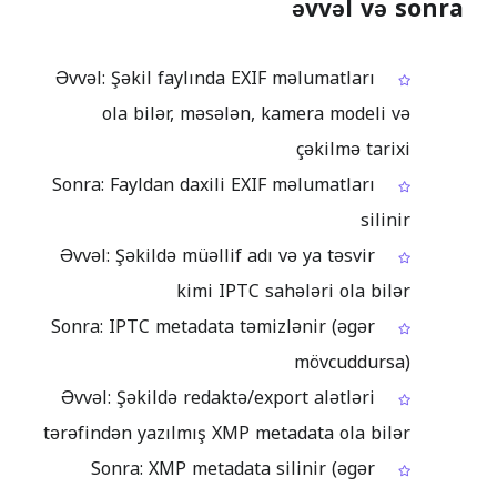
əvvəl və sonra
Əvvəl: Şəkil faylında EXIF məlumatları
ola bilər, məsələn, kamera modeli və
çəkilmə tarixi
Sonra: Fayldan daxili EXIF məlumatları
silinir
Əvvəl: Şəkildə müəllif adı və ya təsvir
kimi IPTC sahələri ola bilər
Sonra: IPTC metadata təmizlənir (əgər
mövcuddursa)
Əvvəl: Şəkildə redaktə/export alətləri
tərəfindən yazılmış XMP metadata ola bilər
Sonra: XMP metadata silinir (əgər