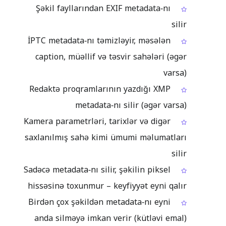
Şəkil fayllarından EXIF metadata‑nı
silir
İPTC metadata‑nı təmizləyir, məsələn
caption, müəllif və təsvir sahələri (əgər
varsa)
Redaktə proqramlarının yazdığı XMP
metadata‑nı silir (əgər varsa)
Kamera parametrləri, tarixlər və digər
saxlanılmış sahə kimi ümumi məlumatları
silir
Sadəcə metadata‑nı silir, şəkilin piksel
hissəsinə toxunmur – keyfiyyət eyni qalır
Birdən çox şəkildən metadata‑nı eyni
anda silməyə imkan verir (kütləvi emal)