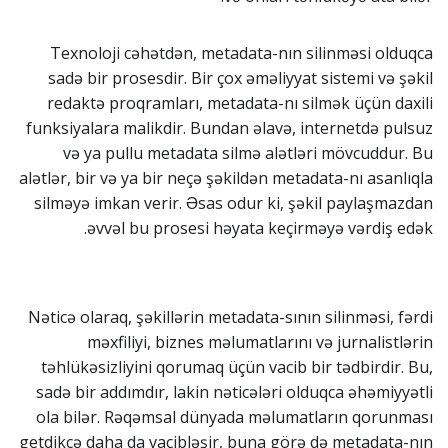
Texnoloji cəhətdən, metadata-nın silinməsi olduqca
sadə bir prosesdir. Bir çox əməliyyat sistemi və şəkil
redaktə proqramları, metadata-nı silmək üçün daxili
funksiyalara malikdir. Bundan əlavə, internetdə pulsuz
və ya pullu metadata silmə alətləri mövcuddur. Bu
alətlər, bir və ya bir neçə şəkildən metadata-nı asanlıqla
silməyə imkan verir. Əsas odur ki, şəkil paylaşmazdan
əvvəl bu prosesi həyata keçirməyə vərdiş edək.
Nəticə olaraq, şəkillərin metadata-sının silinməsi, fərdi
məxfiliyi, biznes məlumatlarını və jurnalistlərin
təhlükəsizliyini qorumaq üçün vacib bir tədbirdir. Bu,
sadə bir addımdır, lakin nəticələri olduqca əhəmiyyətli
ola bilər. Rəqəmsal dünyada məlumatların qorunması
getdikcə daha da vacibləşir, buna görə də metadata-nın