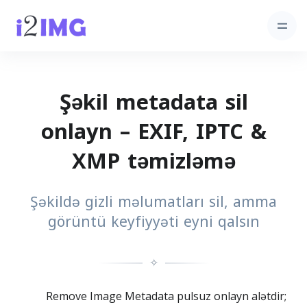
Şəkil metadata sil
onlayn – EXIF, IPTC &
XMP təmizləmə
Şəkildə gizli məlumatları sil, amma
görüntü keyfiyyəti eyni qalsın
✧
Remove Image Metadata pulsuz onlayn alətdir;