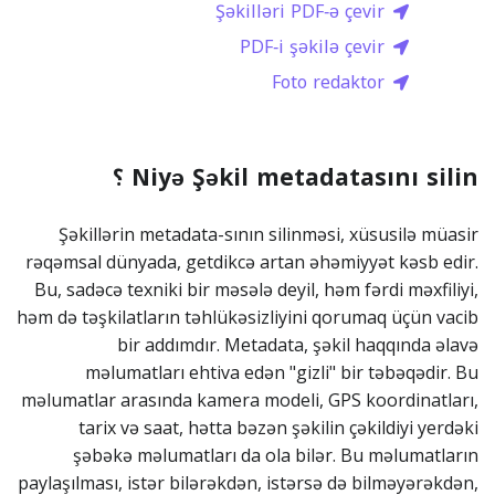
Şəkilləri PDF‑ə çevir
PDF‑i şəkilə çevir
Foto redaktor
Niyə Şəkil metadatasını silin ؟
Şəkillərin metadata-sının silinməsi, xüsusilə müasir
rəqəmsal dünyada, getdikcə artan əhəmiyyət kəsb edir.
Bu, sadəcə texniki bir məsələ deyil, həm fərdi məxfiliyi,
həm də təşkilatların təhlükəsizliyini qorumaq üçün vacib
bir addımdır. Metadata, şəkil haqqında əlavə
məlumatları ehtiva edən "gizli" bir təbəqədir. Bu
məlumatlar arasında kamera modeli, GPS koordinatları,
tarix və saat, hətta bəzən şəkilin çəkildiyi yerdəki
şəbəkə məlumatları da ola bilər. Bu məlumatların
paylaşılması, istər bilərəkdən, istərsə də bilməyərəkdən,