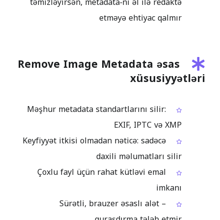
təmizləyirsən, metadata‑nı əl ilə redaktə
etməyə ehtiyac qalmır
Remove Image Metadata əsas
xüsusiyyətləri
Məşhur metadata standartlarını silir:
EXIF, IPTC və XMP
Keyfiyyət itkisi olmadan nəticə: sadəcə
daxili məlumatları silir
Çoxlu fayl üçün rahat kütləvi emal
imkanı
Sürətli, brauzer əsaslı alət –
quraşdırma tələb etmir