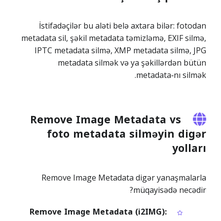
İstifadəçilər bu aləti belə axtara bilər: fotodan
metadata sil, şəkil metadata təmizləmə, EXIF silmə,
IPTC metadata silmə, XMP metadata silmə, JPG
metadata silmək və ya şəkillərdən bütün
metadata‑nı silmək.
Remove Image Metadata vs
foto metadata silməyin digər
yolları
Remove Image Metadata digər yanaşmalarla
müqayisədə necədir?
Remove Image Metadata (i2IMG):