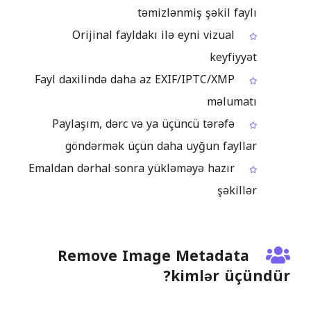
təmizlənmiş şəkil faylı
Orijinal fayldakı ilə eyni vizual
keyfiyyət
Fayl daxilində daha az EXIF/IPTC/XMP
məlumatı
Paylaşım, dərc və ya üçüncü tərəfə
göndərmək üçün daha uyğun fayllar
Emaldan dərhal sonra yükləməyə hazır
şəkillər
Remove Image Metadata
kimlər üçündür?