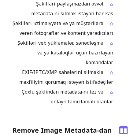
Şəkilləri paylaşmazdan əvvəl
metadata‑nı silmək istəyən hər kəs
Şəkilləri ictimaiyyətə və ya müştərilərə
verən fotoqraflar və kontent yaradıcıları
Şəkilləri veb yükləmələr, sənədləşmə
və ya kataloqlar üçün hazırlayan
komandalar
EXIF/IPTC/XMP sahələrini silməklə
məxfiliyini qorumaq istəyən istifadəçilər
Çoxlu şəklindən metadata‑nı tez və
onlayn təmizləməli olanlar
Remove Image Metadata‑dan