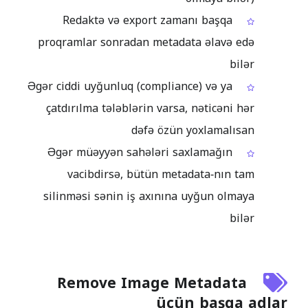
Redaktə və export zamanı başqa
proqramlar sonradan metadata əlavə edə
bilər
Əgər ciddi uyğunluq (compliance) və ya
çatdırılma tələblərin varsa, nəticəni hər
dəfə özün yoxlamalısan
Əgər müəyyən sahələri saxlamağın
vacibdirsə, bütün metadata‑nın tam
silinməsi sənin iş axınına uyğun olmaya
bilər
Remove Image Metadata
üçün başqa adlar