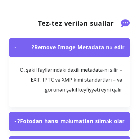
Tez-tez verilən suallar
−
Remove Image Metadata nə edir?
O, şəkil fayllarındakı daxili metadata‑nı silir –
EXIF, IPTC və XMP kimi standartları – və
görünən şəkil keyfiyyəti eyni qalır.
−
Fotodan hansı məlumatları silmək olar?