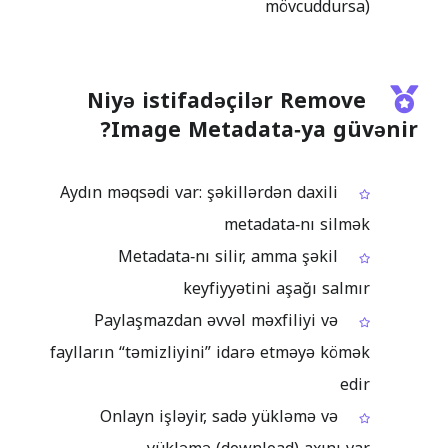
mövcuddursa)
Niyə istifadəçilər Remove
Image Metadata‑ya güvənir?
Aydın məqsədi var: şəkillərdən daxili
metadata‑nı silmək
Metadata‑nı silir, amma şəkil
keyfiyyətini aşağı salmır
Paylaşmazdan əvvəl məxfiliyi və
faylların “təmizliyini” idarə etməyə kömək
edir
Onlayn işləyir, sadə yükləmə və