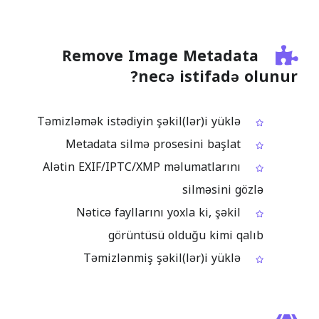
Remove Image Metadata
necə istifadə olunur?
Təmizləmək istədiyin şəkil(lər)i yüklə
Metadata silmə prosesini başlat
Alətin EXIF/IPTC/XMP məlumatlarını
silməsini gözlə
Nəticə fayllarını yoxla ki, şəkil
görüntüsü olduğu kimi qalıb
Təmizlənmiş şəkil(lər)i yüklə