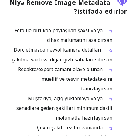
Niyə Remove Image Metadata
istifadə edirlər?
Foto ilə birlikdə paylaşılan şəxsi və ya
cihaz məlumatını azaldırsan
Dərc etməzdən əvvəl kamera detalları,
çəkilmə vaxtı və digər gizli sahələri silirsən
Redaktə/export zamanı əlavə olunan
müəllif və təsvir metadata‑sını
təmizləyirsən
Müştəriyə, açıq yükləməyə və ya
sənədlərə gedən şəkilləri minimum daxili
məlumatla hazırlayırsan
Çoxlu şəkili tez bir zamanda