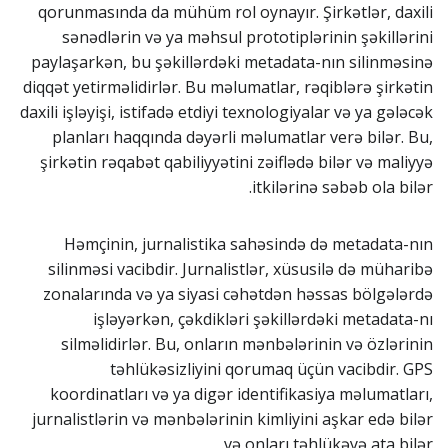
qorunmasında da mühüm rol oynayır. Şirkətlər, daxili
sənədlərin və ya məhsul prototiplərinin şəkillərini
paylaşarkən, bu şəkillərdəki metadata-nın silinməsinə
diqqət yetirməlidirlər. Bu məlumatlar, rəqiblərə şirkətin
daxili işləyişi, istifadə etdiyi texnologiyalar və ya gələcək
planları haqqında dəyərli məlumatlar verə bilər. Bu,
şirkətin rəqabət qabiliyyətini zəiflədə bilər və maliyyə
itkilərinə səbəb ola bilər.
Həmçinin, jurnalistika sahəsində də metadata-nın
silinməsi vacibdir. Jurnalistlər, xüsusilə də müharibə
zonalarında və ya siyasi cəhətdən həssas bölgələrdə
işləyərkən, çəkdikləri şəkillərdəki metadata-nı
silməlidirlər. Bu, onların mənbələrinin və özlərinin
təhlükəsizliyini qorumaq üçün vacibdir. GPS
koordinatları və ya digər identifikasiya məlumatları,
jurnalistlərin və mənbələrinin kimliyini aşkar edə bilər
və onları təhlükəyə ata bilər.