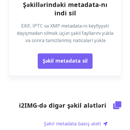
Şəkillərindəki metadata‑nı
indi sil
EXIF, IPTC və XMP metadata‑nı keyfiyyəti
dəyişmədən silmək üçün şəkil fayllarını yüklə
və sonra təmizlənmiş nəticələri yüklə.
Şəkil metadata sil
i2IMG‑də digər şəkil alətləri
Şəkil metadata baxış aləti