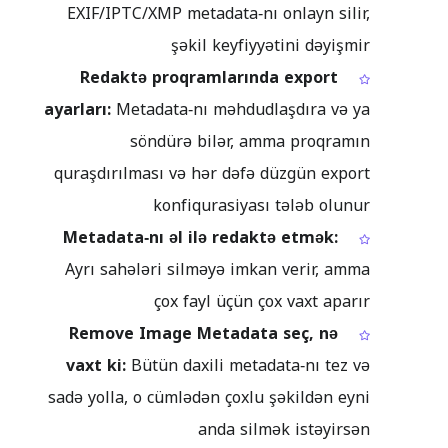
EXIF/IPTC/XMP metadata‑nı onlayn silir,
şəkil keyfiyyətini dəyişmir
Redaktə proqramlarında export
ayarları:
Metadata‑nı məhdudlaşdıra və ya
söndürə bilər, amma proqramın
quraşdırılması və hər dəfə düzgün export
konfiqurasiyası tələb olunur
Metadata‑nı əl ilə redaktə etmək:
Ayrı sahələri silməyə imkan verir, amma
çox fayl üçün çox vaxt aparır
Remove Image Metadata seç, nə
vaxt ki:
Bütün daxili metadata‑nı tez və
sadə yolla, o cümlədən çoxlu şəkildən eyni
anda silmək istəyirsən