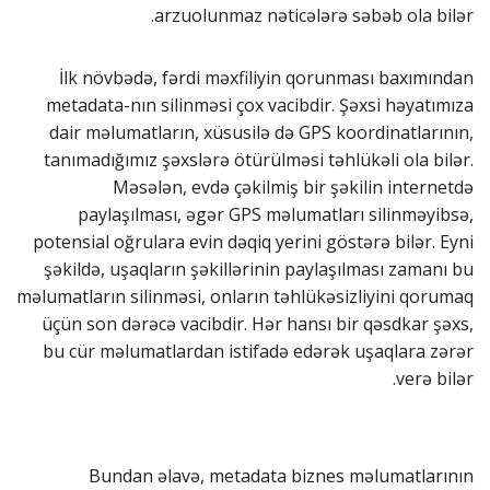
arzuolunmaz nəticələrə səbəb ola bilər.
İlk növbədə, fərdi məxfiliyin qorunması baxımından
metadata-nın silinməsi çox vacibdir. Şəxsi həyatımıza
dair məlumatların, xüsusilə də GPS koordinatlarının,
tanımadığımız şəxslərə ötürülməsi təhlükəli ola bilər.
Məsələn, evdə çəkilmiş bir şəkilin internetdə
paylaşılması, əgər GPS məlumatları silinməyibsə,
potensial oğrulara evin dəqiq yerini göstərə bilər. Eyni
şəkildə, uşaqların şəkillərinin paylaşılması zamanı bu
məlumatların silinməsi, onların təhlükəsizliyini qorumaq
üçün son dərəcə vacibdir. Hər hansı bir qəsdkar şəxs,
bu cür məlumatlardan istifadə edərək uşaqlara zərər
verə bilər.
Bundan əlavə, metadata biznes məlumatlarının