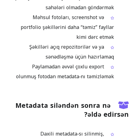
sahələri olmadan göndərmək
Məhsul fotoları, screenshot və
portfolio şəkillərini daha “təmiz” fayllar
kimi dərc etmək
Şəkilləri açıq repozitorilər və ya
sənədləşmə üçün hazırlamaq
Paylamadan əvvəl çoxlu export
olunmuş fotodan metadata‑nı təmizləmək
Metadata siləndən sonra nə
əldə edirsən?
Daxili metadata‑sı silinmiş,