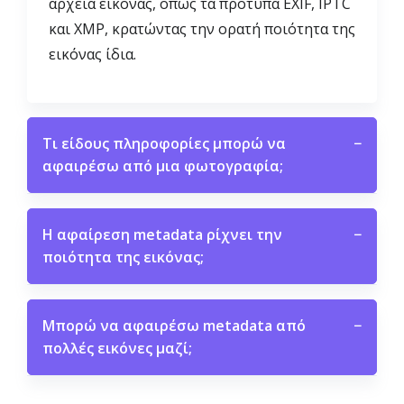
αρχεία εικόνας, όπως τα πρότυπα EXIF, IPTC
και XMP, κρατώντας την ορατή ποιότητα της
εικόνας ίδια.
Τι είδους πληροφορίες μπορώ να
−
αφαιρέσω από μια φωτογραφία;
Η αφαίρεση metadata ρίχνει την
−
ποιότητα της εικόνας;
Μπορώ να αφαιρέσω metadata από
−
πολλές εικόνες μαζί;